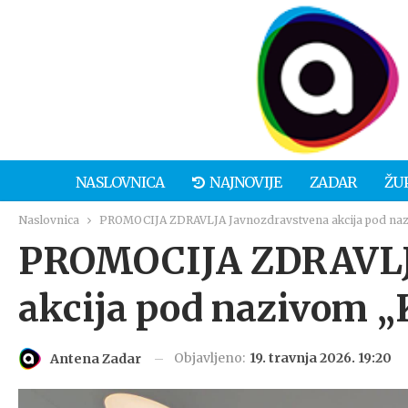
NASLOVNICA
NAJNOVIJE
ZADAR
ŽU
Naslovnica
PROMOCIJA ZDRAVLJA Javnozdravstvena akcija pod nazi
PROMOCIJA ZDRAVLJA
akcija pod nazivom „K
Objavljeno:
19. travnja 2026. 19:20
Antena Zadar