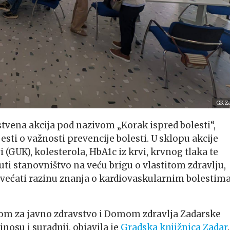
GK Z
stvena akcija pod nazivom „Korak ispred bolesti“,
sti o važnosti prevencije bolesti. U sklopu akcije
GUK), kolesterola, HbA1c iz krvi, krvnog tlaka te
nuti stanovništvo na veću brigu o vlastitom zdravlju,
većati razinu znanja o kardiovaskularnim bolestima
dom za javno zdravstvo i Domom zdravlja Zadarske
osu i suradnji, objavila je
Gradska knjižnica Zadar
.