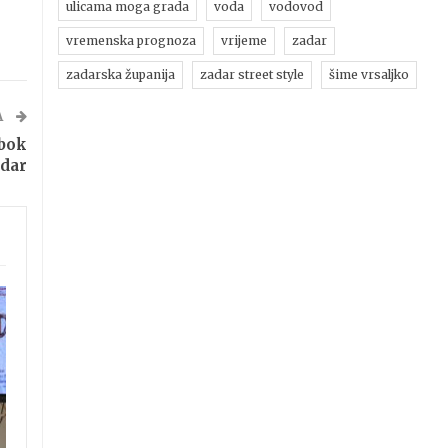
ulicama moga grada
voda
vodovod
vremenska prognoza
vrijeme
zadar
zadarska županija
zadar street style
šime vrsaljko
A
abok
adar