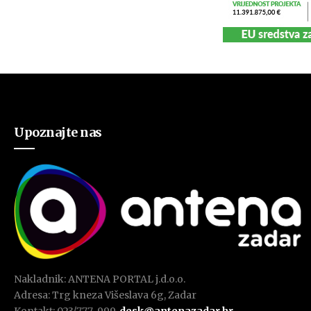
Upoznajte nas
Nakladnik: ANTENA PORTAL j.d.o.o.
Adresa: Trg kneza Višeslava 6g, Zadar
Kontakt: 023/777-999,
desk@antenazadar.hr