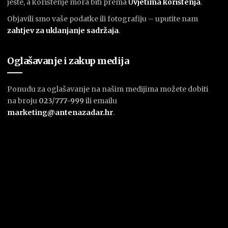
jeste, a korištenje mora biti prema
U
vjetima korištenja
.
Objavili smo vaše podatke ili fotografiju – uputite nam
zahtjev za uklanjanje sadržaja
.
Oglašavanje i zakup medija
Ponudu za oglašavanje na našim medijima možete dobiti
na broju
023/777-999
ili emailu
marketing@antenazadar.hr
.