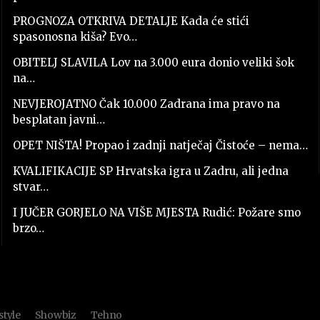
PROGNOZA OTKRIVA DETALJE Kada će stići
spasonosna kiša? Evo…
OBITELJ SLAVILA Lov na 3.000 eura donio veliki šok
na…
NEVJEROJATNO Čak 10.000 Zadrana ima pravo na
besplatan javni…
OPET NIŠTA! Propao i zadnji natječaj Čistoće – nema…
KVALIFIKACIJE SP Hrvatska igra u Zadru, ali jedna
stvar…
I JUČER GORJELO NA VIŠE MJESTA Rudić: Požare smo
brzo…
style
Showbiz
Tehno