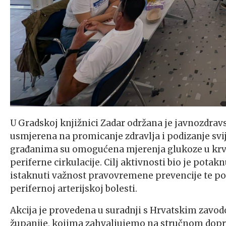
U Gradskoj knjižnici Zadar održana je javnozdrav
usmjerena na promicanje zdravlja i podizanje svije
građanima su omogućena mjerenja glukoze u krvi (
periferne cirkulacije. Cilj aktivnosti bio je potak
istaknuti važnost pravovremene prevencije te po
perifernoj arterijskoj bolesti.
Akcija je provedena u suradnji s Hrvatskim zavo
županije, kojima zahvaljujemo na stručnom doprin