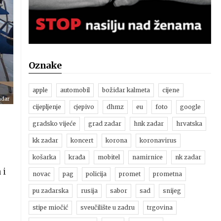
Oznake
apple
automobil
božidar kalmeta
cijene
adar
cijepljenje
cjepivo
dhmz
eu
foto
google
gradsko vijeće
grad zadar
hnk zadar
hrvatska
kk zadar
koncert
korona
koronavirus
košarka
krađa
mobitel
namirnice
nk zadar
 i
novac
pag
policija
promet
prometna
pu zadarska
rusija
sabor
sad
snijeg
stipe miočić
sveučilište u zadru
trgovina