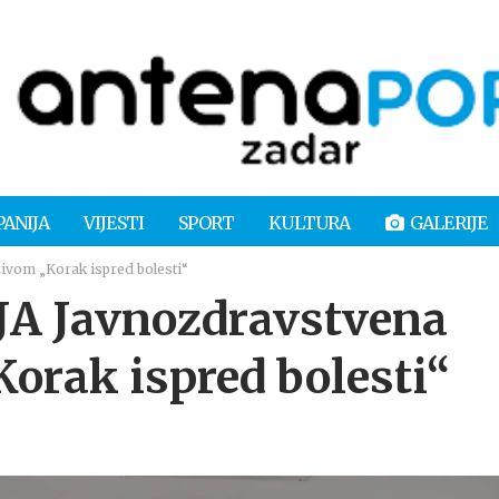
PANIJA
VIJESTI
SPORT
KULTURA
GALERIJE
vom „Korak ispred bolesti“
 Javnozdravstvena
orak ispred bolesti“