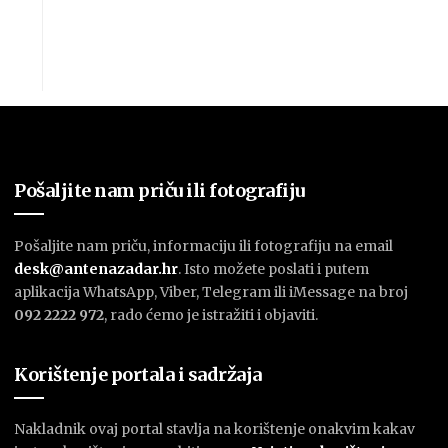
Pošaljite nam priču ili fotografiju
Pošaljite nam priču, informaciju ili fotografiju na email
desk@antenazadar.hr
. Isto možete poslati i putem
aplikacija WhatsApp, Viber, Telegram ili iMessage na broj
092 2222 972
, rado ćemo je istražiti i objaviti.
Korištenje portala i sadržaja
Nakladnik ovaj portal stavlja na korištenje onakvim kakav