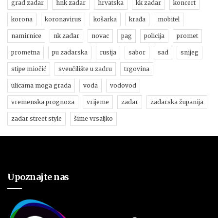
grad zadar
hnk zadar
hrvatska
kk zadar
koncert
korona
koronavirus
košarka
krađa
mobitel
namirnice
nk zadar
novac
pag
policija
promet
prometna
pu zadarska
rusija
sabor
sad
snijeg
stipe miočić
sveučilište u zadru
trgovina
ulicama moga grada
voda
vodovod
vremenska prognoza
vrijeme
zadar
zadarska županija
zadar street style
šime vrsaljko
Upoznajte nas