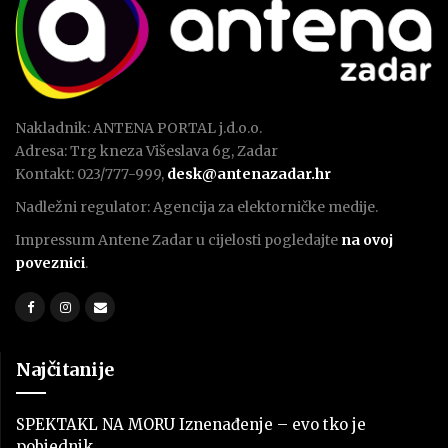
Nakladnik: ANTENA PORTAL j.d.o.o.
Adresa: Trg kneza Višeslava 6g, Zadar
Kontakt: 023/777-999,
desk@antenazadar.hr
Nadležni regulator: Agencija za elektorničke medije.
Impressum Antene Zadar u cijelosti pogledajte
na ovoj
poveznici
.
Najčitanije
SPEKTAKL NA MORU Iznenađenje – evo tko je
pobjednik…