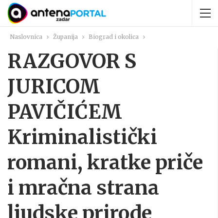
Naslovnica
Županija
Biograd i okolica
RAZGOVOR S
JURICOM
PAVIČIĆEM
Kriminalistički
romani, kratke priče
i mračna strana
ljudske prirode