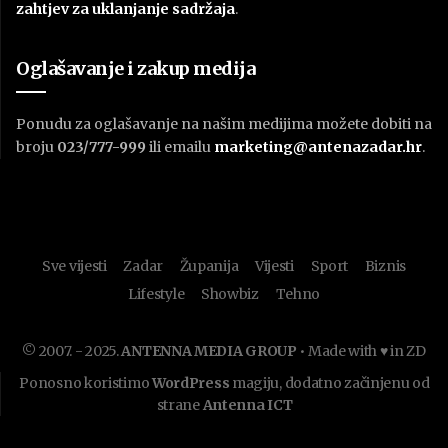
zahtjev za uklanjanje sadržaja
.
Oglašavanje i zakup medija
Ponudu za oglašavanje na našim medijima možete dobiti na
broju
023/777-999
ili emailu
marketing@antenazadar.hr
.
Sve vijesti
Zadar
Županija
Vijesti
Sport
Biznis
Lifestyle
Showbiz
Tehno
© 2007. - 2025.
ANTENNA MEDIA GROUP
• Made with ♥ in ZD
Ponosno koristimo
WordPress
magiju, dodatno začinjenu od
strane
Antenna ICT