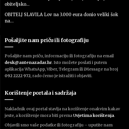
obiteljsko…
OBITELJ SLAVILA Lov na 3.000 eura donio veliki šok
na…
Pošaljite nam priču ili fotografiju
Pošaljite nam priču, informaciju ili fotografiju na email
desk@antenazadar.hr
. Isto možete poslati i putem
aplikacija WhatsApp, Viber, Telegram ili iMessage na broj
092 2222 972
, rado ćemo je istražiti i objaviti.
Korištenje portala i sadržaja
Nakladnik ovaj portal stavlja na korištenje onakvim kakav
jeste, a korištenje mora biti prema
U
vjetima korištenja
.
Objavili smo vaše podatke ili fotografiju – uputite nam