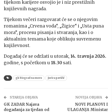
tijekom karijere osvojio je i niz prestižnih
književnih nagrada.
Tijekom večeri razgovarat će se o njegovim
romanima „Crvena voda“, „Žigice“ i „Usta puna
mora“, procesu pisanja i stvaranja, kao i o
aktualnim temama koje oblikuju suvremenu
književnost.
Događaj će se održati u utorak,
14. travnja 2026.
godine, s početkom u
18.30
sati.
gk biograd na moru
jurica pavičić
STARIJA OBJAVA
NOVIJA OBJAVA
GK ZADAR Najava
NOVI PLANOVI I
događanja za tjedan od
ULAGANJA Ministar