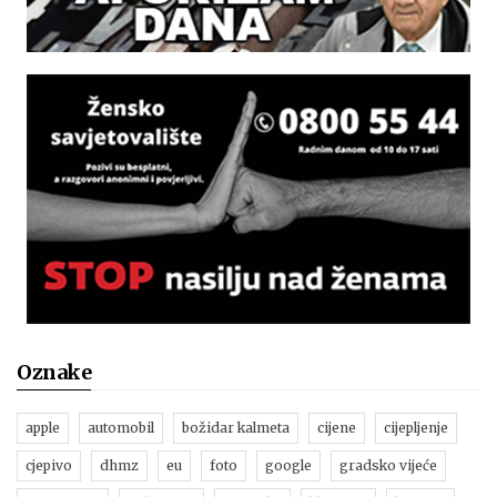
Oznake
apple
automobil
božidar kalmeta
cijene
cijepljenje
cjepivo
dhmz
eu
foto
google
gradsko vijeće