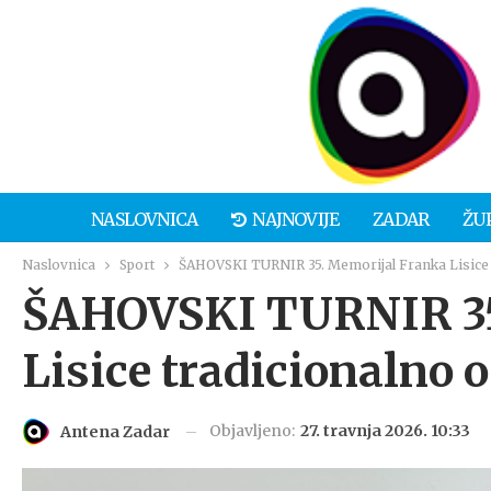
NASLOVNICA
NAJNOVIJE
ZADAR
ŽU
Naslovnica
Sport
ŠAHOVSKI TURNIR 35. Memorijal Franka Lisice 
ŠAHOVSKI TURNIR 35
Lisice tradicionalno 
Objavljeno:
27. travnja 2026. 10:33
Antena Zadar