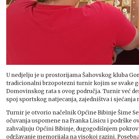
U nedjelju je u prostorijama Šahovskog kluba Gor
tradicionalni brzopotezni turnir kojim se svake go
Domovinskog rata s ovog područja. Turnir već des
spoj sportskog natjecanja, zajedništva i sjećanja 
Turnir je otvorio načelnik Općine Bibinje Šime 
očuvanja uspomene na Franka Lisicu i podrške o
zahvaljuju Općini Bibinje, dugogodišnjem pokrov
održavanje memorijala na visokoj razini. Posebna