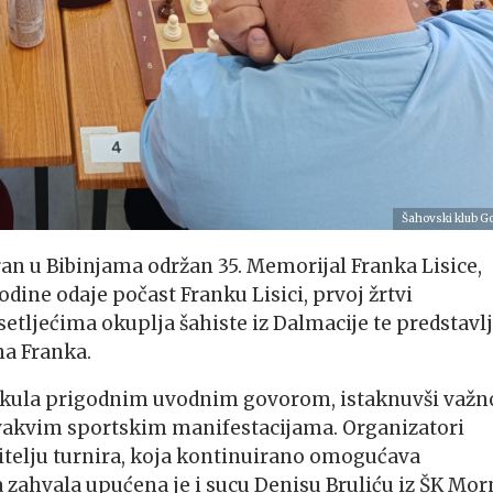
Šahovski klub G
an u Bibinjama održan 35. Memorijal Franka Lisice,
dine odaje počast Franku Lisici, prvoj žrtvi
etljećima okuplja šahiste iz Dalmacije te predstavl
na Franka.
Sekula prigodnim uvodnim govorom, istaknuvši važn
vakvim sportskim manifestacijama. Organizatori
itelju turnira, koja kontinuirano omogućava
 zahvala upućena je i sucu Denisu Bruliću iz ŠK Mor