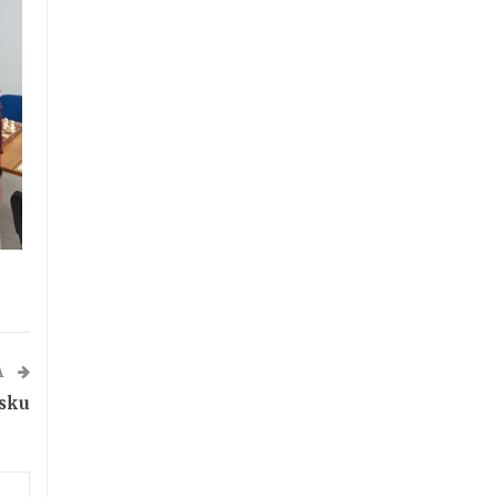
A
esku