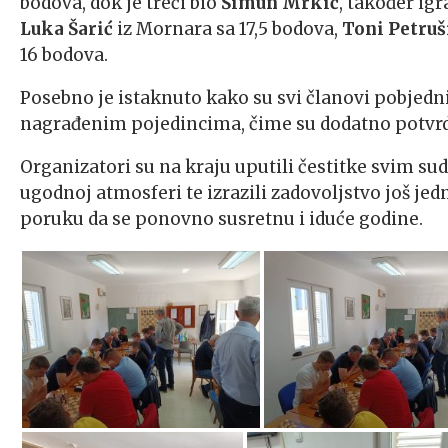
bodova, dok je treći bio
Šimun Mrkić
, također igr
Luka Šarić
iz Mornara sa 17,5 bodova,
Toni Petruš
16 bodova.
Posebno je istaknuto kako su svi članovi pobjedn
nagrađenim pojedincima, čime su dodatno potvrd
Organizatori su na kraju uputili čestitke svim s
ugodnoj atmosferi te izrazili zadovoljstvo još j
poruku da se ponovno susretnu i iduće godine.