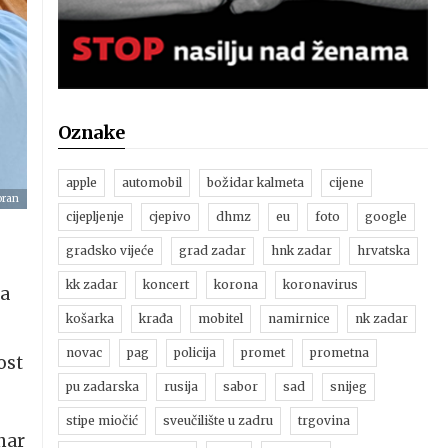
Oznake
apple
automobil
božidar kalmeta
cijene
oran
cijepljenje
cjepivo
dhmz
eu
foto
google
gradsko vijeće
grad zadar
hnk zadar
hrvatska
kk zadar
koncert
korona
koronavirus
ja
košarka
krađa
mobitel
namirnice
nk zadar
novac
pag
policija
promet
prometna
ost
pu zadarska
rusija
sabor
sad
snijeg
stipe miočić
sveučilište u zadru
trgovina
nar