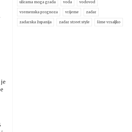
ulicama moga grada
voda
vodovod
vremenska prognoza
vrijeme
zadar
r
zadarska županija
zadar street style
šime vrsaljko
 je
je
5