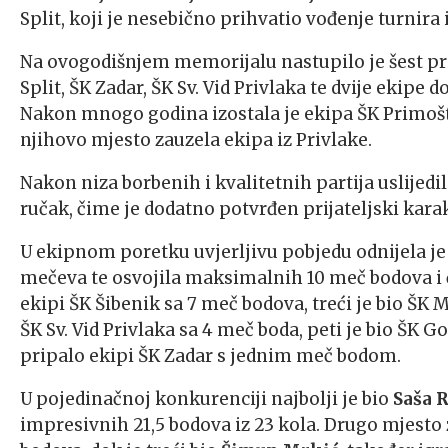
Split, koji je nesebično prihvatio vođenje turnira
Na ovogodišnjem memorijalu nastupilo je šest pri
Split, ŠK Zadar, ŠK Sv. Vid Privlaka te dvije ekipe
Nakon mnogo godina izostala je ekipa ŠK Primošten
njihovo mjesto zauzela ekipa iz Privlake.
Nakon niza borbenih i kvalitetnih partija uslijedi
ručak, čime je dodatno potvrđen prijateljski kara
U ekipnom poretku uvjerljivu pobjedu odnijela je e
mečeva te osvojila maksimalnih 10 meč bodova i 
ekipi ŠK Šibenik sa 7 meč bodova, treći je bio ŠK 
ŠK Sv. Vid Privlaka sa 4 meč boda, peti je bio ŠK G
pripalo ekipi ŠK Zadar s jednim meč bodom.
U pojedinačnoj konkurenciji najbolji je bio
Saša 
impresivnih 21,5 bodova iz 23 kola. Drugo mjesto