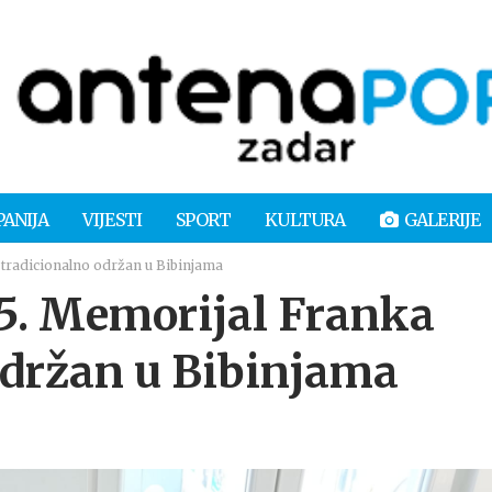
PANIJA
VIJESTI
SPORT
KULTURA
GALERIJE
tradicionalno održan u Bibinjama
. Memorijal Franka
održan u Bibinjama