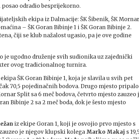
 i posao odradio besprijekorno.
jateljskih ekipa iz Dalmacije: ŠK Šibenik, ŠK Morna
 domaćina – ŠK Goran Bibinje 1 i ŠK Goran Bibinje 2.
a, čiji se klub nažalost ugasio, pa je ove godine
lo je ugodno druženje svih sudionika uz zajednički
kter ovog tradicionalnog turnira.
kipa ŠK Goran Bibinje 1, koja je slavila u svih pet
čak 70,5 pojedinačnih bodova. Drugo mjesto pripalo
Mornar Split sa 6 meč bodova, četvrto mjesto zauzeo 
oran Bibinje 2 sa 2 meč boda, dok je šesto mjesto
Režan
iz ekipe Goran 1, koji je osvojio prvo mjesto s
 zauzeo je njegov klupski kolega
Marko Makaj
s 19,