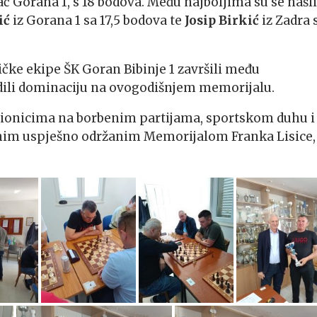
ač Gorana 1, s 18 bodova. Među najboljima su se našli
ić
iz Gorana 1 sa 17,5 bodova te
Josip Birkić
iz Zadra 
ičke ekipe ŠK Goran Bibinje 1 završili među
ili dominaciju na ovogodišnjem memorijalu.
udionicima na borbenim partijama, sportskom duhu i
ednim uspješno održanim Memorijalom Franka Lisice,