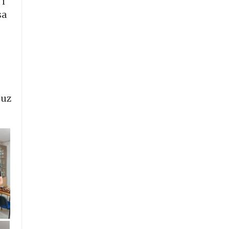
 i
sa
 uz