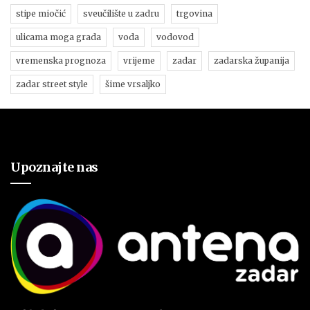
stipe miočić
sveučilište u zadru
trgovina
ulicama moga grada
voda
vodovod
vremenska prognoza
vrijeme
zadar
zadarska županija
zadar street style
šime vrsaljko
Upoznajte nas