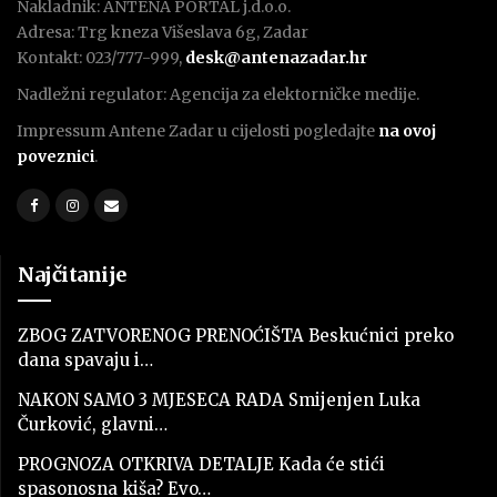
Nakladnik: ANTENA PORTAL j.d.o.o.
Adresa: Trg kneza Višeslava 6g, Zadar
Kontakt: 023/777-999,
desk@antenazadar.hr
Nadležni regulator: Agencija za elektorničke medije.
Impressum Antene Zadar u cijelosti pogledajte
na ovoj
poveznici
.
Najčitanije
ZBOG ZATVORENOG PRENOĆIŠTA Beskućnici preko
dana spavaju i…
NAKON SAMO 3 MJESECA RADA Smijenjen Luka
Čurković, glavni…
PROGNOZA OTKRIVA DETALJE Kada će stići
spasonosna kiša? Evo…