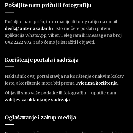
Pošaljite nam priču ili fotografiju
Pošaljite nam priču, informaciju ili fotografiju na email
desk@antenazadar.hr
. Isto možete poslati i putem
aplikacija WhatsApp, Viber, Telegram ili iMessage na broj
092 2222 972
, rado ćemo je istražiti i objaviti.
Korištenje portala i sadržaja
Nakladnik ovaj portal stavlja na korištenje onakvim kakav
jeste, a korištenje mora biti prema
U
vjetima korištenja
.
Objavili smo vaše podatke ili fotografiju – uputite nam
zahtjev za uklanjanje sadržaja
.
Oglašavanje i zakup medija