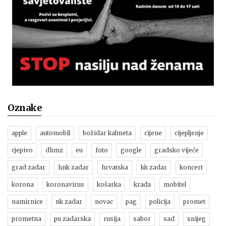
Oznake
apple
automobil
božidar kalmeta
cijene
cijepljenje
cjepivo
dhmz
eu
foto
google
gradsko vijeće
grad zadar
hnk zadar
hrvatska
kk zadar
koncert
korona
koronavirus
košarka
krađa
mobitel
namirnice
nk zadar
novac
pag
policija
promet
prometna
pu zadarska
rusija
sabor
sad
snijeg