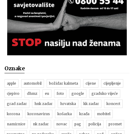
Oznake
apple
automobil
božidar kalmeta
cijene
cijepljenje
cjepivo
dhmz
eu
foto
google
gradsko vijeće
grad zadar
hnk zadar
hrvatska
kk zadar
koncert
korona
koronavirus
košarka
krađa
mobitel
namirnice
nk zadar
novac
pag
policija
promet