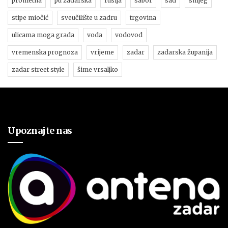
prometna
pu zadarska
rusija
sabor
sad
snijeg
stipe miočić
sveučilište u zadru
trgovina
ulicama moga grada
voda
vodovod
vremenska prognoza
vrijeme
zadar
zadarska županija
zadar street style
šime vrsaljko
Upoznajte nas