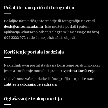
Pošaljite nam priču ili fotografiju
Pošaljite nam priču, informaciju ili fotografiju na email
desk@antenazadar.hr
. Isto možete poslati i putem
aplikacija WhatsApp, Viber, Telegram ili iMessage na broj
092 2222 972
, rado ćemo je istražiti i objaviti.
Korištenje portala i sadržaja
Nakladnik ovaj portal stavlja na korištenje onakvim kakav
jeste, a korištenje mora biti prema
U
vjetima korištenja
.
Objavili smo vaše podatke ili fotografiju – uputite nam
zahtjev za uklanjanje sadržaja
.
Oglašavanje i zakup medija