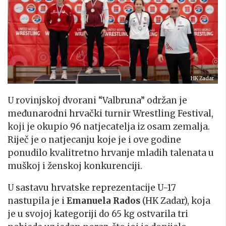
HK Zadar
U rovinjskoj dvorani “Valbruna” održan je
međunarodni hrvački turnir Wrestling Festival,
koji je okupio 96 natjecatelja iz osam zemalja.
Riječ je o natjecanju koje je i ove godine
ponudilo kvalitretno hrvanje mladih talenata u
muškoj i ženskoj konkurenciji.
U sastavu hrvatske reprezentacije U-17
nastupila je i
Emanuela Rados
(HK Zadar), koja
je u svojoj kategoriji do 65 kg ostvarila tri