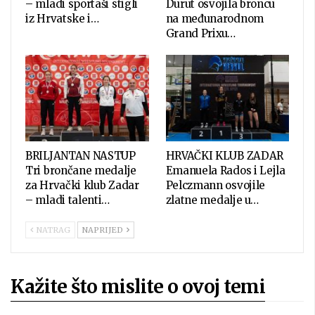
– mladi sportaši stigli
Durut osvojila broncu
iz Hrvatske i…
na međunarodnom
Grand Prixu…
BRILJANTAN NASTUP
HRVAČKI KLUB ZADAR
Tri brončane medalje
Emanuela Rados i Lejla
za Hrvački klub Zadar
Pelczmann osvojile
– mladi talenti…
zlatne medalje u…
NATRAG
NAPRIJED
Kažite što mislite o ovoj temi