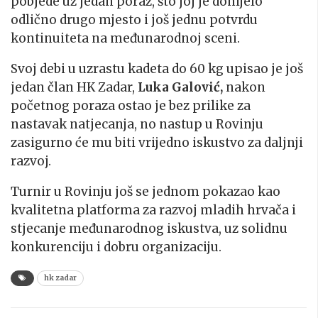
pobjede uz jedan poraz, što joj je donijelo
odlično drugo mjesto i još jednu potvrdu
kontinuiteta na međunarodnoj sceni.
Svoj debi u uzrastu kadeta do 60 kg upisao je još
jedan član HK Zadar,
Luka Galović,
nakon
početnog poraza ostao je bez prilike za
nastavak natjecanja, no nastup u Rovinju
zasigurno će mu biti vrijedno iskustvo za daljnji
razvoj.
Turnir u Rovinju još se jednom pokazao kao
kvalitetna platforma za razvoj mladih hrvača i
stjecanje međunarodnog iskustva, uz solidnu
konkurenciju i dobru organizaciju.
hk zadar