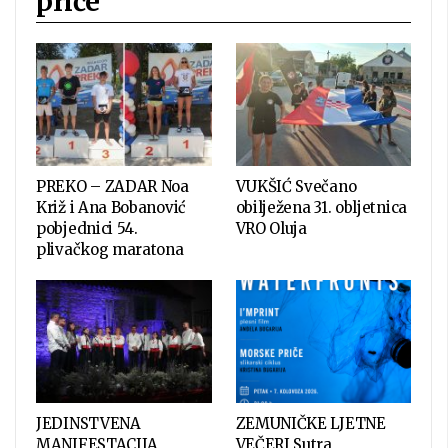
priče
PREKO – ZADAR Noa
VUKŠIĆ Svečano
Križ i Ana Bobanović
obilježena 31. obljetnica
pobjednici 54.
VRO Oluja
plivačkog maratona
JEDINSTVENA
ZEMUNIČKE LJETNE
MANIFESTACIJA
VEČERI Sutra