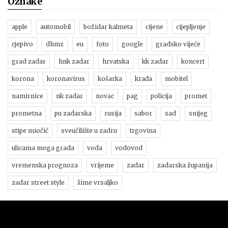
Oznake
apple
automobil
božidar kalmeta
cijene
cijepljenje
cjepivo
dhmz
eu
foto
google
gradsko vijeće
grad zadar
hnk zadar
hrvatska
kk zadar
koncert
korona
koronavirus
košarka
krađa
mobitel
namirnice
nk zadar
novac
pag
policija
promet
prometna
pu zadarska
rusija
sabor
sad
snijeg
stipe miočić
sveučilište u zadru
trgovina
ulicama moga grada
voda
vodovod
vremenska prognoza
vrijeme
zadar
zadarska županija
zadar street style
šime vrsaljko