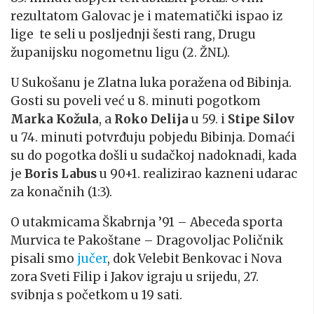
rezultatom Galovac je i matematički ispao iz
lige te seli u posljednji šesti rang, Drugu
županijsku nogometnu ligu (2. ŽNL).
U Sukošanu je Zlatna luka poražena od Bibinja.
Gosti su poveli već u 8. minuti pogotkom
Marka Kožula
, a
Roko Delija
u 59. i
Stipe Silov
u 74. minuti potvrđuju pobjedu Bibinja. Domaći
su do pogotka došli u sudačkoj nadoknadi, kada
je
Boris Labus
u 90+1. realizirao kazneni udarac
za konačnih (1:3).
O utakmicama Škabrnja ’91 – Abeceda sporta
Murvica te Pakoštane – Dragovoljac Poličnik
pisali smo
jučer
, dok Velebit Benkovac i Nova
zora Sveti Filip i Jakov igraju u srijedu, 27.
svibnja s početkom u 19 sati.