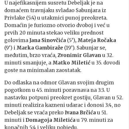
U najefikasnijem susretu Debeljak je na
domaćem travnjaku svladao Sabunjara iz
Privlake (5:4) u utakmici punoj preokreta.
Domaćin je furiozno otvorio dvoboj i već u
prvih 20 minuta stekao veliku prednost
golovima
Jana Sinovčića
(5’)
, Mateja Ročaka
(9’) i
Marka Gambiraže
(19’). Sabunjar se,
međutim, brzo vraća,
Zvonimir Glavan
u 32.
minuti smanjuje, a
Matko Miletić
u 35. dovodi
goste na minimalan zaostatak.
Do odlaska na odmor Glavan svojim drugim
pogotkom u 45. minuti poravnava na 3:3. U
nastavku potpuni preokret gostiju, Glavan u 52.
minuti realizira kazneni udarac i donosi 3:4, no
Debeljak se vraća preko
Ivana Brčića
u 51.
minuti i
Domagoja Miletića
u 79. minuti za
konačnih 5:4 i veliku pobjedu.