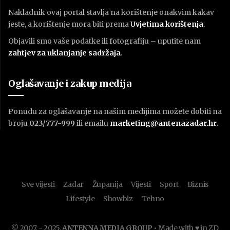
Nakladnik ovaj portal stavlja na korištenje onakvim kakav
jeste, a korištenje mora biti prema
U
vjetima korištenja
.
Objavili smo vaše podatke ili fotografiju – uputite nam
zahtjev za uklanjanje sadržaja
.
Oglašavanje i zakup medija
Ponudu za oglašavanje na našim medijima možete dobiti na
broju
023/777-999
ili emailu
marketing@antenazadar.hr
.
Sve vijesti
Zadar
Županija
Vijesti
Sport
Biznis
Lifestyle
Showbiz
Tehno
© 2007. - 2025.
ANTENNA MEDIA GROUP
• Made with ♥ in ZD