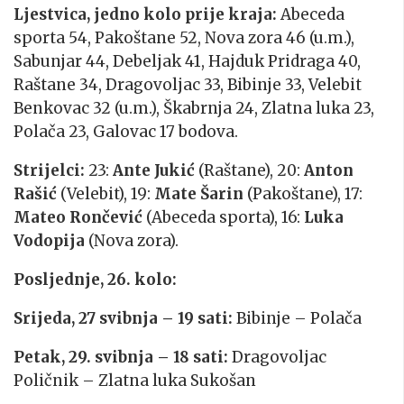
Ljestvica, jedno kolo prije kraja:
Abeceda
sporta 54, Pakoštane 52, Nova zora 46 (u.m.),
Sabunjar 44, Debeljak 41, Hajduk Pridraga 40,
Raštane 34, Dragovoljac 33, Bibinje 33, Velebit
Benkovac 32 (u.m.), Škabrnja 24, Zlatna luka 23,
Polača 23, Galovac 17 bodova.
Strijelci:
23:
Ante Jukić
(Raštane), 20:
Anton
Rašić
(Velebit), 19:
Mate Šarin
(Pakoštane), 17:
Mateo Rončević
(Abeceda sporta), 16:
Luka
Vodopija
(Nova zora).
Posljednje, 26. kolo:
Srijeda, 27 svibnja – 19 sati:
Bibinje – Polača
Petak, 29. svibnja – 18 sati:
Dragovoljac
Poličnik – Zlatna luka Sukošan