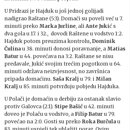
U Pridrazi je Hajduk u još jednoj golijadi
nadigrao Raštane (5:3). Domaći su poveli već u 7.
minuti preko
Marka Jurline
, ali
Ante Juki
ć s
dva gola u 17. i 32., dovodi Raštene u vodstvo 1:2.
Hajduk potom preuzima kontrolu
, Dominik
Čulina
u 38. minuti donosi poravnanje, a
Matias
Batur
u 44. povećava na 3:2. Raštane se nisu
predavale, Jukić svojim trećim pogotkom u 64.
minuti održava neizvjesnost, no završnica
pripada domaćinu.
Saša Kralj
u 79. i
Milan
Kralj
u 85. minuti potvrđuju pobjedu Hajduka.
U Polači je domaćin u derbiju za ostanak slavio
protiv Galovca (2:1).
Stipe Bašić
u 42. minuti
doveo je Polaču u vodstvo, a
Filip Batur
u 79.
povećao na 2:0. Gosti su preko
Roka Burčula
u
83. minuti uspjeli tek ublažiti poraz. Ovim