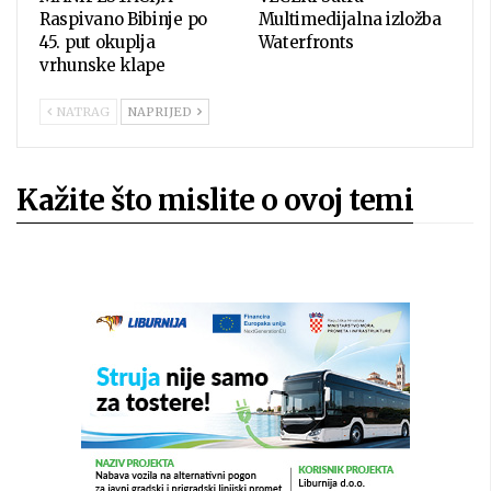
Raspivano Bibinje po
Multimedijalna izložba
45. put okuplja
Waterfronts
vrhunske klape
NATRAG
NAPRIJED
Kažite što mislite o ovoj temi