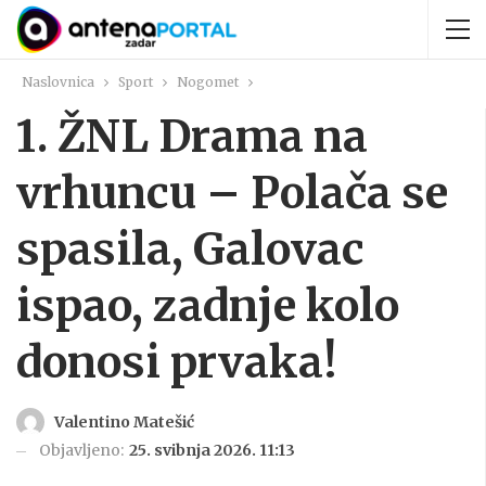
Naslovnica
Sport
Nogomet
1. ŽNL Drama na
vrhuncu – Polača se
spasila, Galovac
ispao, zadnje kolo
donosi prvaka!
Valentino Matešić
Objavljeno:
25. svibnja 2026. 11:13