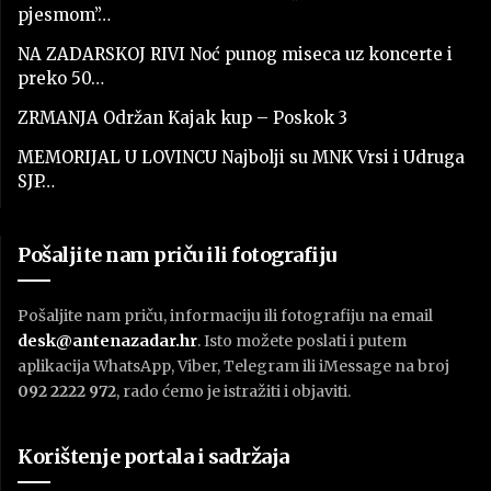
pjesmom”…
NA ZADARSKOJ RIVI Noć punog miseca uz koncerte i
preko 50…
ZRMANJA Održan Kajak kup – Poskok 3
MEMORIJAL U LOVINCU Najbolji su MNK Vrsi i Udruga
SJP…
Pošaljite nam priču ili fotografiju
Pošaljite nam priču, informaciju ili fotografiju na email
desk@antenazadar.hr
. Isto možete poslati i putem
aplikacija WhatsApp, Viber, Telegram ili iMessage na broj
092 2222 972
, rado ćemo je istražiti i objaviti.
Korištenje portala i sadržaja