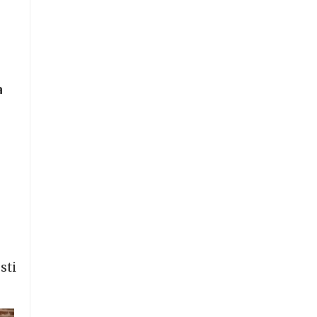
a
a
sti