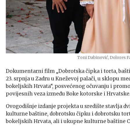
Toni Dabinović, Dolores F
Dokumentarni film „Dobrotska čipka i torta, bašt
23. srpnja u Zadru u Kneževoj palači, u sklopu
bokeljskih Hrvata“, posvećenog očuvanju i promoc
povijesnih veza između Boke kotorske i Hrvatske
Ovogodišnje izdanje projekta u središte stavlja d
kulturne baštine, dobrotsku čipku i dobrotsku tort
bokeljskih Hrvata, ali i ukupne kulturne baštine 