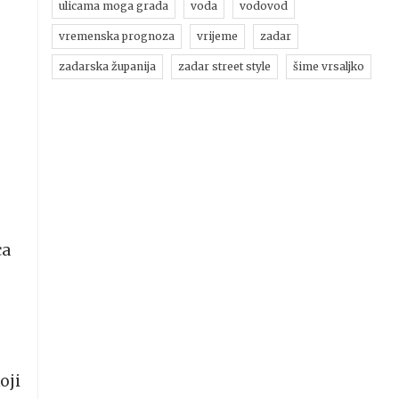
ulicama moga grada
voda
vodovod
vremenska prognoza
vrijeme
zadar
zadarska županija
zadar street style
šime vrsaljko
ca
e
koji