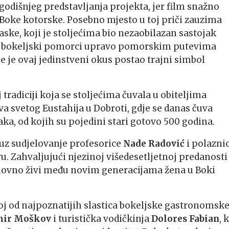
godišnjeg predstavljanja projekta, jer film snažno
 Boke kotorske. Posebno mjesto u toj priči zauzima
ske, koji je stoljećima bio nezaobilazan sastojak
 su bokeljski pomorci upravo pomorskim putevima
 je ovaj jedinstveni okus postao trajni simbol
 tradiciji koja se stoljećima čuvala u obiteljima
a svetog Eustahija u Dobroti, gdje se danas čuva
ka, od kojih su pojedini stari gotovo 500 godina.
 uz sudjelovanje profesorice
Nade Radović
i polazni
u. Zahvaljujući njezinoj višedesetljetnoj predanosti
onovno živi među novim generacijama žena u Boki
noj od najpoznatijih slastica bokeljske gastronomsk
ir Moškov
i turistička vodičkinja
Dolores Fabian
, 