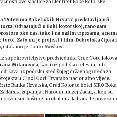
ažnosti ove slastice za identitet Boke kotorske i
a ‘Putevima Bokeljskih Hrvata’, predstavljajući
 torta. Odrastajući u Boki kotorskoj, rano sam
prostoru oko nas, tako i na našim trpezama, a nem
torte. Zato mi je projekt i film ‘Dobrotska čipka i
,
istaknuo je Damir Moškov.
 uz supokroviteljstvo predsjednika Crne Gore
Jakov
rana Milanovića
, kao i uz podršku relevantnih
se održava uz podršku Središnjeg državnog ureda za
projekta u Crnoj Gori Hrvatsko nacionalno vijeće.
, Erste Banka Hrvatska, Grad Kotor te hotel SIRO Boka
 Zadarska županija i Narodni muzej Zadar, a koji su
i povijesne baštine na obalama Jadrana te povezano