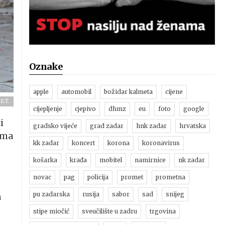
Oznake
apple
automobil
božidar kalmeta
cijene
.E.T.
cijepljenje
cjepivo
dhmz
eu
foto
google
i
gradsko vijeće
grad zadar
hnk zadar
hrvatska
ima
kk zadar
koncert
korona
koronavirus
košarka
krađa
mobitel
namirnice
nk zadar
novac
pag
policija
promet
prometna
pu zadarska
rusija
sabor
sad
snijeg
a
stipe miočić
sveučilište u zadru
trgovina