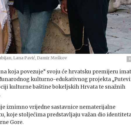
abijan, Lana Pavić, Damir Moškov
B
ina koja povezuje“ svoju će hrvatsku premijeru imat
 međunarodnog kulturno-edukativnog projekta „Putev
iji kulturne baštine bokeljskih Hrvata te snažnih
.
vije iznimno vrijedne sastavnice nematerijalne
u, koje stoljećima predstavljaju važan dio identitet
Crne Gore.