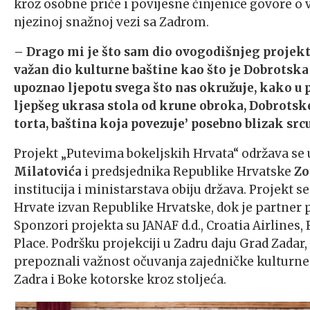
kroz osobne priče i povijesne činjenice govore o v
njezinoj snažnoj vezi sa Zadrom.
– Drago mi je što sam dio ovogodišnjeg projekt
važan dio kulturne baštine kao što je Dobrotska
upoznao ljepotu svega što nas okružuje, kako u 
ljepšeg ukrasa stola od krune obroka, Dobrotske 
torta, baština koja povezuje’ posebno blizak srcu
Projekt „Putevima bokeljskih Hrvata“ održava se
Milatovića
i predsjednika Republike Hrvatske
Zo
institucija i ministarstava obiju država. Projekt 
Hrvate izvan Republike Hrvatske, dok je partner 
Sponzori projekta su JANAF d.d., Croatia Airlines
Place. Podršku projekciji u Zadru daju Grad Zadar,
prepoznali važnost očuvanja zajedničke kulturne 
Zadra i Boke kotorske kroz stoljeća.