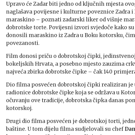
Upravo će Zadar biti jedno od ključnih mjesta ovo
naglašava povijesne i kulturne poveznice Zadra i
maraskino – poznati zadarski liker od višnje mara
dobrotske torte. Povijesni izvori svjedoče kako
donosili maraskino iz Zadra u Boku kotorsku, čime
povezanosti.
Film donosi priču o dobrotskoj čipki, jedinstvenoj
bokeljskih Hrvata, a posebno mjesto zauzima crkv
najveća zbirka dobrotske čipke – čak 140 primjera
Dio filma posvećen dobrotskoj čipki realiziran je
radionice dobrotske čipke koja se održava u Kotor
očuvanju ove tradicije, dobrotska čipka danas p
kotorskoj.
Drugi dio filma posvećen je dobrotskoj torti, jed
baštine. U tom dijelu filma sudjelovali su chef
Dam