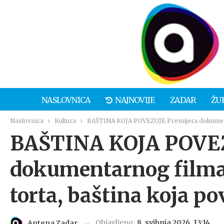
NASLOVNICA
NAJNOVIJE
ZADAR
ŽU
Naslovnica
Kultura
BAŠTINA KOJA POVEZUJE Premijera dokumentar
BAŠTINA KOJA POVEZ
dokumentarnog filma 
torta, baština koja po
Objavljeno:
8. svibnja 2026. 13:14
Antena Zadar