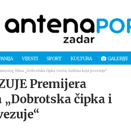
PANIJA
VIJESTI
SPORT
KULTURA
GALERIJE
nog filma „Dobrotska čipka i torta, baština koja povezuje“
UJE Premijera
„Dobrotska čipka i
vezuje“