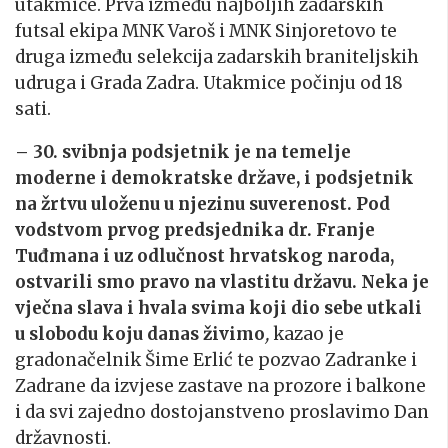
utakmice. Prva između najboljih zadarskih
futsal ekipa MNK Varoš i MNK Sinjoretovo te
druga između selekcija zadarskih braniteljskih
udruga i Grada Zadra. Utakmice počinju od 18
sati.
–
30. svibnja podsjetnik je na temelje
moderne i demokratske države, i podsjetnik
na žrtvu uloženu u njezinu suverenost.
Pod
vodstvom prvog predsjednika dr. Franje
Tuđmana i uz odlučnost hrvatskog naroda,
ostvarili smo pravo na vlastitu državu. Neka je
vječna slava i hvala svima koji dio sebe utkali
u slobodu koju danas živimo
,
kazao je
gradonačelnik Šime Erlić te pozvao Zadranke i
Zadrane da izvjese zastave na prozore i balkone
i da svi zajedno dostojanstveno proslavimo Dan
državnosti.