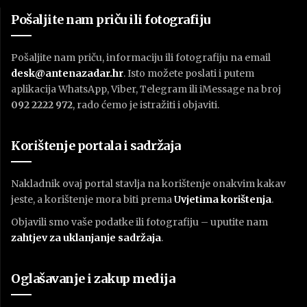
Pošaljite nam priču ili fotografiju
Pošaljite nam priču, informaciju ili fotografiju na email
desk@antenazadar.hr
. Isto možete poslati i putem
aplikacija WhatsApp, Viber, Telegram ili iMessage na broj
092 2222 972
, rado ćemo je istražiti i objaviti.
Korištenje portala i sadržaja
Nakladnik ovaj portal stavlja na korištenje onakvim kakav
jeste, a korištenje mora biti prema
U
vjetima korištenja
.
Objavili smo vaše podatke ili fotografiju – uputite nam
zahtjev za uklanjanje sadržaja
.
Oglašavanje i zakup medija