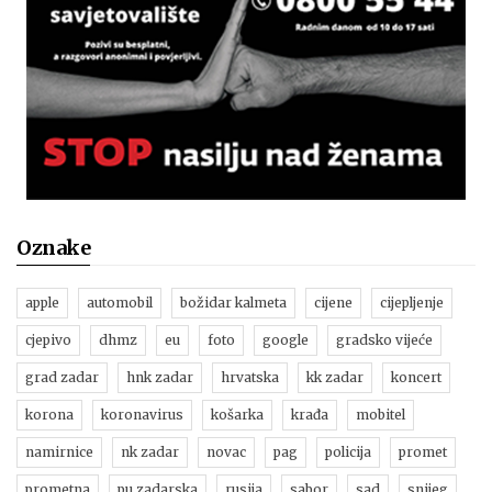
Oznake
apple
automobil
božidar kalmeta
cijene
cijepljenje
cjepivo
dhmz
eu
foto
google
gradsko vijeće
grad zadar
hnk zadar
hrvatska
kk zadar
koncert
korona
koronavirus
košarka
krađa
mobitel
namirnice
nk zadar
novac
pag
policija
promet
prometna
pu zadarska
rusija
sabor
sad
snijeg