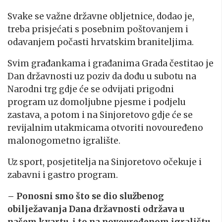
Svake se važne državne obljetnice, dodao je,
treba prisjećati s posebnim poštovanjem i
odavanjem počasti hrvatskim braniteljima.
Svim građankama i građanima Grada čestitao je
Dan državnosti uz poziv da dođu u subotu na
Narodni trg gdje će se odvijati prigodni
program uz domoljubne pjesme i podjelu
zastava, a potom i na Sinjoretovo gdje će se
revijalnim utakmicama otvoriti novouređeno
malonogometno igralište.
Uz sport, posjetitelja na Sinjoretovo očekuje i
zabavni i gastro program.
– Ponosni smo što se dio službenog
obilježavanja Dana državnosti održava u
našem kvartu, i to na novouređenom igralištu