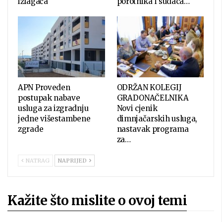
izlagača
porotnika i sudaca…
APN Proveden
ODRŽAN KOLEGIJ
postupak nabave
GRADONAČELNIKA
usluga za izgradnju
Novi cjenik
jedne višestambene
dimnjačarskih usluga,
zgrade
nastavak programa
za…
NATRAG
NAPRIJED
Kažite što mislite o ovoj temi