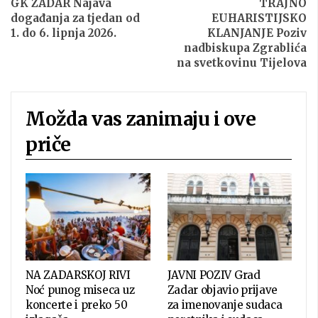
GK ZADAR Najava
TRAJNO
događanja za tjedan od
EUHARISTIJSKO
1. do 6. lipnja 2026.
KLANJANJE Poziv
nadbiskupa Zgrablića
na svetkovinu Tijelova
Možda vas zanimaju i ove
priče
NA ZADARSKOJ RIVI
JAVNI POZIV Grad
Noć punog miseca uz
Zadar objavio prijave
koncerte i preko 50
za imenovanje sudaca