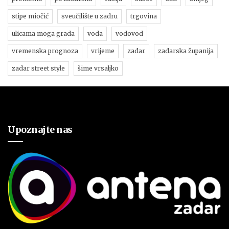
stipe miočić
sveučilište u zadru
trgovina
ulicama moga grada
voda
vodovod
vremenska prognoza
vrijeme
zadar
zadarska županija
zadar street style
šime vrsaljko
Upoznajte nas