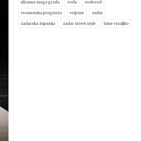
ulicama moga grada
voda
vodovod
vremenska prognoza
vrijeme
zadar
zadarska županija
zadar street style
šime vrsaljko