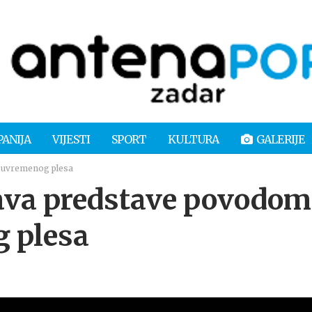
PANIJA
VIJESTI
SPORT
KULTURA
GALERIJE
suvremenog plesa
va predstave povodom
g plesa