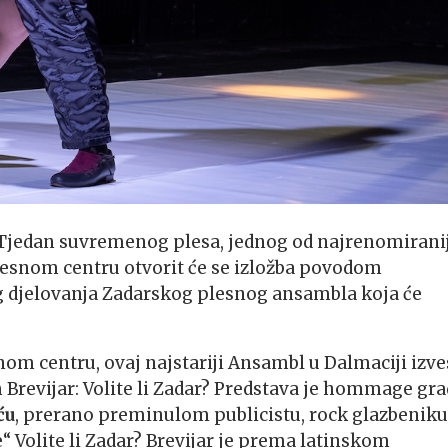
a Tjedan suvremenog plesa, jednog od najrenomirani
lesnom centru otvorit će se izložba povodom
og djelovanja Zadarskog plesnog ansambla koja će
om centru, ovaj najstariji Ansambl u Dalmaciji izve
Brevijar: Volite li Zadar? Predstava je hommage gr
ću
, prerano preminulom publicistu, rock glazbeniku
“ Volite li Zadar? Brevijar je prema latinskom