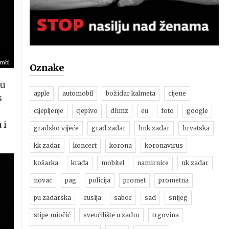
ambl
Oznake
 u
apple
automobil
božidar kalmeta
cijene
s
cijepljenje
cjepivo
dhmz
eu
foto
google
 i
gradsko vijeće
grad zadar
hnk zadar
hrvatska
kk zadar
koncert
korona
koronavirus
košarka
krađa
mobitel
namirnice
nk zadar
novac
pag
policija
promet
prometna
pu zadarska
rusija
sabor
sad
snijeg
stipe miočić
sveučilište u zadru
trgovina