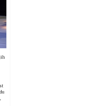
jih
st
adu
,