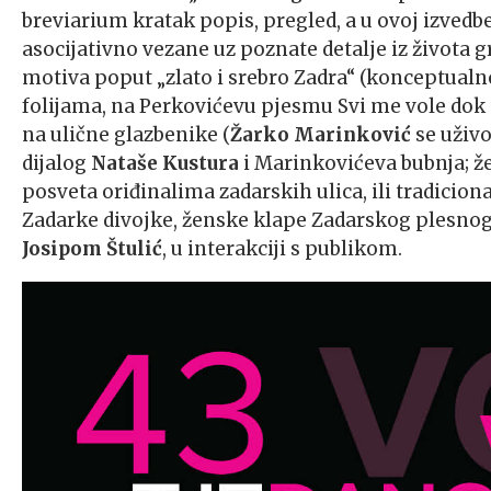
breviarium kratak popis, pregled, a u ovoj izvedbe
asocijativno vezane uz poznate detalje iz života 
motiva poput „zlato i srebro Zadra“ (konceptualn
folijama, na Perkovićevu pjesmu Svi me vole dok
na ulične glazbenike (
Žarko Marinković
se uživo
dijalog
Nataše Kustura
i Marinkovićeva bubnja; že
posveta oriđinalima zadarskih ulica, ili tradicion
Zadarke divojke, ženske klape Zadarskog plesn
Josipom Štulić
, u interakciji s publikom.