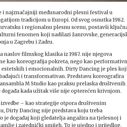
 i najznačajniji međunarodni plesni festival u
ogatijom tradicijom u Europi. Od svog osnutka 1982.
hrvatsku i regionalnu plesnu scenu, postavši ključn
kulturni fenomen koji nadilazi žanrovske, generacijsk
bnja u Zagrebu i Zadru.
a naslov filmskog klasika iz 1987. nije njegova
n ne kao koreografija pokreta, nego kao performativn
 estetskih i emocionalnih. Dirty Dancing je ples koji
bađajući i transformativan. Predstavu koreografira
ansambla M Studio kao praksu prelaska društvenih
se događa kada užitak više nije opterećen krivnjom.
 izvedbe – kao strategije otpora društvenim
, Dirty Dancing nije predstava koju treba
o je događaj koji gledatelja angažira na tjelesnoj i
mlje i zajednički smijeh. To je ujedno i prijedlog,