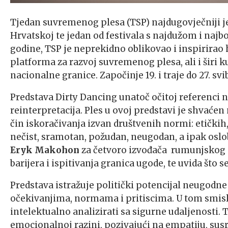
Tjedan suvremenog plesa (TSP) najdugovječniji je
Hrvatskoj te jedan od festivala s najdužom i najb
godine, TSP je neprekidno oblikovao i inspirirao 
platforma za razvoj suvremenog plesa, ali i širi 
nacionalne granice. Započinje 19. i traje do 27. svi
Predstava Dirty Dancing unatoč očitoj referenci n
reinterpretacija. Ples u ovoj predstavi je shvaće
čin iskoračivanja izvan društvenih normi: etičkih,
nečist, sramotan, požudan, neugodan, a ipak oslo
Eryk Makohon
za četvoro izvođača rumunjskog 
barijera i ispitivanja granica ugode, te uvida što 
Predstava istražuje politički potencijal neugodne
očekivanjima, normama i pritiscima. U tom smislu
intelektualno analizirati sa sigurne udaljenosti. T
emocionalnoj razini, pozivajući na empatiju, susra