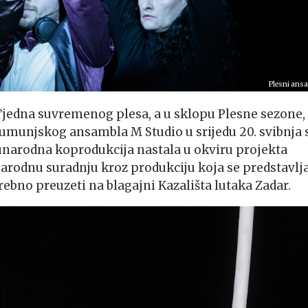
Plesni ans
Tjedna suvremenog plesa, a u sklopu Plesne sezone,
rumunjskog ansambla M Studio u srijedu 20. svibnja 
unarodna koprodukcija nastala u okviru projekta
odnu suradnju kroz produkciju koja se predstavlja
trebno preuzeti na blagajni Kazališta lutaka Zadar.