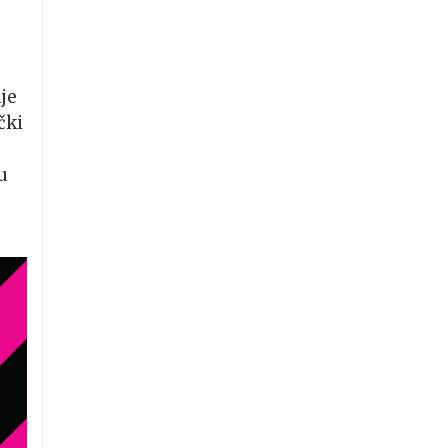
je
čki
u