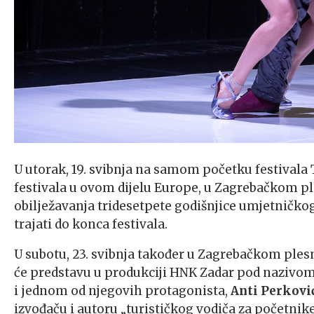
U utorak, 19. svibnja na samom početku festival
festivala u ovom dijelu Europe, u Zagrebačkom p
obilježavanja tridesetpete godišnjice umjetničk
trajati do konca festivala.
U subotu, 23. svibnja također u Zagrebačkom plesn
će predstavu u produkciji HNK Zadar pod nazivom 
i jednom od njegovih protagonista,
Anti Perkovi
izvođaču i autoru „turističkog vodiča za početnike