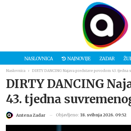
NASLOVNICA
NAJNOVIJE
ZADAR
ŽU
Naslovnica
DIRTY DANCING Najava predstave povodom 43. tjedna 
DIRTY DANCING Naja
43. tjedna suvremeno
Objavljeno:
18. svibnja 2026. 09:52
Antena Zadar