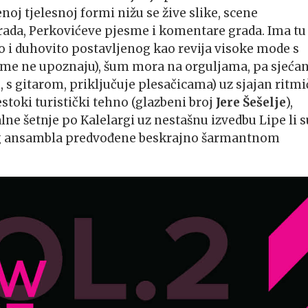
noj tjelesnoj formi nižu se žive slike, scene
grada, Perkovićeve pjesme i komentare grada. Ima tu
o i duhovito postavljenog kao revija visoke mode s
 me ne upoznaju), šum mora na orguljama, pa sjećan
, s gitarom, priključuje plesačicama) uz sjajan ritmi
stoki turistički tehno (glazbeni broj
Jere Šešelje
),
alne šetnje po Kalelargi uz nestašnu izvedbu Lipe li s
og ansambla predvođene beskrajno šarmantnom