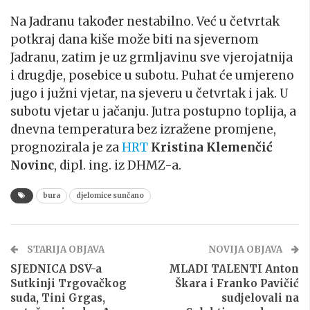
Na Jadranu također nestabilno. Već u četvrtak
potkraj dana kiše može biti na sjevernom
Jadranu, zatim je uz grmljavinu sve vjerojatnija
i drugdje, posebice u subotu. Puhat će umjereno
jugo i južni vjetar, na sjeveru u četvrtak i jak. U
subotu vjetar u jačanju. Jutra postupno toplija, a
dnevna temperatura bez izražene promjene,
prognozirala je za
HRT
Kristina Klemenčić
Novinc
, dipl. ing. iz DHMZ-a.
bura
djelomice sunčano
STARIJA OBJAVA
NOVIJA OBJAVA
SJEDNICA DSV-a
MLADI TALENTI Anton
Sutkinji Trgovačkog
Škara i Franko Pavičić
suda, Tini Grgas,
sudjelovali na