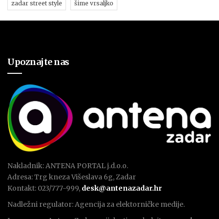
zadar street style
šime vrsaljko
Upoznajte nas
Nakladnik: ANTENA PORTAL j.d.o.o.
Adresa: Trg kneza Višeslava 6g, Zadar
Kontakt: 023/777-999,
desk@antenazadar.hr
Nadležni regulator: Agencija za elektorničke medije.