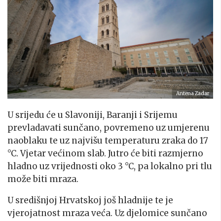
Antena Zadar
U srijedu će u Slavoniji, Baranji i Srijemu
prevladavati sunčano, povremeno uz umjerenu
naoblaku te uz najvišu temperaturu zraka do 17
°C. Vjetar većinom slab. Jutro će biti razmjerno
hladno uz vrijednosti oko 3 °C, pa lokalno pri tlu
može biti mraza.
U središnjoj Hrvatskoj još hladnije te je
vjerojatnost mraza veća. Uz djelomice sunčano