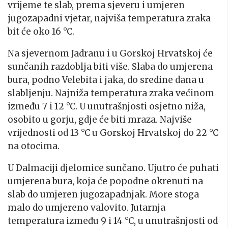
vrijeme te slab, prema sjeveru i umjeren
jugozapadni vjetar, najviša temperatura zraka
bit će oko 16 °C.
Na sjevernom Jadranu i u Gorskoj Hrvatskoj će
sunčanih razdoblja biti više. Slaba do umjerena
bura, podno Velebita i jaka, do sredine dana u
slabljenju. Najniža temperatura zraka većinom
između 7 i 12 °C. U unutrašnjosti osjetno niža,
osobito u gorju, gdje će biti mraza. Najviše
vrijednosti od 13 °C u Gorskoj Hrvatskoj do 22 °C
na otocima.
U Dalmaciji djelomice sunčano. Ujutro će puhati
umjerena bura, koja će popodne okrenuti na
slab do umjeren jugozapadnjak. More stoga
malo do umjereno valovito. Jutarnja
temperatura između 9 i 14 °C, u unutrašnjosti od