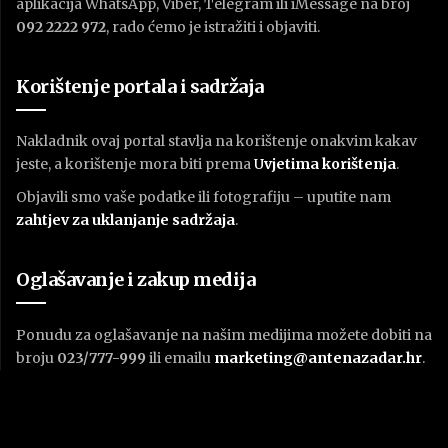
aplikacija WhatsApp, Viber, Telegram ili iMessage na broj
092 2222 972
, rado ćemo je istražiti i objaviti.
Korištenje portala i sadržaja
Nakladnik ovaj portal stavlja na korištenje onakvim kakav
jeste, a korištenje mora biti prema
U
vjetima korištenja
.
Objavili smo vaše podatke ili fotografiju – uputite nam
zahtjev za uklanjanje sadržaja
.
Oglašavanje i zakup medija
Ponudu za oglašavanje na našim medijima možete dobiti na
broju
023/777-999
ili emailu
marketing@antenazadar.hr
.