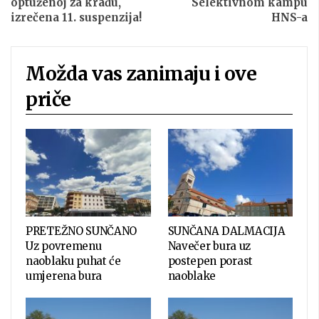
optuženoj za krađu,
Selektivnom kampu
izrečena 11. suspenzija!
HNS-a
Možda vas zanimaju i ove
priče
PRETEŽNO SUNČANO
SUNČANA DALMACIJA
Uz povremenu
Navečer bura uz
naoblaku puhat će
postepen porast
umjerena bura
naoblake