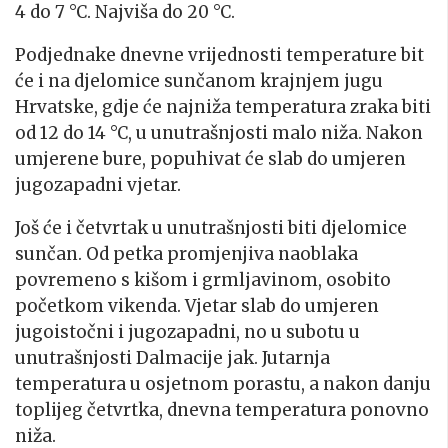
4 do 7 °C. Najviša do 20 °C.
Podjednake dnevne vrijednosti temperature bit
će i na djelomice sunčanom krajnjem jugu
Hrvatske, gdje će najniža temperatura zraka biti
od 12 do 14 °C, u unutrašnjosti malo niža. Nakon
umjerene bure, popuhivat će slab do umjeren
jugozapadni vjetar.
Još će i četvrtak u unutrašnjosti biti djelomice
sunčan. Od petka promjenjiva naoblaka
povremeno s kišom i grmljavinom, osobito
početkom vikenda. Vjetar slab do umjeren
jugoistočni i jugozapadni, no u subotu u
unutrašnjosti Dalmacije jak. Jutarnja
temperatura u osjetnom porastu, a nakon danju
toplijeg četvrtka, dnevna temperatura ponovno
niža.