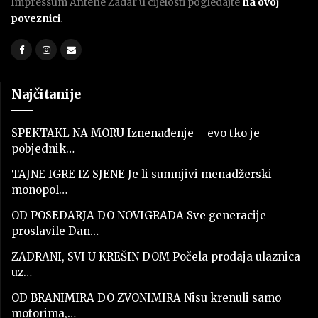
Impressum Antene Zadar u cijelosti pogledajte
na ovoj
poveznici
.
Najčitanije
SPEKTAKL NA MORU Iznenađenje – evo tko je
pobjednik…
TAJNE IGRE IZ SJENE Je li sumnjivi menadžerski
monopol…
OD POSEDARJA DO NOVIGRADA Sve generacije
proslavile Dan…
ZADRANI, SVI U KREŠIN DOM Počela prodaja ulaznica
uz…
OD BRANIMIRA DO ZVONIMIRA Nisu krenuli samo
motorima,…