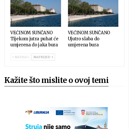
VEĆINOM SUNČANO
VEĆINOM SUNČANO
Tijekom jutra puhat će
Ujutro slaba do
umjerena do jaka bura
umjerena bura
NATRAG
NAPRIJED
Kažite što mislite o ovoj temi