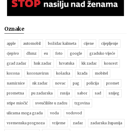
Oznake
apple
automobil
božidar kalmeta
cijene
cijepljenje
cjepivo
dhmz
eu
foto
google
gradsko vijeće
grad zadar
hnk zadar
hrvatska
kk zadar
koncert
korona
koronavirus
košarka
krađa
mobitel
namirnice
nk zadar
novac
pag
policija
promet
prometna
pu zadarska
rusija
sabor
sad
snijeg
stipe miočić
sveučilište u zadru
trgovina
ulicama moga grada
voda
vodovod
vremenska prognoza
vrijeme
zadar
zadarska županija