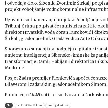
i odvodnja d.o.o. Šibenik Zvonimir Štrkalj potpis
projekt Poboljšanje vodnokomunalne infrastrukt
Ugovor o sufinanciranju projekta Poboljšanje v
Tribunj-Srima potpisat će ministrica zaštite okoli
direktor Hrvatskih voda Zoran Đuroković i direkto
Štrkalj, gradonačelnik Grada Vodica Ante Cukrov 
Sporazum o suradnji na području digitalne transfor
umjetnu inteligenciju Šibensko-kninske županije 
transformacije Damir Habijan i direktorica Inkuba
Mudrinić.
Posjet
Zadru
premijer Plenković započet će susr
Bilaverom i zadarskim gradonačelnikom Šimom
Potom će, u
14.45 sati
, prisustvovati košarkaškom
3x3 FIBA World Tour
andrej plenković