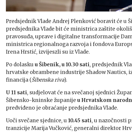
Predsjednik Vlade Andrej Plenković boravit će u Š
predsjednika Vlade bit će ministrica zaštite okoliš
pravosuđa, uprave i digitalne transformacije Dami
ministrica regionalnoga razvoja i fondova Europ
Irena Hrstić, izvijeszli su iz Vlade.
Po dolasku
u Šibenik, u 10.30 sati
, predsjednik Vl
hrvatske obrambene industrije Shadow Nautics, iz
financija (
Šibenska riva
).
U 11 sati
, sudjelovat će na svečanoj sjednici Župa
Šibensko-kninske županije
u Hrvatskom narodn
predviđeno je obraćanje predsjednika Vlade.
Uoči svečane sjednice, u
10.45 sati
, u nazočnosti p
tranzicije Marija Vučković, generalni direktor Hr