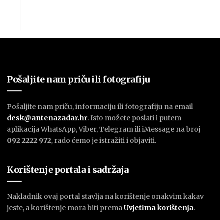
Pošaljite nam priču ili fotografiju
Pošaljite nam priču, informaciju ili fotografiju na email
desk@antenazadar.hr
. Isto možete poslati i putem
aplikacija WhatsApp, Viber, Telegram ili iMessage na broj
092 2222 972
, rado ćemo je istražiti i objaviti.
Korištenje portala i sadržaja
Nakladnik ovaj portal stavlja na korištenje onakvim kakav
jeste, a korištenje mora biti prema
U
vjetima korištenja
.