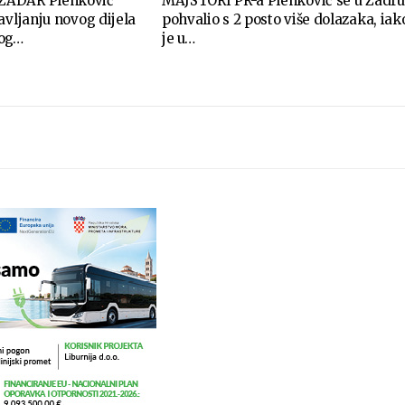
ZADAR Plenković
MAJSTORI PR-a Plenković se u Zadru
avljanju novog dijela
pohvalio s 2 posto više dolazaka, iak
kog…
je u…