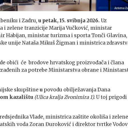
Antena Z
ibeniku i Zadru,
u petak, 15. svibnja 2026.
Uz
a i zelene tranzicije Marija Vučković, ministar
r Habijan, ministar turizma i sporta Tonči Glavina,
ske unije Nataša Mikuš Žigman i ministrica zdravstv
ade obići će brodove hrvatskog proizvođača i člana
rađenih za potrebe Ministarstva obrane i Ministars
nijske skupštine
u
povodu obilježavanja Dana
om kazalištu
(
Ulica kralja Zvonimira 1).
U toj prigodi
redsjednika Vlade, ministrica zaštite okoliša i zelen
vatskih voda Zoran Đuroković i direktor tvrtke Vodo