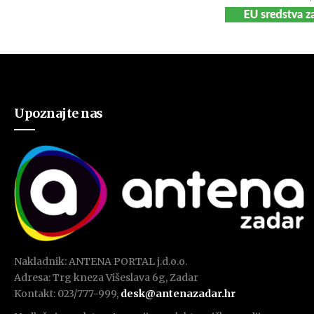
Upoznajte nas
Nakladnik: ANTENA PORTAL j.d.o.o.
Adresa: Trg kneza Višeslava 6g, Zadar
Kontakt: 023/777-999,
desk@antenazadar.hr