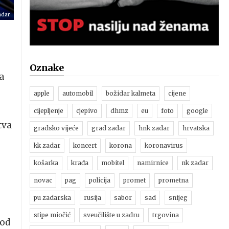
adar
Oznake
a
apple
automobil
božidar kalmeta
cijene
cijepljenje
cjepivo
dhmz
eu
foto
google
tva
gradsko vijeće
grad zadar
hnk zadar
hrvatska
kk zadar
koncert
korona
koronavirus
košarka
krađa
mobitel
namirnice
nk zadar
novac
pag
policija
promet
prometna
pu zadarska
rusija
sabor
sad
snijeg
e
stipe miočić
sveučilište u zadru
trgovina
vod