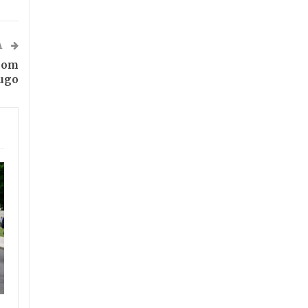
A
nom
jugo