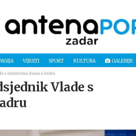
PANIJA
VIJESTI
SPORT
KULTURA
GALERIJE
e s ministrima danas u Zadru
sjednik Vlade s
Zadru