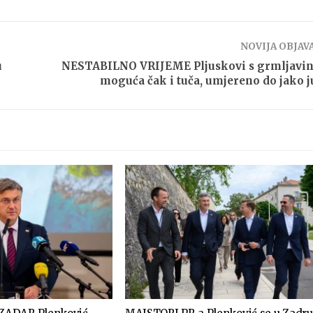
NOVIJA OBJAV
u
NESTABILNO VRIJEME Pljuskovi s grmljavi
moguća čak i tuča, umjereno do jako 