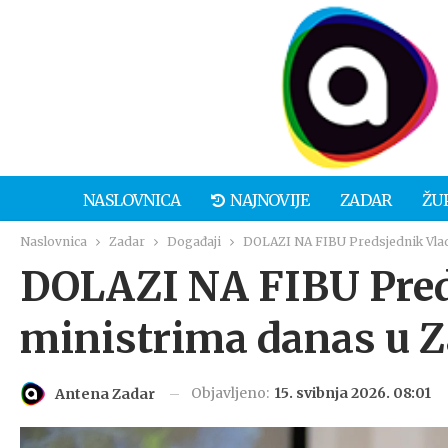
NASLOVNICA
NAJNOVIJE
ZADAR
ŽU
Naslovnica
Zadar
Događaji
DOLAZI NA FIBU Predsjednik Vlad
DOLAZI NA FIBU Pred
ministrima danas u 
Objavljeno:
15. svibnja 2026. 08:01
Antena Zadar