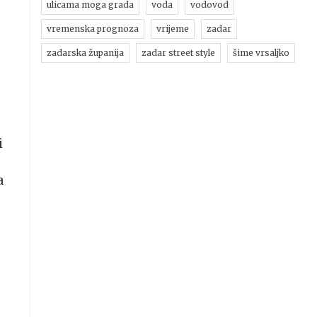
ulicama moga grada
voda
vodovod
vremenska prognoza
vrijeme
zadar
zadarska županija
zadar street style
šime vrsaljko
i
a