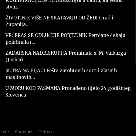
KVALIFIKACIJE SP Hrvatska igra u Zadru, ali jedna
stvar…
ŽIVOTINJE VIŠE NE SKAPAVAJU OD ŽEĐI Grad i
Županija…
VEČERAS SE ODLUČUJE POBJEDNIK Petrčane čekaju
polufinala i…
ZADARSKA NADBISKUPIJA Preminula s. M. Valburga
(Josica)…
SUTRA NA PIJACI Fešta autohtonih sorti i zlatnih
maslinovih…
U MORU KOD PAŠMANA Pronađeno tijelo 24-godišnjeg
Slovenca
style
Showbiz
Tehno