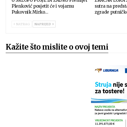
U SKLOPU POSJETA ZADRU Premijer
ZRAČNA LUKA 
Plenković posjetit će i vojarnu
sutra na predst
Pukovnik Mirko…
zgrade putnič
NATRAG
NAPRIJED
Kažite što mislite o ovoj temi