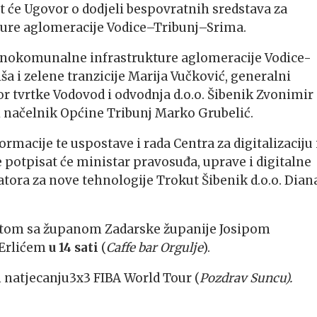
at će Ugovor o dodjeli bespovratnih sredstava za
ure aglomeracije Vodice–Tribunj–Srima.
odnokomunalne infrastrukture aglomeracije Vodice-
ša i zelene tranzicije Marija Vučković, generalni
r tvrtke Vodovod i odvodnja d.o.o. Šibenik Zvonimir
i načelnik Općine Tribunj Marko Grubelić.
macije te uspostave i rada Centra za digitalizaciju 
potpisat će ministar pravosuđa, uprave i digitalne
tora za nove tehnologije Trokut Šibenik d.o.o. Dian
etom sa županom Zadarske županije Josipom
 Erlićem
u 14 sati
(
Caffe bar Orgulje
).
 natjecanju3x3 FIBA World Tour (
Pozdrav Suncu).