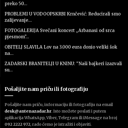
preko 50…
PROBLEMI U VODOOPSKRBI Krnčević: Reducirali smo
zalijevanje…
FOTOGALERIJA Svečani koncert „Arbanasi od srca
pjesmom”…
OBITELJ SLAVILA Lov na 3.000 eura donio veliki šok
na…
ZADARSKI BRANITELJI U KNINU: “Naši bajkeri izazvali
su…
Pošaljite nam priču ili fotografiju
Pošaljite nam priču, informaciju ili fotografiju na email
desk@antenazadar.hr
. Isto možete poslati i putem
aplikacija WhatsApp, Viber, Telegram ili iMessage na broj
092 2222 972
, rado ćemo je istražiti i objaviti.