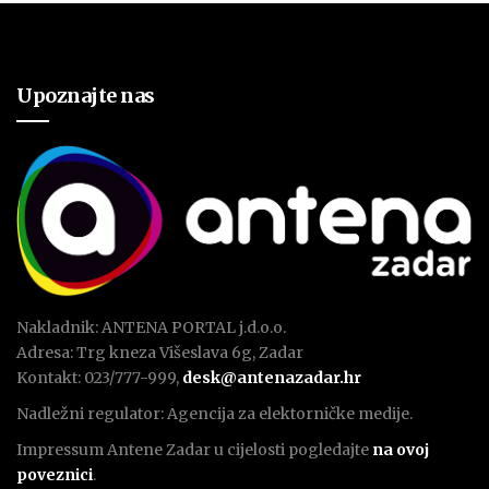
Upoznajte nas
Nakladnik: ANTENA PORTAL j.d.o.o.
Adresa: Trg kneza Višeslava 6g, Zadar
Kontakt: 023/777-999,
desk@antenazadar.hr
Nadležni regulator: Agencija za elektorničke medije.
Impressum Antene Zadar u cijelosti pogledajte
na ovoj
poveznici
.