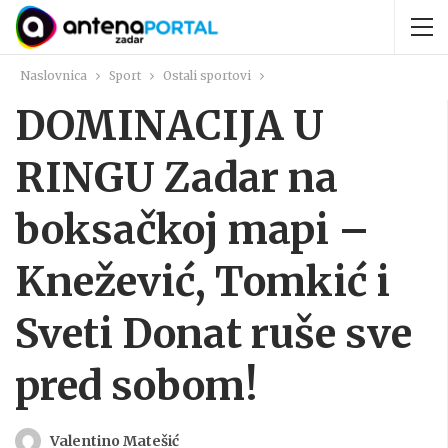
Naslovnica
Sport
Ostali sportovi
DOMINACIJA U
RINGU Zadar na
boksačkoj mapi –
Knežević, Tomkić i
Sveti Donat ruše sve
pred sobom!
Valentino Matešić