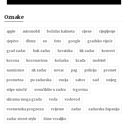
Oznake
apple
automobil
božidar kalmeta
cijene
cijepljenje
cjepivo
dhmz
eu
foto
google
gradsko vijeće
grad zadar
hnk zadar
hrvatska
kk zadar
koncert
korona
koronavirus
košarka
krađa
mobitel
namirnice
nk zadar
novac
pag
policija
promet
prometna
pu zadarska
rusija
sabor
sad
snijeg
stipe miočić
sveučilište u zadru
trgovina
ulicama moga grada
voda
vodovod
vremenska prognoza
vrijeme
zadar
zadarska županija
zadar street style
šime vrsaljko