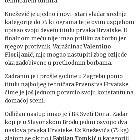
tehničarem turnira.
Knežević je ujedno i novi-stari vladar srednje
kategorije do 75 kilograma te je ovim uspjehom
upisao svoju devetu titulu prvaka Hrvatske. U
finalnom meču nije imao priliku za borbu jer
njegov protivnik, Varaždinac
Valentino
Florijanić
, nije mogao nastupiti zbog ozljede
oka zadobivene u prethodnim borbama.
Zadranin je i prošle godine u Zagrebu ponio
titulu najboljeg tehničara Prvenstva Hrvatske,
čime je još jednom potvrdio svoju konstantu na
domaćoj sceni.
Odličan nastup imao je i BK Sveti Donat Zadar
koji je u Slavonskom Brodu jedini osvojio dva
naslova prvaka Hrvatske. Uz Kneževića (75 kg),
zlatom se okitio i
Fabijan Tomkić
u kategoriji