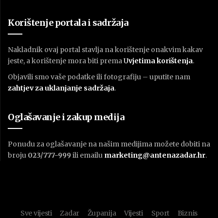
Korištenje portala i sadržaja
Nakladnik ovaj portal stavlja na korištenje onakvim kakav
jeste, a korištenje mora biti prema
U
vjetima korištenja
.
Objavili smo vaše podatke ili fotografiju – uputite nam
zahtjev za uklanjanje sadržaja
.
Oglašavanje i zakup medija
Ponudu za oglašavanje na našim medijima možete dobiti na
broju
023/777-999
ili emailu
marketing@antenazadar.hr
.
Sve vijesti
Zadar
Županija
Vijesti
Sport
Biznis