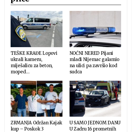
TEŠKE KRAĐE Lopovi
NOĆNI NERED Pijani
ukrali kameru,
mladi Nijemac galamio
miješalicu za beton,
na ulici pa završio kod
moped…
sudca
ZRMANJA Održan Kajak
U SAMO JEDNOM DANU
kup – Poskok 3
U Zadru 16 prometnih