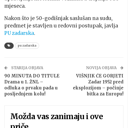
mjeseca.
Nakon što je 50-godišnjak saslušan na sudu,
predmet je stavljen u redovni postupak, javlja
PU zadarska
.
pu zadarska
STARIJA OBJAVA
NOVIJA OBJAVA
90 MINUTA DO TITULE
VIŠNJIK ĆE GORJETI
Drama u 1. ŽNL –
Zadar 1952 pred
odluka o prvaku pada u
eksplozijom – počinje
posljednjem kolu!
bitka za Europu!
Možda vas zanimaju i ove
priče