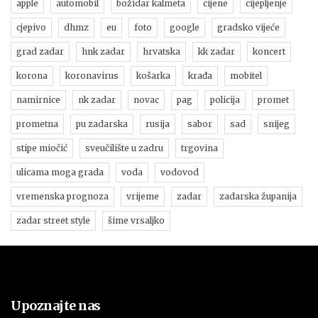
apple
automobil
božidar kalmeta
cijene
cijepljenje
cjepivo
dhmz
eu
foto
google
gradsko vijeće
grad zadar
hnk zadar
hrvatska
kk zadar
koncert
korona
koronavirus
košarka
krađa
mobitel
namirnice
nk zadar
novac
pag
policija
promet
prometna
pu zadarska
rusija
sabor
sad
snijeg
stipe miočić
sveučilište u zadru
trgovina
ulicama moga grada
voda
vodovod
vremenska prognoza
vrijeme
zadar
zadarska županija
zadar street style
šime vrsaljko
Upoznajte nas