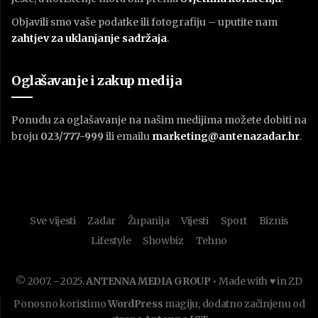
Objavili smo vaše podatke ili fotografiju – uputite nam
zahtjev za uklanjanje sadržaja
.
Oglašavanje i zakup medija
Ponudu za oglašavanje na našim medijima možete dobiti na
broju
023/777-999
ili emailu
marketing@antenazadar.hr
.
Sve vijesti
Zadar
Županija
Vijesti
Sport
Biznis
Lifestyle
Showbiz
Tehno
© 2007. - 2025.
ANTENNA MEDIA GROUP
• Made with ♥ in ZD
Ponosno koristimo
WordPress
magiju, dodatno začinjenu od