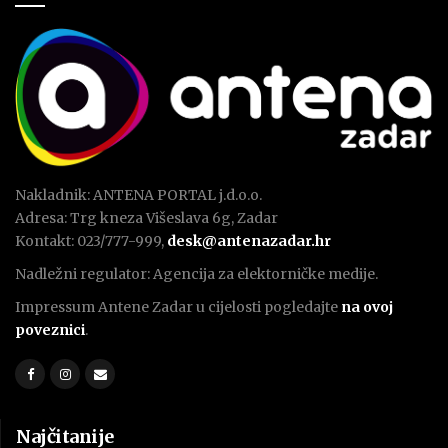
Nakladnik: ANTENA PORTAL j.d.o.o.
Adresa: Trg kneza Višeslava 6g, Zadar
Kontakt: 023/777-999,
desk@antenazadar.hr
Nadležni regulator: Agencija za elektorničke medije.
Impressum Antene Zadar u cijelosti pogledajte
na ovoj
poveznici
.
Najčitanije