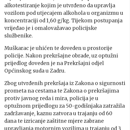
alkotestiranje kojim je utvrđeno da upravlja
vozilom pod utjecajem alkohola u organizmu u
koncentraciji od 1,60 g/kg. Tijekom postupanja
vrijeđao je i omalovažavao policijske
službenike.
Muškarac je uhićen te doveden u prostorije
policije. Nakon prekršajne obrade, uz optužni
prijedlog doveden je na Prekršajni odjel
Općinskog suda u Zadru.
Zbog utvrđenih prekršaja iz Zakona o sigurnosti
prometa na cestama te Zakona o prekršajima
protiv javnog reda i mira, policija je u
optužnom prijedlogu za 50-godišnjaka zatražila
zadržavanje, kaznu zatvora u trajanju od 60
dana te izricanje zaštitne mjere zabrane
upravljanja motornim vozilima u trajanju od 3