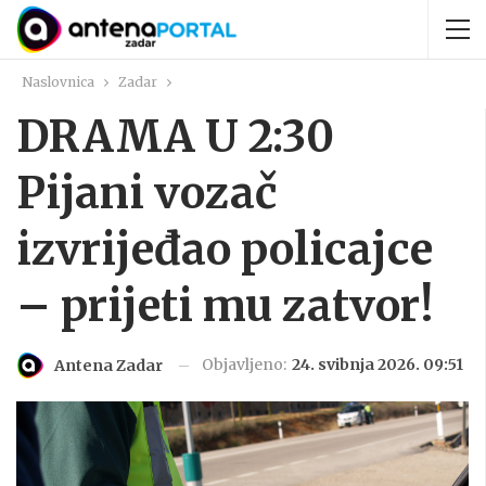
Naslovnica
Zadar
DRAMA U 2:30
Pijani vozač
izvrijeđao policajce
– prijeti mu zatvor!
Objavljeno:
24. svibnja 2026. 09:51
Antena Zadar