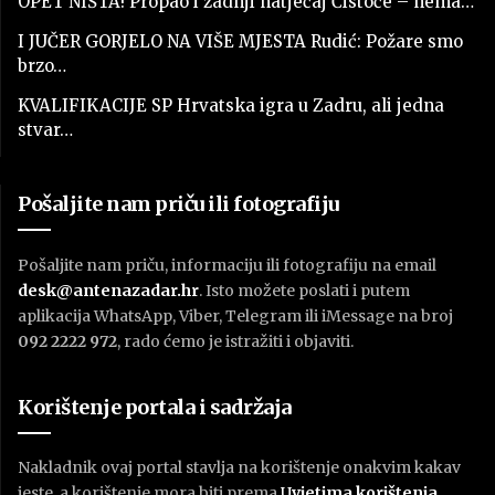
OPET NIŠTA! Propao i zadnji natječaj Čistoće – nema…
I JUČER GORJELO NA VIŠE MJESTA Rudić: Požare smo
brzo…
KVALIFIKACIJE SP Hrvatska igra u Zadru, ali jedna
stvar…
Pošaljite nam priču ili fotografiju
Pošaljite nam priču, informaciju ili fotografiju na email
desk@antenazadar.hr
. Isto možete poslati i putem
aplikacija WhatsApp, Viber, Telegram ili iMessage na broj
092 2222 972
, rado ćemo je istražiti i objaviti.
Korištenje portala i sadržaja
Nakladnik ovaj portal stavlja na korištenje onakvim kakav
jeste, a korištenje mora biti prema
U
vjetima korištenja
.