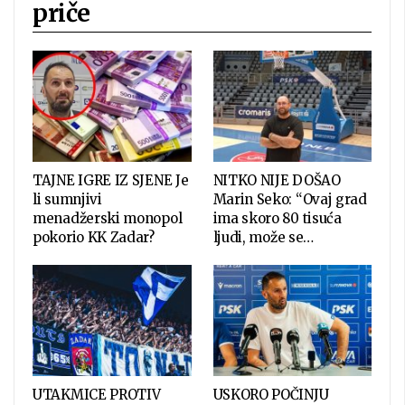
priče
TAJNE IGRE IZ SJENE Je
NITKO NIJE DOŠAO
li sumnjivi
Marin Seko: “Ovaj grad
menadžerski monopol
ima skoro 80 tisuća
pokorio KK Zadar?
ljudi, može se…
UTAKMICE PROTIV
USKORO POČINJU