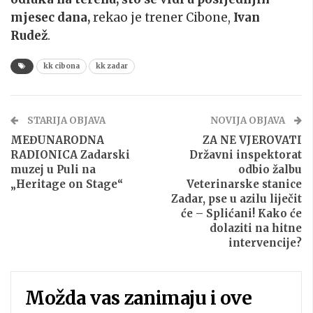
mjesec dana,
rekao je trener Cibone,
Ivan
Rudež
.
kk cibona
kk zadar
STARIJA OBJAVA
NOVIJA OBJAVA
MEĐUNARODNA
ZA NE VJEROVATI
RADIONICA Zadarski
Državni inspektorat
muzej u Puli na
odbio žalbu
„Heritage on Stage“
Veterinarske stanice
Zadar, pse u azilu liječit
će – Splićani! Kako će
dolaziti na hitne
intervencije?
Možda vas zanimaju i ove