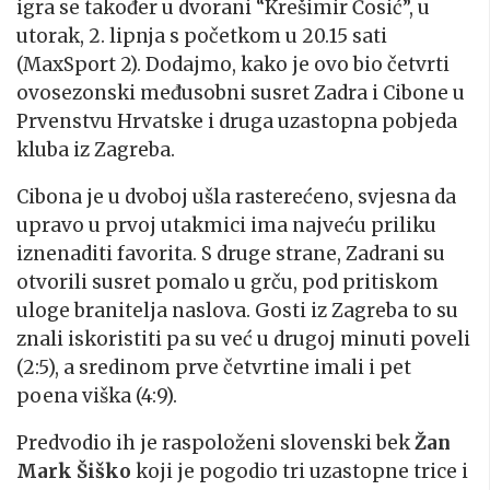
igra se također u dvorani “Krešimir Ćosić”, u
utorak, 2. lipnja s početkom u 20.15 sati
(MaxSport 2). Dodajmo, kako je ovo bio četvrti
ovosezonski međusobni susret Zadra i Cibone u
Prvenstvu Hrvatske i druga uzastopna pobjeda
kluba iz Zagreba.
Cibona je u dvoboj ušla rasterećeno, svjesna da
upravo u prvoj utakmici ima najveću priliku
iznenaditi favorita. S druge strane, Zadrani su
otvorili susret pomalo u grču, pod pritiskom
uloge branitelja naslova. Gosti iz Zagreba to su
znali iskoristiti pa su već u drugoj minuti poveli
(2:5), a sredinom prve četvrtine imali i pet
poena viška (4:9).
Predvodio ih je raspoloženi slovenski bek
Žan
Mark Šiško
koji je pogodio tri uzastopne trice i