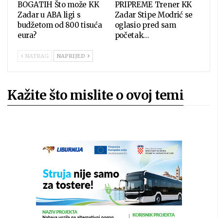
BOGATIH Što može KK
PRIPREME Trener KK
Zadar u ABA ligi s
Zadar Stipe Modrić se
budžetom od 800 tisuća
oglasio pred sam
eura?
početak…
NATRAG
NAPRIJED
Kažite što mislite o ovoj temi