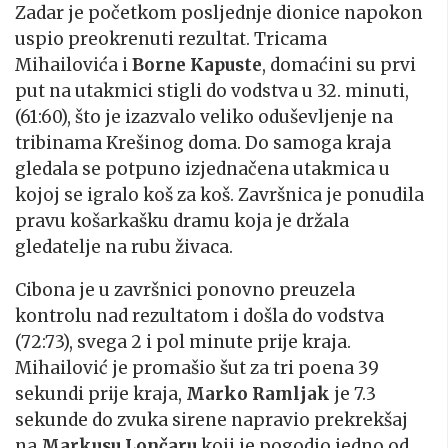
Zadar je početkom posljednje dionice napokon
uspio preokrenuti rezultat. Tricama
Mihailovića i
Borne Kapuste
, domaćini su prvi
put na utakmici stigli do vodstva u 32. minuti,
(61:60), što je izazvalo veliko oduševljenje na
tribinama Krešinog doma. Do samoga kraja
gledala se potpuno izjednačena utakmica u
kojoj se igralo koš za koš. Završnica je ponudila
pravu košarkašku dramu koja je držala
gledatelje na rubu živaca.
Cibona je u završnici ponovno preuzela
kontrolu nad rezultatom i došla do vodstva
(72:73), svega 2 i pol minute prije kraja.
Mihailović je promašio šut za tri poena 39
sekundi prije kraja,
Marko Ramljak
je 7.3
sekunde do zvuka sirene napravio prekrekšaj
na
Markusu Lončaru
koji je pogodio jedno od