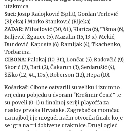
utakmica.
Suci:
Josip Radojković (Split), Gordan Terlević
(Rijeka) i Marko Stanković (Rijeka).
ZADAR:
Mihailović (30, 6t.), Klarica (6), Tišma (6),
Buljević, Žganec (5), Mazalin (15, 13 s.), Mekić,
Dundović, Kapusta (6), Ramljak (4), Tkachenko,
Torbarina.
CIBONA:
Palokaj (10, 3t.), Lončar (5), Radovčić (9),
Skorić (7), Bart (2), Čakarun (3), Serdarušić (4),
Šiško (12, 4t., 10s.), Roberson (12), Hepa (10).
Košarkaši Cibone ostvarili su veliku i iznimno
vrijednu pobjedu u dvorani “Krešimir Ćosić” te
su poveli (0-1) u finalnoj seriji playoffa za
naslov prvaka Hrvatske. Zagrebačka momčad
na najbolji je mogući način otvorila finale koje
se igra na tri dobivene utakmice. Drugi ogled