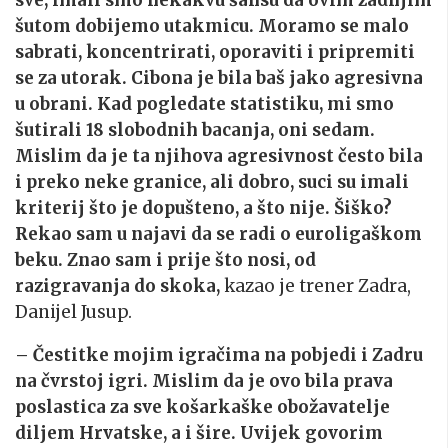
sve, imali smo nekakvu šansu da ovim zadnjim
šutom dobijemo utakmicu. Moramo se malo
sabrati, koncentrirati, oporaviti i pripremiti
se za utorak. Cibona je bila baš jako agresivna
u obrani. Kad pogledate statistiku, mi smo
šutirali 18 slobodnih bacanja, oni sedam.
Mislim da je ta njihova agresivnost često bila
i preko neke granice, ali dobro, suci su imali
kriterij što je dopušteno, a što nije. Šiško?
Rekao sam u najavi da se radi o euroligaškom
beku. Znao sam i prije što nosi, od
razigravanja do skoka,
kazao je trener Zadra,
Danijel Jusup.
– Čestitke mojim igračima na pobjedi i Zadru
na čvrstoj igri. Mislim da je ovo bila prava
poslastica za sve košarkaške obožavatelje
diljem Hrvatske, a i šire. Uvijek govorim