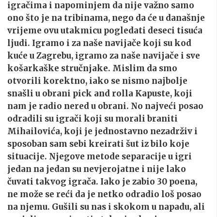
igračima i napominjem da nije važno samo
ono što je na tribinama, nego da će u današnje
vrijeme ovu utakmicu pogledati deseci tisuća
ljudi. Igramo i za naše navijače koji su kod
kuće u Zagrebu, igramo za naše navijače i sve
košarkaške stručnjake. Mislim da smo
otvorili korektno, iako se nismo najbolje
snašli u obrani pick and rolla Kapuste, koji
nam je radio nered u obrani. No najveći posao
odradili su igrači koji su morali braniti
Mihailovića, koji je jednostavno nezadrživ i
sposoban sam sebi kreirati šut iz bilo koje
situacije. Njegove metode separacije u igri
jedan na jedan su nevjerojatne i nije lako
čuvati takvog igrača. Iako je zabio 30 poena,
ne može se reći da je netko odradio loš posao
na njemu. Gušili su nas i skokom u napadu, ali