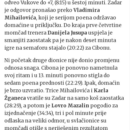
odveo Vukove do +7, (8:15) u šestoj minuti. Zadar
je odgovor pronašao preko
Vladimira
Mihailovića
, koji je serijom poena održavao
domaćine u priključku. Do kraja prve četvrtine
momčad trenera
Danijela Jusupa
uspjela je
smanjiti zaostatak pa je nakon deset minuta
igre na semaforu stajalo (20:22) za Cibonu.
Ni početak druge dionice nije donio promjenu
odnosa snaga. Cibona je ponovno nametnula
svoj ritam i u 13. minuti ponovno stigla do
sedam poena prednosti (22:29). Ipak, domaćin
je brzo uzvratio. Trice Mihailovića i
Karla
Žganeca
vratile su Zadar na samo koš zaostatka
(28:29), a potom je
Lovro Mazalin
pogodio za
izjednačenje (34:34), tri i pol minute prije
odlaska na veliki odmor, u svlačionice su
momčadi otišle s neriješenim rezultatom