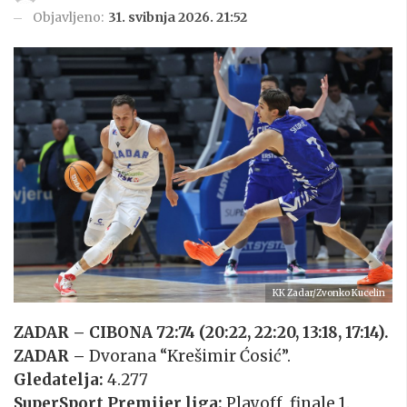
Objavljeno:
31. svibnja 2026. 21:52
KK Zadar/Zvonko Kucelin
ZADAR – CIBONA 72:74 (20:22, 22:20, 13:18, 17:14).
ZADAR –
Dvorana “Krešimir Ćosić”.
Gledatelja:
4.277
SuperSport Premijer liga:
Playoff, finale 1.