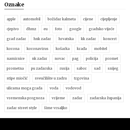
Oznake
apple
automobil
božidar kalmeta
cijene
cijepljenje
cjepivo
dhmz
eu
foto
google
gradsko vijeće
grad zadar
hnk zadar
hrvatska
kk zadar
koncert
korona
koronavirus
košarka
krađa
mobitel
namirnice
nk zadar
novac
pag
policija
promet
prometna
pu zadarska
rusija
sabor
sad
snijeg
stipe miočić
sveučilište u zadru
trgovina
ulicama moga grada
voda
vodovod
vremenska prognoza
vrijeme
zadar
zadarska županija
zadar street style
šime vrsaljko