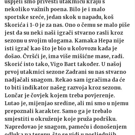
uspjeli smo privesti utakmicu kraju s
nekoliko važnih poena. Bilo je i malo
sportske sreće, jedan skok u napadu, koš
Skorića i 1-0 je za nas. Ono o čemu se malo piše
jest da su neki naši igrači stvarno rasli kroz
sezonu u svojim ulogama. Kamaka Hepa nije
isti igrač kao što je bio u kolovozu kada je
došao. Čvršći je, ima više mišićne mase, radi.
Skorić isto tako, Vigo Bart također. U našoj
prvoj utakmici sezone Zadrani su nas stvarno
nadjačali snagom. Rekao sam igračima da će
to biti indikator našeg razvoja kroz sezonu.
Lončar je čovjek kojem treba povjerenje.
Lutao je, mijenjao sredine, ali mi smo u njemu
prepoznali karakter. Samo ga je trebalo
smjestiti u okruženje koje pruža podršku.
Napredovao je snagom, pameću i donošenjem
odluka na terenu, što se vidi u posljednjih