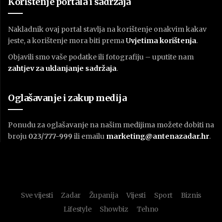
Korištenje portala i sadržaja
Nakladnik ovaj portal stavlja na korištenje onakvim kakav
jeste, a korištenje mora biti prema
U
vjetima korištenja
.
Objavili smo vaše podatke ili fotografiju – uputite nam
zahtjev za uklanjanje sadržaja
.
Oglašavanje i zakup medija
Ponudu za oglašavanje na našim medijima možete dobiti na
broju
023/777-999
ili emailu
marketing@antenazadar.hr
.
Sve vijesti
Zadar
Županija
Vijesti
Sport
Biznis
Lifestyle
Showbiz
Tehno