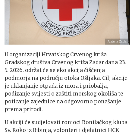
Antena Zadar
U organizaciji Hrvatskog Crvenog križa
Gradskog društva Crvenog križa Zadar dana
23.
5. 2026.
održat će se eko akcija čišćenja
podmorja na području otoka Ošljaka. Cilj akcije
je uklanjanje otpada iz mora i priobalja,
podizanje svijesti o zaštiti morskog okoliša te
poticanje zajednice na odgovorno ponašanje
prema prirodi.
U akciji će sudjelovati ronioci Ronilačkog kluba
Sv. Roko iz Bibinja, volonteri i djelatnici HCK