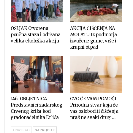
OŠLJAK Otvorena
AKCIJA ČIŠĆENJA NA
poučna staza i održana
MOLATU Iz podmorja
velika ekološka akcija
izvučene gume, vrše i
krupni otpad
146. OBLJETNICA
OVO ĆE VAM POMOĆI
Predstavnici zadarskog
Prirodna stvar koja će
Crvenog križa kod
vas osloboditi čišćenja
gradonačelnika Erlića
prašine svaki drugi…
NATRAG
NAPRIJED