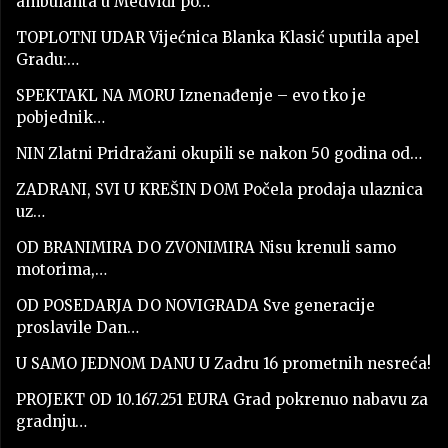
ambulanta u Medviđi po…
TOPLOTNI UDAR Vijećnica Blanka Klasić uputila apel
Gradu:…
SPEKTAKL NA MORU Iznenađenje – evo tko je
pobjednik…
NIN Zlatni Pridražani okupili se nakon 50 godina od…
ZADRANI, SVI U KREŠIN DOM Počela prodaja ulaznica
uz…
OD BRANIMIRA DO ZVONIMIRA Nisu krenuli samo
motorima,…
OD POSEDARJA DO NOVIGRADA Sve generacije
proslavile Dan…
U SAMO JEDNOM DANU U Zadru 16 prometnih nesreća!
PROJEKT OD 10.167.251 EURA Grad pokrenuo nabavu za
gradnju…