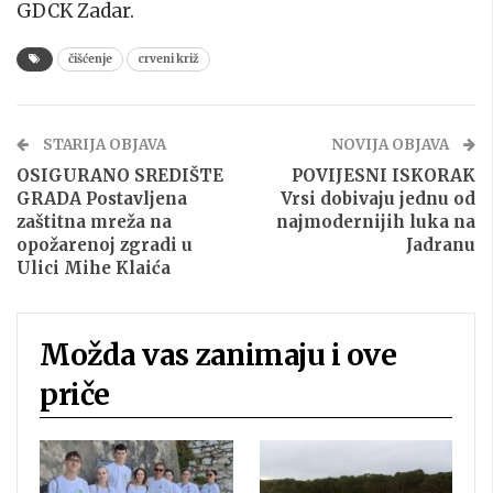
GDCK Zadar.
čišćenje
crveni križ
STARIJA OBJAVA
NOVIJA OBJAVA
OSIGURANO SREDIŠTE
POVIJESNI ISKORAK
GRADA Postavljena
Vrsi dobivaju jednu od
zaštitna mreža na
najmodernijih luka na
opožarenoj zgradi u
Jadranu
Ulici Mihe Klaića
Možda vas zanimaju i ove
priče