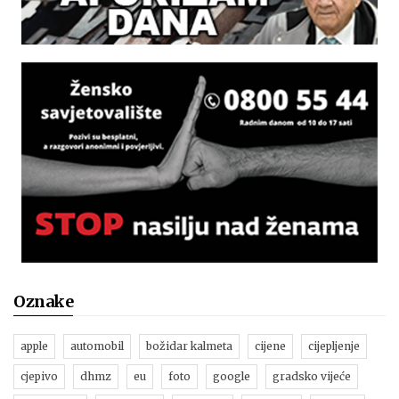
Oznake
apple
automobil
božidar kalmeta
cijene
cijepljenje
cjepivo
dhmz
eu
foto
google
gradsko vijeće