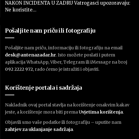
NAKON INCIDENTA U ZADRU Vatrogasci upozoravaju:
Ne koristite…
Pošaljite nam priču ili fotografiju
Pošaljite nam priču, informaciju ili fotografiju na email
desk@antenazadar.hr
. Isto možete poslati i putem
aplikacija WhatsApp, Viber, Telegram ili iMessage na broj
092 2222 972
, rado ćemo je istražiti i objaviti.
Korištenje portala i sadržaja
Nakladnik ovaj portal stavlja na korištenje onakvim kakav
jeste, a korištenje mora biti prema
U
vjetima korištenja
.
Objavili smo vaše podatke ili fotografiju – uputite nam
zahtjev za uklanjanje sadržaja
.