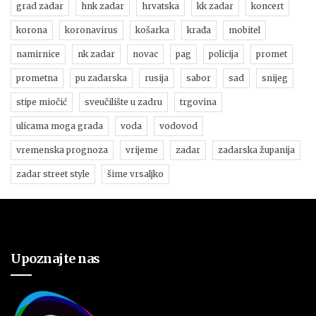
grad zadar
hnk zadar
hrvatska
kk zadar
koncert
korona
koronavirus
košarka
krađa
mobitel
namirnice
nk zadar
novac
pag
policija
promet
prometna
pu zadarska
rusija
sabor
sad
snijeg
stipe miočić
sveučilište u zadru
trgovina
ulicama moga grada
voda
vodovod
vremenska prognoza
vrijeme
zadar
zadarska županija
zadar street style
šime vrsaljko
Upoznajte nas