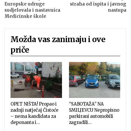
Europske udruge
straha od ispita i javnog
sudjelovala i nastavnica
nastupa
Medicinske škole
Možda vas zanimaju i ove
priče
OPET NIŠTA! Propao i
“SABOTAŽA” NA
zadnji natječaj Čistoće
SMILJEVCU Nepropisno
– nema kandidata za
parkirani automobili
deponanta i…
zagradili…