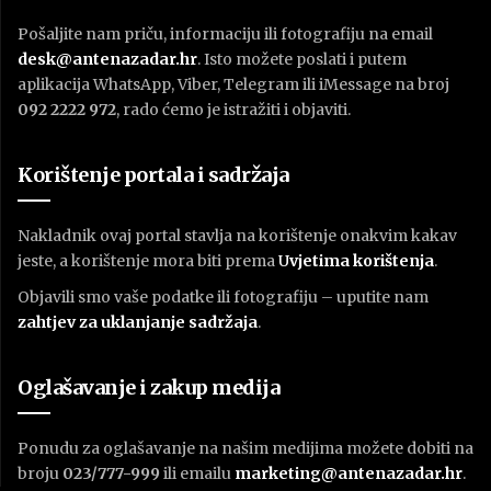
Pošaljite nam priču, informaciju ili fotografiju na email
desk@antenazadar.hr
. Isto možete poslati i putem
aplikacija WhatsApp, Viber, Telegram ili iMessage na broj
092 2222 972
, rado ćemo je istražiti i objaviti.
Korištenje portala i sadržaja
Nakladnik ovaj portal stavlja na korištenje onakvim kakav
jeste, a korištenje mora biti prema
U
vjetima korištenja
.
Objavili smo vaše podatke ili fotografiju – uputite nam
zahtjev za uklanjanje sadržaja
.
Oglašavanje i zakup medija
Ponudu za oglašavanje na našim medijima možete dobiti na
broju
023/777-999
ili emailu
marketing@antenazadar.hr
.