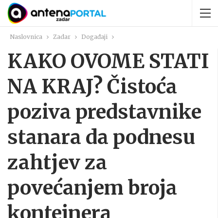
Naslovnica
Zadar
Događaji
KAKO OVOME STATI
NA KRAJ? Čistoća
poziva predstavnike
stanara da podnesu
zahtjev za
povećanjem broja
kontejnera