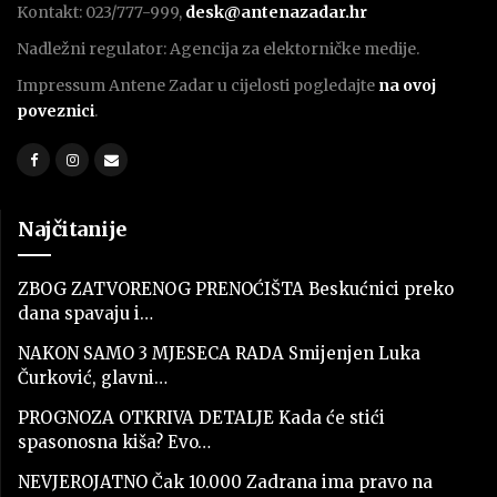
Kontakt: 023/777-999,
desk@antenazadar.hr
Nadležni regulator: Agencija za elektorničke medije.
Impressum Antene Zadar u cijelosti pogledajte
na ovoj
poveznici
.
Najčitanije
ZBOG ZATVORENOG PRENOĆIŠTA Beskućnici preko
dana spavaju i…
NAKON SAMO 3 MJESECA RADA Smijenjen Luka
Čurković, glavni…
PROGNOZA OTKRIVA DETALJE Kada će stići
spasonosna kiša? Evo…
NEVJEROJATNO Čak 10.000 Zadrana ima pravo na