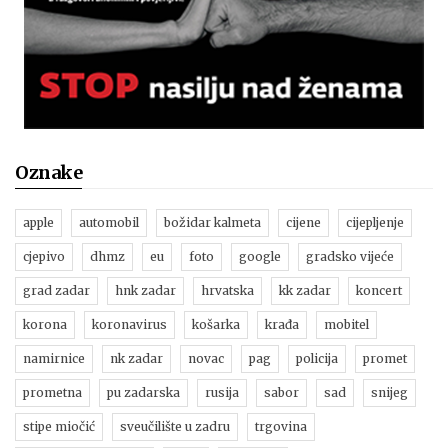
Oznake
apple
automobil
božidar kalmeta
cijene
cijepljenje
cjepivo
dhmz
eu
foto
google
gradsko vijeće
grad zadar
hnk zadar
hrvatska
kk zadar
koncert
korona
koronavirus
košarka
krađa
mobitel
namirnice
nk zadar
novac
pag
policija
promet
prometna
pu zadarska
rusija
sabor
sad
snijeg
stipe miočić
sveučilište u zadru
trgovina