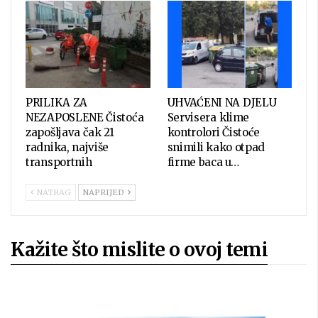
PRILIKA ZA
UHVAĆENI NA DJELU
NEZAPOSLENE Čistoća
Servisera klime
zapošljava čak 21
kontrolori Čistoće
radnika, najviše
snimili kako otpad
transportnih
firme baca u…
NATRAG
NAPRIJED
Kažite što mislite o ovoj temi