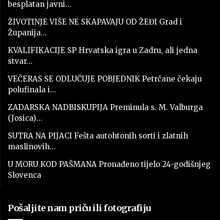
besplatan javni…
ŽIVOTINJE VIŠE NE SKAPAVAJU OD ŽEĐI Grad i
Županija…
KVALIFIKACIJE SP Hrvatska igra u Zadru, ali jedna
stvar…
VEČERAS SE ODLUČUJE POBJEDNIK Petrčane čekaju
polufinala i…
ZADARSKA NADBISKUPIJA Preminula s. M. Valburga
(Josica)…
SUTRA NA PIJACI Fešta autohtonih sorti i zlatnih
maslinovih…
U MORU KOD PAŠMANA Pronađeno tijelo 24-godišnjeg
Slovenca
Pošaljite nam priču ili fotografiju