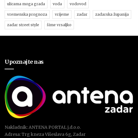
ulicama moga grada
voda
vodovod
vremenska prognoza
vrijeme
zadar
zadarska županija
zadar street style
šime vrsaljko
Upoznajte nas
Nakladnik: ANTENA PORTAL j.d.o.o.
Adresa: Trg kneza Višeslava 6g, Zadar