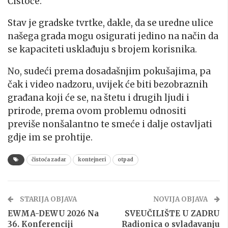
Čistoće.
Stav je gradske tvrtke, dakle, da se uredne ulice
našega grada mogu osigurati jedino na način da
se kapaciteti usklađuju s brojem korisnika.
No, sudeći prema dosadašnjim pokušajima, pa
čak i video nadzoru, uvijek će biti bezobraznih
građana koji će se, na štetu i drugih ljudi i
prirode, prema ovom problemu odnositi
previše nonšalantno te smeće i dalje ostavljati
gdje im se prohtije.
čistoća zadar
kontejneri
otpad
STARIJA OBJAVA
NOVIJA OBJAVA
EWMA-DEWU 2026 Na
SVEUČILIŠTE U ZADRU
36. Konferenciji
Radionica o svladavanju