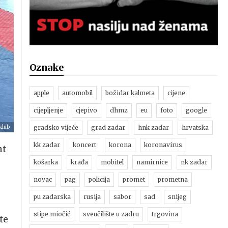
Oznake
apple
automobil
božidar kalmeta
cijene
cijepljenje
cjepivo
dhmz
eu
foto
google
klub
gradsko vijeće
grad zadar
hnk zadar
hrvatska
kk zadar
koncert
korona
koronavirus
nt
košarka
krađa
mobitel
namirnice
nk zadar
novac
pag
policija
promet
prometna
pu zadarska
rusija
sabor
sad
snijeg
stipe miočić
sveučilište u zadru
trgovina
te