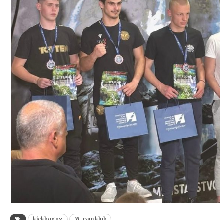
kickboxing
M-team klub