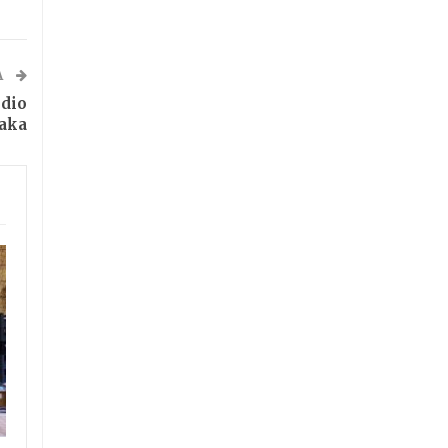
A
 dio
jaka