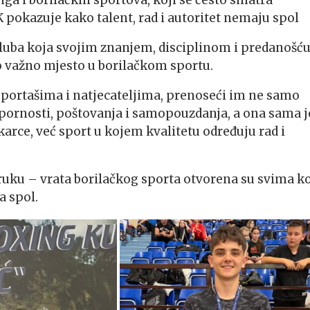
ga i borilačkih sportova, koji se često smatra
okazuje kako talent, rad i autoritet nemaju spol
a kluba koja svojim znanjem, disciplinom i predanošć
ko važno mjesto u borilačkom sportu.
sportašima i natjecateljima, prenoseći im ne samo
 upornosti, poštovanja i samopouzdanja, a ona sama j
arce, već sport u kojem kvalitetu određuju rad i
ruku – vrata borilačkog sporta otvorena su svima ko
a spol.