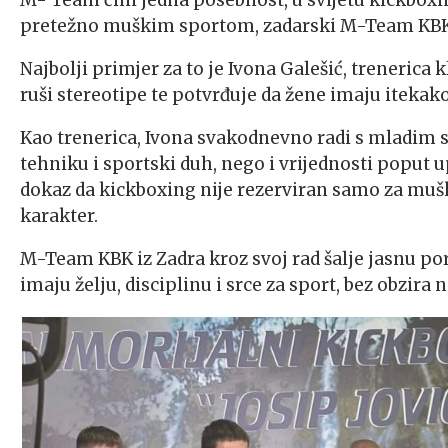
M- Team čini jedna posebnost, u svijetu kickboxin
pretežno muškim sportom, zadarski M-Team KBK p
Najbolji primjer za to je Ivona Galešić, treneric
ruši stereotipe te potvrđuje da žene imaju iteka
Kao trenerica, Ivona svakodnevno radi s mladim 
tehniku i sportski duh, nego i vrijednosti poput
dokaz da kickboxing nije rezerviran samo za mušk
karakter.
M-Team KBK iz Zadra kroz svoj rad šalje jasnu po
imaju želju, disciplinu i srce za sport, bez obzira n