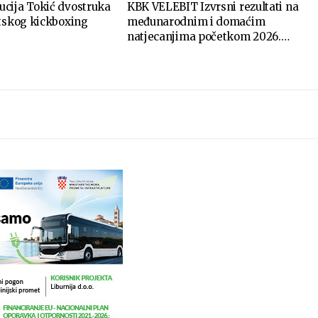
cija Tokić dvostruka
KBK VELEBIT Izvrsni rezultati na
etskog kickboxing
međunarodnim i domaćim
natjecanjima početkom 2026.…