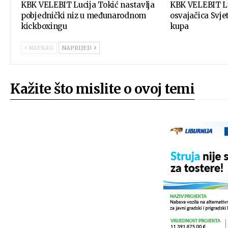
KBK VELEBIT Lucija Tokić nastavlja
KBK VELEBIT Lu
pobjednički niz u međunarodnom
osvajačica Svj
kickboxingu
kupa
NATRAG
NAPRIJED
Kažite što mislite o ovoj temi