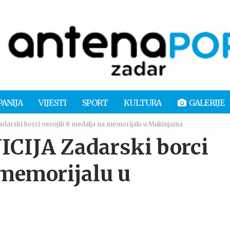
PANIJA
VIJESTI
SPORT
KULTURA
GALERIJE
rski borci osvojili 8 medalja na memorijalu u Mukinjama
IJA Zadarski borci
 memorijalu u