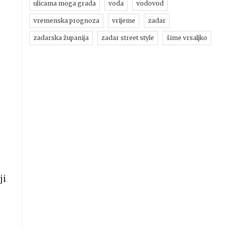
ulicama moga grada
voda
vodovod
vremenska prognoza
vrijeme
zadar
zadarska županija
zadar street style
šime vrsaljko
ji