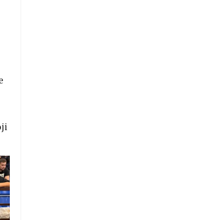
u
e
ji