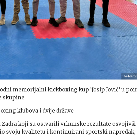
M-team 
odni memorijalni kickboxing kup ‘Josip Jović’ u poi
ne skupine
boxing klubova i dvije države
Zadra koji su ostvarili vrhunske rezultate osvojivši
o svoju kvalitetu i kontinuirani sportski napredak, 