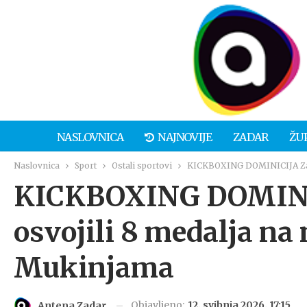
NASLOVNICA
NAJNOVIJE
ZADAR
ŽU
Naslovnica
Sport
Ostali sportovi
KICKBOXING DOMINICIJA Zada
KICKBOXING DOMINIC
osvojili 8 medalja na
Mukinjama
Objavljeno:
12. svibnja 2026. 17:15
Antena Zadar