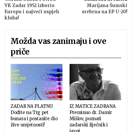
VK Zadar 1952 izborio
Marijana Šumski
Europu i najveći uspjeh
srebrna na EP U-20!
kluba!
Možda vas zanimaju i ove
priče
ZADAR NA PLATNU
IZ MATICE ZADRANA
Dođite na Trg pet
Preminuo dr. Damir
bunara i postanite dio
Mišlov, poznati
žive umjetnosti!
zadarski liječnik i
javni…