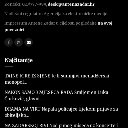
Kontakt: 023/777-999,
desk@antenazadar.hr
Nadležni regulator: Agencija za elektorničke medije.
Impressum Antene Zadar u cijelosti pogledajte
na ovoj
poveznici
.
Najčitanije
TAJNE IGRE IZ SJENE Je li sumnjivi menadžerski
monopol…
NAKON SAMO 3 MJESECA RADA Smijenjen Luka
Čurković, glavni…
DRAMA NA VIRU Napala policajce tijekom prijave za
obiteljsko…
NA ZADARSKOJ RIVI Noć punog miseca uz koncerte i