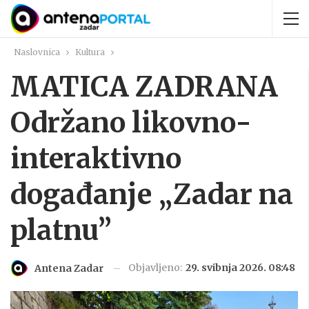
Naslovnica
Kultura
MATICA ZADRANA
Održano likovno-
interaktivno
događanje „Zadar na
platnu”
Objavljeno:
29. svibnja 2026. 08:48
Antena Zadar