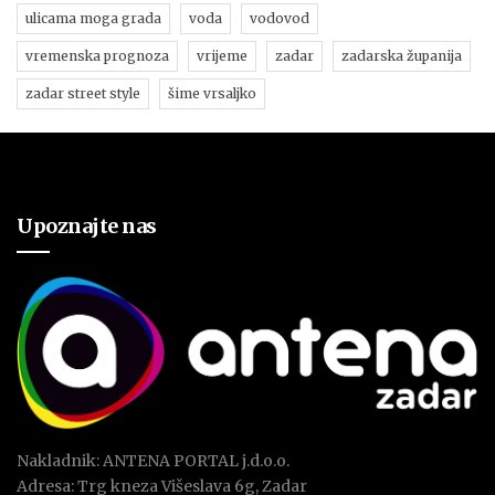
ulicama moga grada
voda
vodovod
vremenska prognoza
vrijeme
zadar
zadarska županija
zadar street style
šime vrsaljko
Upoznajte nas
Nakladnik: ANTENA PORTAL j.d.o.o.
Adresa: Trg kneza Višeslava 6g, Zadar