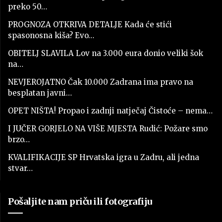
preko 50…
PROGNOZA OTKRIVA DETALJE Kada će stići
spasonosna kiša? Evo…
OBITELJ SLAVILA Lov na 3.000 eura donio veliki šok
na…
NEVJEROJATNO Čak 10.000 Zadrana ima pravo na
besplatan javni…
OPET NIŠTA! Propao i zadnji natječaj Čistoće – nema…
I JUČER GORJELO NA VIŠE MJESTA Rudić: Požare smo
brzo…
KVALIFIKACIJE SP Hrvatska igra u Zadru, ali jedna
stvar…
Pošaljite nam priču ili fotografiju