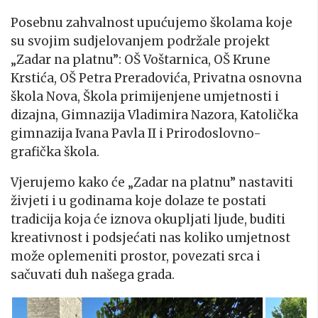
Posebnu zahvalnost upućujemo školama koje
su svojim sudjelovanjem podržale projekt
„Zadar na platnu”: OŠ Voštarnica, OŠ Krune
Krstića, OŠ Petra Preradovića, Privatna osnovna
škola Nova, Škola primijenjene umjetnosti i
dizajna, Gimnazija Vladimira Nazora, Katolička
gimnazija Ivana Pavla II i Prirodoslovno-
grafička škola.
Vjerujemo kako će „Zadar na platnu” nastaviti
živjeti i u godinama koje dolaze te postati
tradicija koja će iznova okupljati ljude, buditi
kreativnost i podsjećati nas koliko umjetnost
može oplemeniti prostor, povezati srca i
sačuvati duh našega grada.