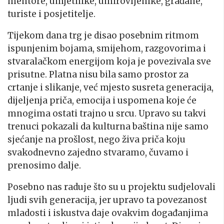
mentore, umjetnike, umirovljenike, građane,
turiste i posjetitelje.
Tijekom dana trg je disao posebnim ritmom
ispunjenim bojama, smijehom, razgovorima i
stvaralačkom energijom koja je povezivala sve
prisutne. Platna nisu bila samo prostor za
crtanje i slikanje, već mjesto susreta generacija,
dijeljenja priča, emocija i uspomena koje će
mnogima ostati trajno u srcu. Upravo su takvi
trenuci pokazali da kulturna baština nije samo
sjećanje na prošlost, nego živa priča koju
svakodnevno zajedno stvaramo, čuvamo i
prenosimo dalje.
Posebno nas raduje što su u projektu sudjelovali
ljudi svih generacija, jer upravo ta povezanost
mladosti i iskustva daje ovakvim događanjima