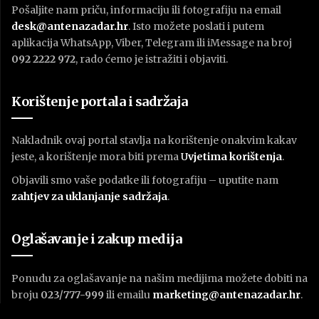
Pošaljite nam priču, informaciju ili fotografiju na email
desk@antenazadar.hr
. Isto možete poslati i putem
aplikacija WhatsApp, Viber, Telegram ili iMessage na broj
092 2222 972
, rado ćemo je istražiti i objaviti.
Korištenje portala i sadržaja
Nakladnik ovaj portal stavlja na korištenje onakvim kakav
jeste, a korištenje mora biti prema
U
vjetima korištenja
.
Objavili smo vaše podatke ili fotografiju – uputite nam
zahtjev za uklanjanje sadržaja
.
Oglašavanje i zakup medija
Ponudu za oglašavanje na našim medijima možete dobiti na
broju
023/777-999
ili emailu
marketing@antenazadar.hr
.