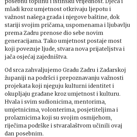
posebnu toplinu i istinsku vrijednost. Djeca i
mladi kroz umjetnost otkrivaju ljepotu i
važnost našega grada i njegove baštine, dok
stariji svojim pričama, uspomenama i ljubavlju
prema Zadru prenose dio sebe novim
generacijama. Tako umjetnost postaje most
koji povezuje ljude, stvara nova prijateljstva i
jača osjećaj zajedništva.
Od srca zahvaljujemo Gradu Zadru i Zadarskoj
županiji na podršci i prepoznavanju važnosti
projekata koji njeguju kulturni identitet i
okupljaju građane kroz umjetnost i kulturu.
Hvala i svim sudionicima, mentorima,
umjetnicima, volonterima, posjetiteljima i
prolaznicima koji su svojim osmijehom,
riječima podrške i stvaralaštvom učinili ovaj
dan posebnim.