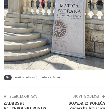
matica zadrana
zadar na platnu
STARIJA OBJAVA
NOVIJA OBJAVA
ZADARSKI
BOMBA IZ POREČA
VATERPOLSKI PONOS
Zadarska hrvačica