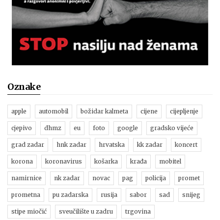
Oznake
apple
automobil
božidar kalmeta
cijene
cijepljenje
cjepivo
dhmz
eu
foto
google
gradsko vijeće
grad zadar
hnk zadar
hrvatska
kk zadar
koncert
korona
koronavirus
košarka
krađa
mobitel
namirnice
nk zadar
novac
pag
policija
promet
prometna
pu zadarska
rusija
sabor
sad
snijeg
stipe miočić
sveučilište u zadru
trgovina