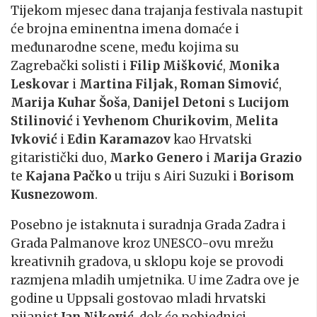
Tijekom mjesec dana trajanja festivala nastupit
će brojna eminentna imena domaće i
međunarodne scene, među kojima su
Zagrebački solisti i
Filip Mišković
,
Monika
Leskovar
i
Martina Filjak,
Roman Simović
,
Marija Kuhar Šoša
,
Danijel Detoni
s
Lucijom
Stilinović
i
Yevhenom Churikovim
,
Melita
Ivković
i
Edin Karamazov
kao Hrvatski
gitaristički duo,
Marko Genero
i
Marija Grazio
te
Kajana Pačko
u triju s Airi Suzuki i
Borisom
Kusnezowom
.
Posebno je istaknuta i suradnja Grada Zadra i
Grada Palmanove kroz UNESCO-ovu mrežu
kreativnih gradova, u sklopu koje se provodi
razmjena mladih umjetnika. U ime Zadra ove je
godine u Uppsali gostovao mladi hrvatski
pijanist
Jan Niković
, dok će pobjednici