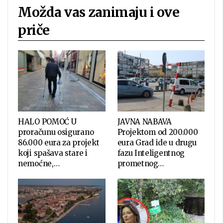
Možda vas zanimaju i ove
priče
HALO POMOĆ U
JAVNA NABAVA
proračunu osigurano
Projektom od 200.000
86.000 eura za projekt
eura Grad ide u drugu
koji spašava stare i
fazu Inteligentnog
nemoćne,…
prometnog…