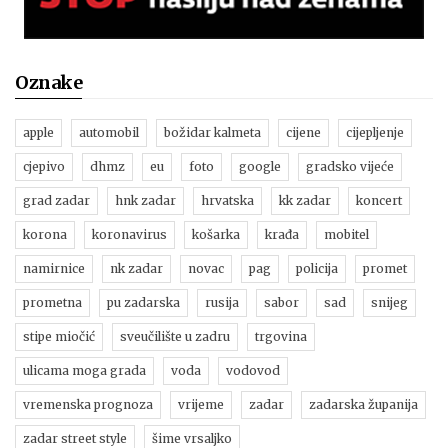
Oznake
apple
automobil
božidar kalmeta
cijene
cijepljenje
cjepivo
dhmz
eu
foto
google
gradsko vijeće
grad zadar
hnk zadar
hrvatska
kk zadar
koncert
korona
koronavirus
košarka
krađa
mobitel
namirnice
nk zadar
novac
pag
policija
promet
prometna
pu zadarska
rusija
sabor
sad
snijeg
stipe miočić
sveučilište u zadru
trgovina
ulicama moga grada
voda
vodovod
vremenska prognoza
vrijeme
zadar
zadarska županija
zadar street style
šime vrsaljko