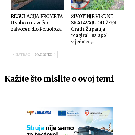
REGULACIJA PROMETA
ŽIVOTINJE VIŠE NE
U subotu navečer
SKAPAVAJU OD ŽEĐI
zatvoren dio Poluotoka
Grad i Županija
reagirali na apel
vijećnice;…
NATRAG
NAPRIJED
Kažite što mislite o ovoj temi