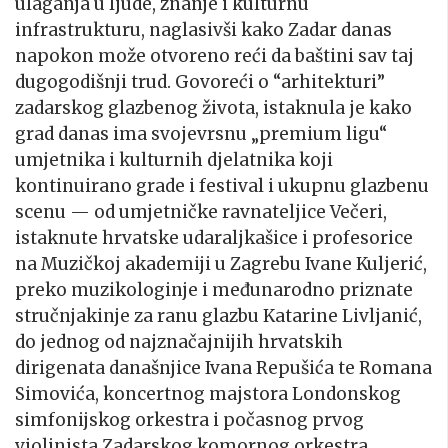
ulaganja u ljude, znanje i kulturnu
infrastrukturu, naglasivši kako Zadar danas
napokon može otvoreno reći da baštini sav taj
dugogodišnji trud. Govoreći o “arhitekturi”
zadarskog glazbenog života, istaknula je kako
grad danas ima svojevrsnu „premium ligu“
umjetnika i kulturnih djelatnika koji
kontinuirano grade i festival i ukupnu glazbenu
scenu — od umjetničke ravnateljice Večeri,
istaknute hrvatske udaraljkašice i profesorice
na Muzičkoj akademiji u Zagrebu Ivane Kuljerić,
preko muzikologinje i međunarodno priznate
stručnjakinje za ranu glazbu Katarine Livljanić,
do jednog od najznačajnijih hrvatskih
dirigenata današnjice Ivana Repušića te Romana
Simovića, koncertnog majstora Londonskog
simfonijskog orkestra i počasnog prvog
violinista Zadarskog komornog orkestra.