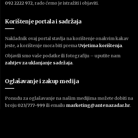
092 2222 972
, rado ćemo je istražiti i objaviti.
Korištenje portala i sadržaja
Nakladnik ovaj portal stavlja na korištenje onakvim kakav
jeste, a korištenje mora biti prema
U
vjetima korištenja
.
Objavili smo vaše podatke ili fotografiju – uputite nam
zahtjev za uklanjanje sadržaja
.
Oglašavanje i zakup medija
Ponudu za oglašavanje na našim medijima možete dobiti na
broju
023/777-999
ili emailu
marketing@antenazadar.hr
.