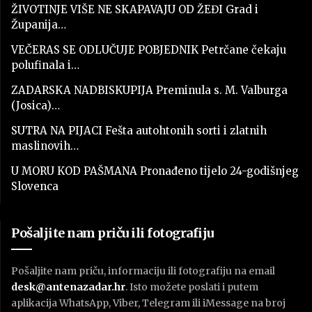
ŽIVOTINJE VIŠE NE SKAPAVAJU OD ŽEĐI Grad i
Županija…
VEČERAS SE ODLUČUJE POBJEDNIK Petrčane čekaju
polufinala i…
ZADARSKA NADBISKUPIJA Preminula s. M. Valburga
(Josica)…
SUTRA NA PIJACI Fešta autohtonih sorti i zlatnih
maslinovih…
U MORU KOD PAŠMANA Pronađeno tijelo 24-godišnjeg
Slovenca
Pošaljite nam priču ili fotografiju
Pošaljite nam priču, informaciju ili fotografiju na email
desk@antenazadar.hr
. Isto možete poslati i putem
aplikacija WhatsApp, Viber, Telegram ili iMessage na broj