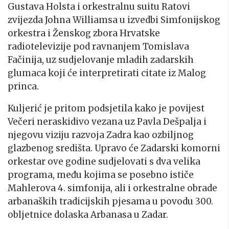
Gustava Holsta i orkestralnu suitu Ratovi
zvijezda Johna Williamsa u izvedbi Simfonijskog
orkestra i Ženskog zbora Hrvatske
radiotelevizije pod ravnanjem Tomislava
Fačinija, uz sudjelovanje mladih zadarskih
glumaca koji će interpretirati citate iz Malog
princa.
Kuljerić je pritom podsjetila kako je povijest
Večeri neraskidivo vezana uz Pavla Dešpalja i
njegovu viziju razvoja Zadra kao ozbiljnog
glazbenog središta. Upravo će Zadarski komorni
orkestar ove godine sudjelovati s dva velika
programa, među kojima se posebno ističe
Mahlerova 4. simfonija, ali i orkestralne obrade
arbanaških tradicijskih pjesama u povodu 300.
obljetnice dolaska Arbanasa u Zadar.