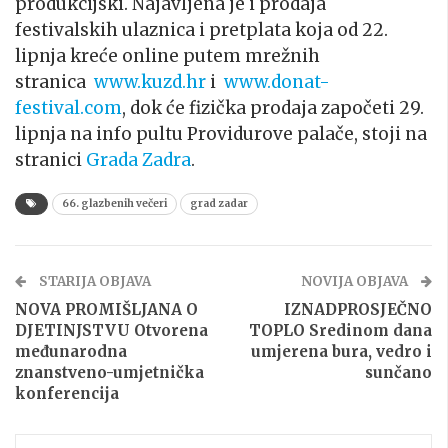
produkcijski. Najavljena je i prodaja
festivalskih ulaznica i pretplata koja od 22.
lipnja kreće online putem mrežnih
stranica
www.kuzd.hr
i
www.donat-
festival.com
, dok će fizička prodaja započeti 29.
lipnja na info pultu Providurove palače, stoji na
stranici
Grada Zadra
.
66. glazbenih večeri
grad zadar
STARIJA OBJAVA
NOVIJA OBJAVA
NOVA PROMIŠLJANA O
IZNADPROSJEČNO
DJETINJSTVU Otvorena
TOPLO Sredinom dana
međunarodna
umjerena bura, vedro i
znanstveno-umjetnička
sunčano
konferencija