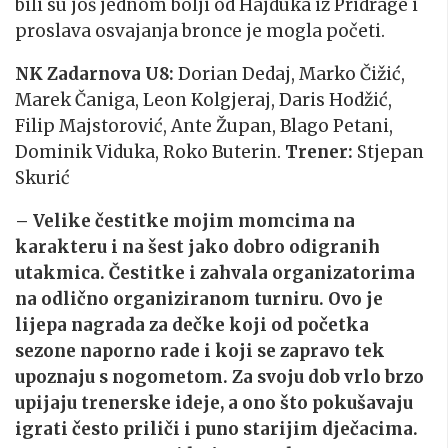
bili su još jednom bolji od Hajduka iz Pridrage i
proslava osvajanja bronce je mogla početi.
NK Zadarnova U8:
Dorian Dedaj, Marko Čižić,
Marek Čaniga, Leon Kolgjeraj, Daris Hodžić,
Filip Majstorović, Ante Župan, Blago Petani,
Dominik Viduka, Roko Buterin.
Trener:
Stjepan
Skurić
– Velike čestitke mojim momcima na
karakteru i na šest jako dobro odigranih
utakmica. Čestitke i zahvala organizatorima
na odlično organiziranom turniru. Ovo je
lijepa nagrada za dečke koji od početka
sezone naporno rade i koji se zapravo tek
upoznaju s nogometom. Za svoju dob vrlo brzo
upijaju trenerske ideje, a ono što pokušavaju
igrati često priliči i puno starijim dječacima.