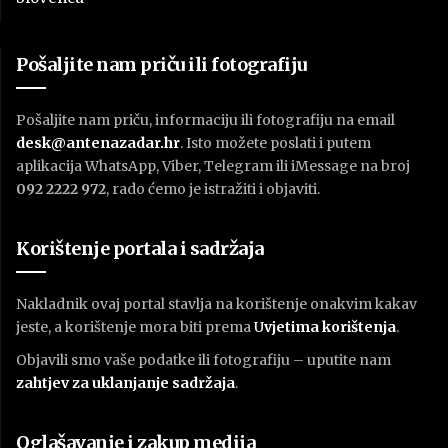
Pošaljite nam priču ili fotografiju
Pošaljite nam priču, informaciju ili fotografiju na email
desk@antenazadar.hr
. Isto možete poslati i putem
aplikacija WhatsApp, Viber, Telegram ili iMessage na broj
092 2222 972
, rado ćemo je istražiti i objaviti.
Korištenje portala i sadržaja
Nakladnik ovaj portal stavlja na korištenje onakvim kakav
jeste, a korištenje mora biti prema
U
vjetima korištenja
.
Objavili smo vaše podatke ili fotografiju – uputite nam
zahtjev za uklanjanje sadržaja
.
Oglašavanje i zakup medija