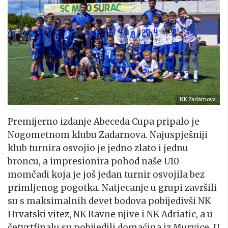
NK Zadarnova
Premijerno izdanje Abeceda Cupa pripalo je
Nogometnom klubu Zadarnova. Najuspješniji
klub turnira osvojio je jedno zlato i jednu
broncu, a impresionira pohod naše U10
momčadi koja je još jedan turnir osvojila bez
primljenog pogotka. Natjecanje u grupi završili
su s maksimalnih devet bodova pobijedivši NK
Hrvatski vitez, NK Ravne njive i NK Adriatic, a u
četvrtfinalu su pobijedili domaćina iz Murvice. U