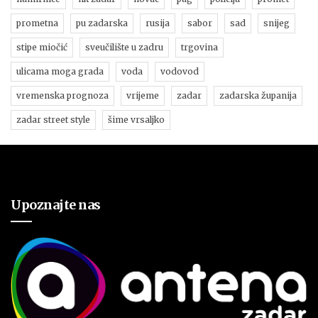
prometna
pu zadarska
rusija
sabor
sad
snijeg
stipe miočić
sveučilište u zadru
trgovina
ulicama moga grada
voda
vodovod
vremenska prognoza
vrijeme
zadar
zadarska županija
zadar street style
šime vrsaljko
Upoznajte nas