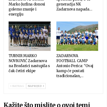
Marko Jurlina donosi
generacija NK
golemo znanje i
Zadarnova napada…
energiju
TURNIR MARKO
ZADARNOVA
NOVKOVIĆ Zadarnova
FOOTBALL CAMP
na Brodarici nastupila s
Antonio Perica: “Ovaj
čak četiri ekipe
kamp će postati
tradicionalan,…
NATRAG
NAPRIJED
Kažite što mislite o ovoj temi