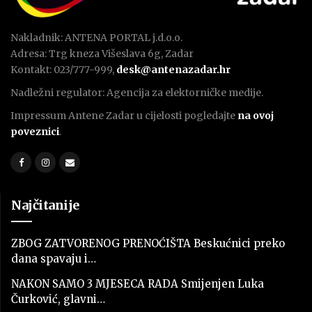
Nakladnik: ANTENA PORTAL j.d.o.o.
Adresa: Trg kneza Višeslava 6g, Zadar
Kontakt: 023/777-999,
desk@antenazadar.hr
Nadležni regulator: Agencija za elektorničke medije.
Impressum Antene Zadar u cijelosti pogledajte
na ovoj
poveznici
.
Najčitanije
ZBOG ZATVORENOG PRENOĆIŠTA Beskućnici preko
dana spavaju i…
NAKON SAMO 3 MJESECA RADA Smijenjen Luka
Čurković, glavni…