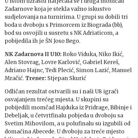
U istom uzrastu natjecala se i druga momčad
Zadarnove koja je stekla važno iskustvo
sudjelovanja na turnirima. U grupi su dobili tri
boda u dvoboju s Primorcem iz Biograda (bb),
bod su osvojili u susretu s NK Adriaticom, a
pobijedila ih je ŠN Joso Bego.
NK Zadarnova II U10:
Roko Viduka, Niko Ikić,
Alen Stovrag, Lovre Karlović, Gabriel Kereš,
Adriano Hajnc, Tedi Plecić, Simon Lazić, Manuel
Mračić.
Trener:
Stjepan Skurić
Odličan rezultat ostvarili su i naši U8 igrači
osvajanjem trećeg mjesta. U skupini su
pobijedili momčad Hajduka iz Pridrage, Bibinje i
Debeljak, u četvrtfinalu pobjeda u dvoboju sa
Svetim Mihovilom, a u polufinalu su izgubili od
domaćina Abecede. U dvoboju za treće mjesto