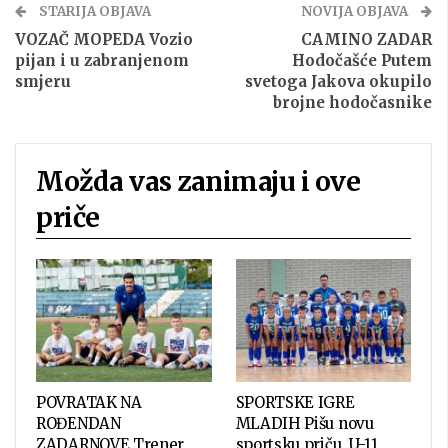
STARIJA OBJAVA
NOVIJA OBJAVA
VOZAČ MOPEDA Vozio
CAMINO ZADAR
pijan i u zabranjenom
Hodočašće Putem
smjeru
svetoga Jakova okupilo
brojne hodočasnike
Možda vas zanimaju i ove
priče
POVRATAK NA
SPORTSKE IGRE
ROĐENDAN
MLADIH Pišu novu
ZADARNOVE Trener
sportsku priču, U-11