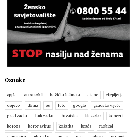
Oznake
apple
automobil
božidar kalmeta
cijene
cijepljenje
cjepivo
dhmz
eu
foto
google
gradsko vijeće
grad zadar
hnk zadar
hrvatska
kk zadar
koncert
korona
koronavirus
košarka
krađa
mobitel
namirnice
nk zadar
novac
pag
policija
promet