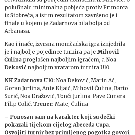
polufinalu minimalna pobjeda protiv Primorca
iz Stobreča, a istim rezultatom završeno je i
finale u kojem je Zadarnova bila bolja od
Arbanasa.
Kao i inače, izvrsna momčadska igra iznjedrila
je i najbolje pojedince turnira pa je
Mihovil
Čulina
proglašen najboljim igračem, a
Noa
Deković
najboljim vratarom turnira U10.
NK Zadarnova U10:
Noa Deković, Marin Ač,
Goran Jurlina, Ante Kljaić, Mihovil Čulina, Bartol
Surić, Noa Dražović, Tonći Jurlina, Pave Cimera,
Filip Colić.
Trener:
Matej Čulina
– Ponosan sam na karakter koji su dečki
pokazali tijekom cijelog Abeceda Cupa.
Osvojiti turnir bez primljenog pogotka govori