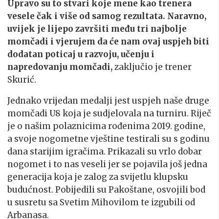
Upravo su to stvari koje mene kao trenera
vesele čak i više od samog rezultata. Naravno,
uvijek je lijepo završiti među tri najbolje
momčadi i vjerujem da će nam ovaj uspjeh biti
dodatan poticaj u razvoju, učenju i
napredovanju momčadi,
zaključio je trener
Skurić.
Jednako vrijedan medalji jest uspjeh naše druge
momčadi U8 koja je sudjelovala na turniru. Riječ
je o našim polaznicima rođenima 2019. godine,
a svoje nogometne vještine testirali su s godinu
dana starijim igračima. Prikazali su vrlo dobar
nogomet i to nas veseli jer se pojavila još jedna
generacija koja je zalog za svijetlu klupsku
budućnost. Pobijedili su Pakoštane, osvojili bod
u susretu sa Svetim Mihovilom te izgubili od
Arbanasa.