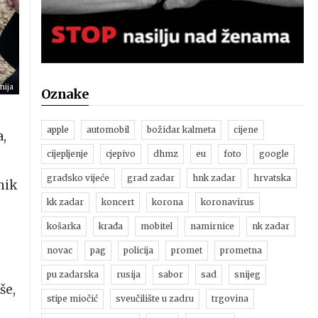
nija
Oznake
apple
automobil
božidar kalmeta
cijene
,
cijepljenje
cjepivo
dhmz
eu
foto
google
gradsko vijeće
grad zadar
hnk zadar
hrvatska
nik
kk zadar
koncert
korona
koronavirus
košarka
krađa
mobitel
namirnice
nk zadar
novac
pag
policija
promet
prometna
pu zadarska
rusija
sabor
sad
snijeg
še,
stipe miočić
sveučilište u zadru
trgovina