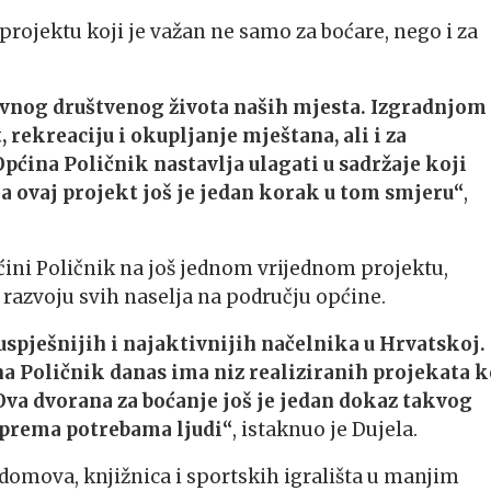
projektu koji je važan ne samo za boćare, nego i za
dnevnog društvenog života naših mjesta. Izgradnjom
 rekreaciju i okupljanje mještana, ali i za
pćina Poličnik nastavlja ulagati u sadržaje koji
 a ovaj projekt još je jedan korak u tom smjeru“
,
ini Poličnik na još jednom vrijednom projektu,
razvoju svih naselja na području općine.
spješnijih i najaktivnijih načelnika u Hrvatskoj.
ina Poličnik danas ima niz realiziranih projekata k
Ova dvorana za boćanje još je jedan dokaz takvog
prema potrebama ljudi“
, istaknuo je Dujela.
domova, knjižnica i sportskih igrališta u manjim