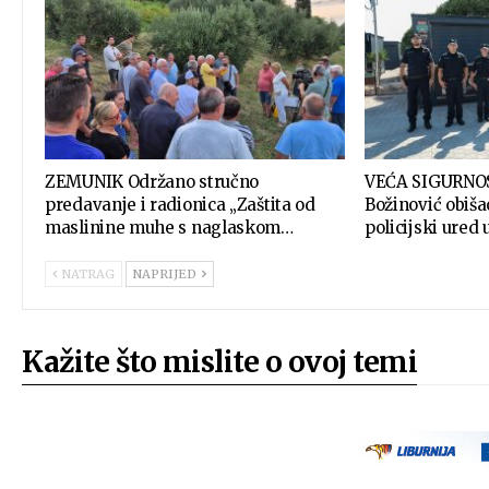
ZEMUNIK Održano stručno
VEĆA SIGURNOS
predavanje i radionica „Zaštita od
Božinović obiš
maslinine muhe s naglaskom…
policijski ured
NATRAG
NAPRIJED
Kažite što mislite o ovoj temi