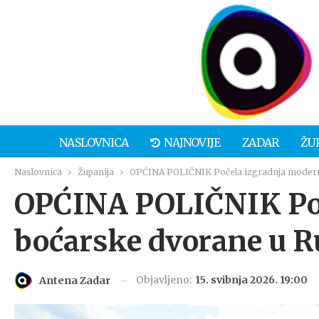
NASLOVNICA
NAJNOVIJE
ZADAR
ŽU
Naslovnica
Županija
OPĆINA POLIČNIK Počela izgradnja moderne
OPĆINA POLIČNIK Poč
boćarske dvorane u R
Objavljeno:
15. svibnja 2026. 19:00
Antena Zadar