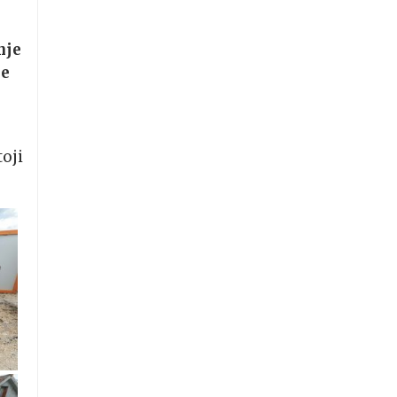
nje
je
toji