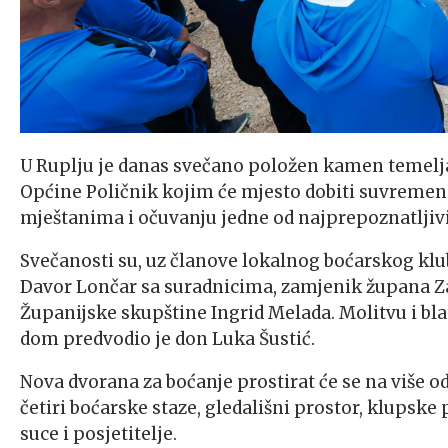
U Ruplju je danas svečano položen kamen temelja
Općine Poličnik kojim će mjesto dobiti suvremen
mještanima i očuvanju jedne od najprepoznatljivij
Svečanosti su, uz članove lokalnog boćarskog klu
Davor Lončar sa suradnicima, zamjenik župana Za
Županijske skupštine Ingrid Melada. Molitvu i bl
dom predvodio je don Luka Šustić.
Nova dvorana za boćanje prostirat će se na više o
četiri boćarske staze, gledališni prostor, klupske
suce i posjetitelje.