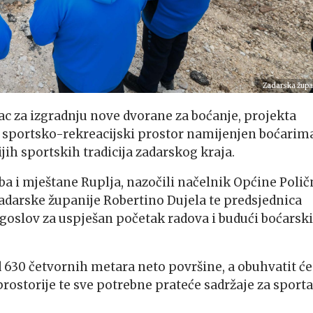
Zadarska župa
c za izgradnju nove dvorane za boćanje, projekta
 sportsko-rekreacijski prostor namijenjen boćarima
ih sportskih tradicija zadarskog kraja.
ba i mještane Ruplja, nazočili načelnik Općine Polič
darske županije Robertino Dujela te predsjednica
agoslov za uspješan početak radova i budući boćarski
d 630 četvornih metara neto površine, a obuhvatit će
 prostorije te sve potrebne prateće sadržaje za sporta