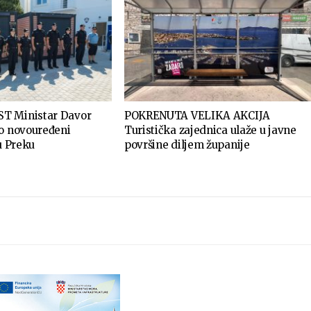
T Ministar Davor
POKRENUTA VELIKA AKCIJA
ao novouređeni
Turistička zajednica ulaže u javne
 u Preku
površine diljem županije