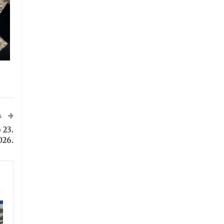
A
 23.
026.