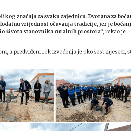
velikog značaja za svaku zajednicu. Dvorana za boća
 dodatnu vrijednost očuvanja tradicije, jer je boćan
io života stanovnika ruralnih prostora“
, rekao je
om, a predviđeni rok izvođenja je oko šest mjeseci, s