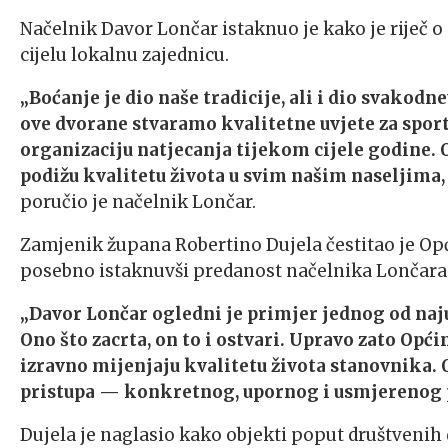
Načelnik Davor Lončar istaknuo je kako je riječ o 
cijelu lokalnu zajednicu.
„Boćanje je dio naše tradicije, ali i dio svako
ove dvorane stvaramo kvalitetne uvjete za sport,
organizaciju natjecanja tijekom cijele godine. O
podižu kvalitetu života u svim našim naseljima,
poručio je načelnik Lončar.
Zamjenik župana Robertino Dujela čestitao je Opć
posebno istaknuvši predanost načelnika Lončara 
„Davor Lončar ogledni je primjer jednog od naju
Ono što zacrta, on to i ostvari. Upravo zato Opć
izravno mijenjaju kvalitetu života stanovnika. 
pristupa — konkretnog, upornog i usmjerenog 
Dujela je naglasio kako objekti poput društvenih 