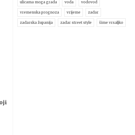
ulicama moga grada
voda
vodovod
vremenska prognoza
vrijeme
zadar
zadarska županija
zadar street style
šime vrsaljko
oji