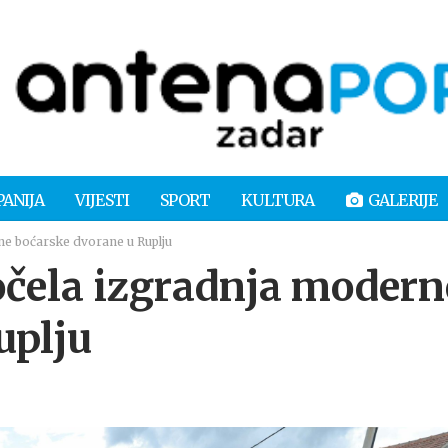
PANIJA
VIJESTI
SPORT
KULTURA
GALERIJE
 boćarske dvorane u Ruplju
ela izgradnja modern
uplju