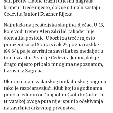
sati protiv Cibone tražiti utješnu nagradu,
broncu i treće mjesto, dok se u finalu sastaju
Cedevita Junior i Kvarner Rijeka.
Najmlađa natjecateljska skupina, dječaci U-13,
koje vodi trener
Alen Zdrilić
, također nije
dohvatila postolje. U borbi za treće mjesto
poraženi su od Splita s čak 25 poena razlike
(89:64), pa je završnica završila bez medalje i u
tom uzrastu. Prvak je Cedevita Junior, dok je
drugo mjesto pripalo mnogima nepoznatom,
Larusu iz Zagreba.
Ukupni dojam zadarskog omladinskog pogona
tako je razočaravajući. Klub koji se godinama
ponosi jednom od “najboljih škola košarke” u
Hrvatskoj ovoga puta nije ispunio očekivanja
na završnici državnog prvenstva.