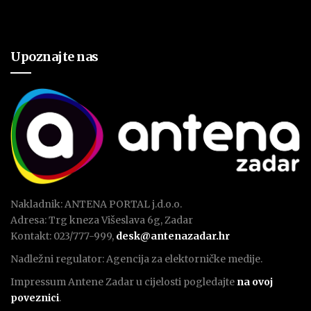
Upoznajte nas
Nakladnik: ANTENA PORTAL j.d.o.o.
Adresa: Trg kneza Višeslava 6g, Zadar
Kontakt: 023/777-999,
desk@antenazadar.hr
Nadležni regulator: Agencija za elektorničke medije.
Impressum Antene Zadar u cijelosti pogledajte
na ovoj
poveznici
.