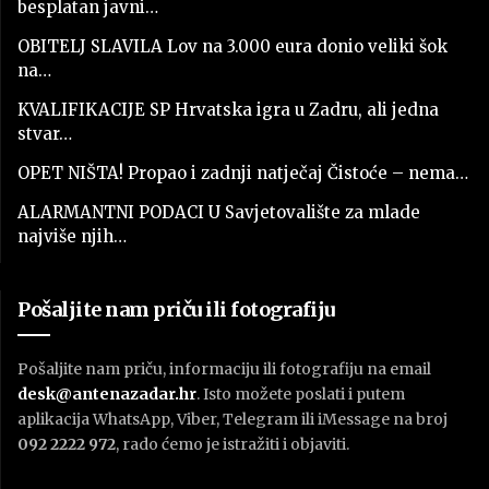
besplatan javni…
OBITELJ SLAVILA Lov na 3.000 eura donio veliki šok
na…
KVALIFIKACIJE SP Hrvatska igra u Zadru, ali jedna
stvar…
OPET NIŠTA! Propao i zadnji natječaj Čistoće – nema…
ALARMANTNI PODACI U Savjetovalište za mlade
najviše njih…
Pošaljite nam priču ili fotografiju
Pošaljite nam priču, informaciju ili fotografiju na email
desk@antenazadar.hr
. Isto možete poslati i putem
aplikacija WhatsApp, Viber, Telegram ili iMessage na broj
092 2222 972
, rado ćemo je istražiti i objaviti.