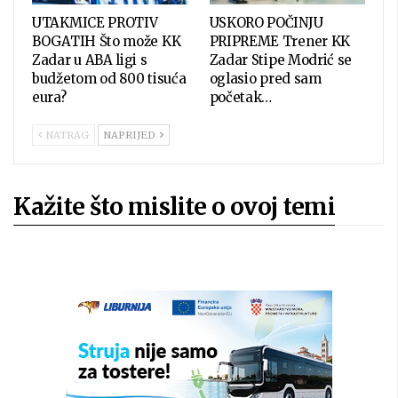
UTAKMICE PROTIV
USKORO POČINJU
BOGATIH Što može KK
PRIPREME Trener KK
Zadar u ABA ligi s
Zadar Stipe Modrić se
budžetom od 800 tisuća
oglasio pred sam
eura?
početak…
NATRAG
NAPRIJED
Kažite što mislite o ovoj temi