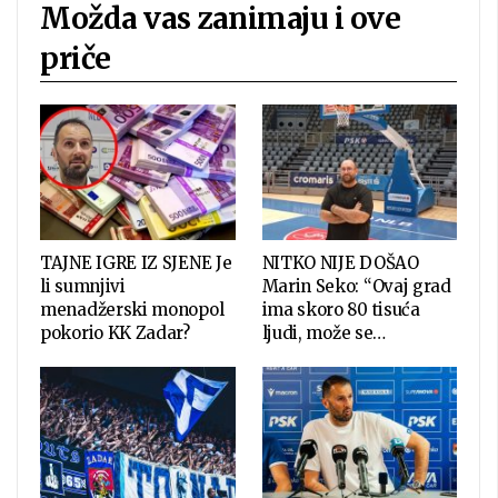
Možda vas zanimaju i ove
priče
TAJNE IGRE IZ SJENE Je
NITKO NIJE DOŠAO
li sumnjivi
Marin Seko: “Ovaj grad
menadžerski monopol
ima skoro 80 tisuća
pokorio KK Zadar?
ljudi, može se…