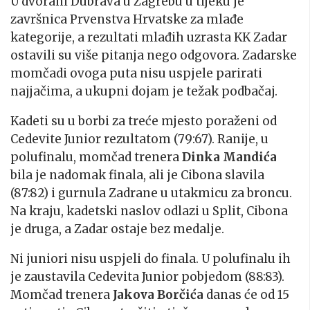
U dvorani Dubrava u Zagrebu u tijeku je
završnica Prvenstva Hrvatske za mlađe
kategorije, a rezultati mlađih uzrasta KK Zadar
ostavili su više pitanja nego odgovora. Zadarske
momčadi ovoga puta nisu uspjele parirati
najjačima, a ukupni dojam je težak podbačaj.
Kadeti su u borbi za treće mjesto poraženi od
Cedevite Junior rezultatom (79:67). Ranije, u
polufinalu, momčad trenera
Dinka Mandića
bila je nadomak finala, ali je Cibona slavila
(87:82) i gurnula Zadrane u utakmicu za broncu.
Na kraju, kadetski naslov odlazi u Split, Cibona
je druga, a Zadar ostaje bez medalje.
Ni juniori nisu uspjeli do finala. U polufinalu ih
je zaustavila Cedevita Junior pobjedom (88:83).
Momčad trenera
Jakova Borčića
danas će od 15