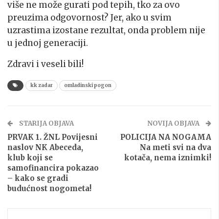
više ne može gurati pod tepih, tko za ovo
preuzima odgovornost? Jer, ako u svim
uzrastima izostane rezultat, onda problem nije
u jednoj generaciji.
Zdravi i veseli bili!
kk zadar
omladinski pogon
STARIJA OBJAVA
NOVIJA OBJAVA
PRVAK 1. ŽNL Povijesni
POLICIJA NA NOGAMA
naslov NK Abeceda,
Na meti svi na dva
klub koji se
kotača, nema iznimki!
samofinancira pokazao
– kako se gradi
budućnost nogometa!