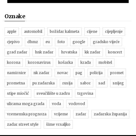
Oznake
apple
automobil
božidar kalmeta
cijene
cijepljenje
cjepivo
dhmz
eu
foto
google
gradsko vijeće
grad zadar
hnk zadar
hrvatska
kk zadar
koncert
korona
koronavirus
košarka
krađa
mobitel
namirnice
nk zadar
novac
pag
policija
promet
prometna
pu zadarska
rusija
sabor
sad
snijeg
stipe miočić
sveučilište u zadru
trgovina
ulicama moga grada
voda
vodovod
vremenska prognoza
vrijeme
zadar
zadarska županija
zadar street style
šime vrsaljko