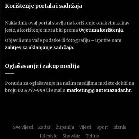
Korištenje portala i sadržaja
Nakladnik ovaj portal stavlja na korištenje onakvim kakav
jeste, a korištenje mora biti prema
U
vjetima korištenja
.
Objavili smo vaše podatke ili fotografiju – uputite nam
zahtjev za uklanjanje sadržaja
.
Oglašavanje i zakup medija
Ponudu za oglašavanje na našim medijima možete dobiti na
broju
023/777-999
ili emailu
marketing@antenazadar.hr
.
Sve vijesti
Zadar
Županija
Vijesti
Sport
Biznis
Lifestyle
Showbiz
Tehno