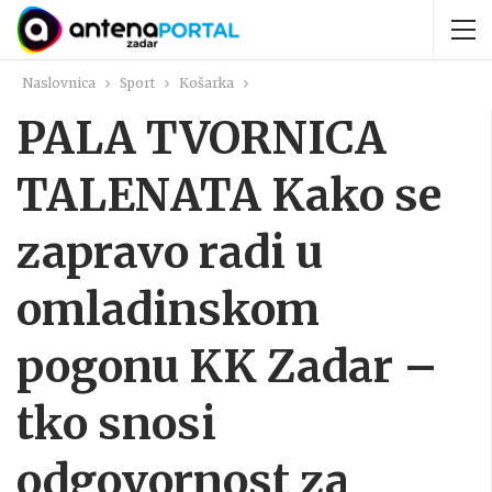
Naslovnica
Sport
Košarka
PALA TVORNICA
TALENATA Kako se
zapravo radi u
omladinskom
pogonu KK Zadar –
tko snosi
odgovornost za