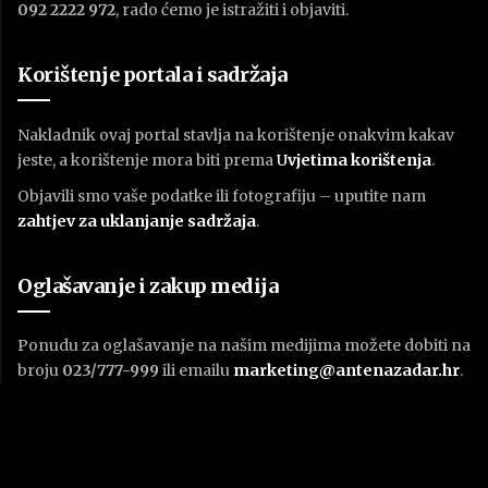
092 2222 972
, rado ćemo je istražiti i objaviti.
Korištenje portala i sadržaja
Nakladnik ovaj portal stavlja na korištenje onakvim kakav
jeste, a korištenje mora biti prema
U
vjetima korištenja
.
Objavili smo vaše podatke ili fotografiju – uputite nam
zahtjev za uklanjanje sadržaja
.
Oglašavanje i zakup medija
Ponudu za oglašavanje na našim medijima možete dobiti na
broju
023/777-999
ili emailu
marketing@antenazadar.hr
.