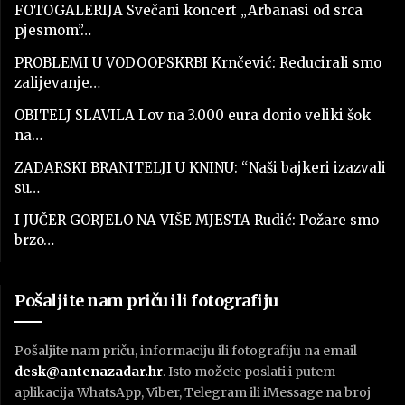
FOTOGALERIJA Svečani koncert „Arbanasi od srca
pjesmom”…
PROBLEMI U VODOOPSKRBI Krnčević: Reducirali smo
zalijevanje…
OBITELJ SLAVILA Lov na 3.000 eura donio veliki šok
na…
ZADARSKI BRANITELJI U KNINU: “Naši bajkeri izazvali
su…
I JUČER GORJELO NA VIŠE MJESTA Rudić: Požare smo
brzo…
Pošaljite nam priču ili fotografiju
Pošaljite nam priču, informaciju ili fotografiju na email
desk@antenazadar.hr
. Isto možete poslati i putem
aplikacija WhatsApp, Viber, Telegram ili iMessage na broj