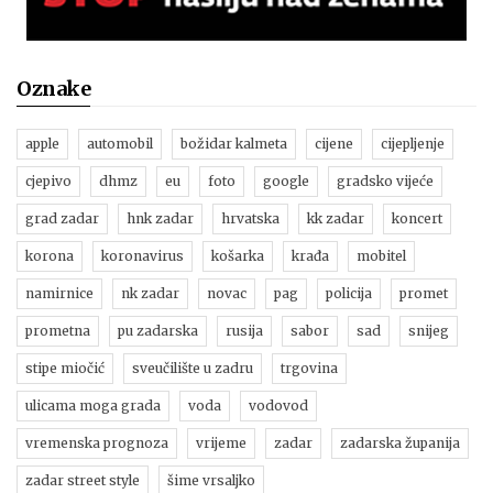
Oznake
apple
automobil
božidar kalmeta
cijene
cijepljenje
cjepivo
dhmz
eu
foto
google
gradsko vijeće
grad zadar
hnk zadar
hrvatska
kk zadar
koncert
korona
koronavirus
košarka
krađa
mobitel
namirnice
nk zadar
novac
pag
policija
promet
prometna
pu zadarska
rusija
sabor
sad
snijeg
stipe miočić
sveučilište u zadru
trgovina
ulicama moga grada
voda
vodovod
vremenska prognoza
vrijeme
zadar
zadarska županija
zadar street style
šime vrsaljko