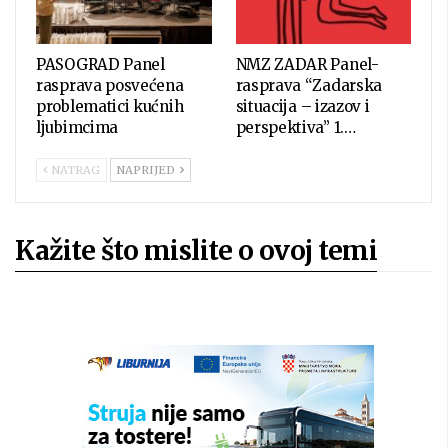
PASOGRAD Panel
NMZ ZADAR Panel-
rasprava posvećena
rasprava “Zadarska
problematici kućnih
situacija – izazov i
ljubimcima
perspektiva” 1.…
NATRAG
NAPRIJED
Kažite što mislite o ovoj temi