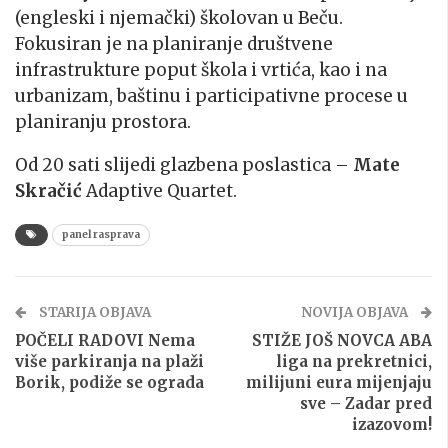
(engleski i njemački) školovan u Beču.
Fokusiran je na planiranje društvene
infrastrukture poput škola i vrtića, kao i na
urbanizam, baštinu i participativne procese u
planiranju prostora.
Od 20 sati slijedi glazbena poslastica –
Mate
Skračić
Adaptive Quartet.
panel rasprava
STARIJA OBJAVA
NOVIJA OBJAVA
POČELI RADOVI Nema
STIŽE JOŠ NOVCA ABA
više parkiranja na plaži
liga na prekretnici,
Borik, podiže se ograda
milijuni eura mijenjaju
sve – Zadar pred
izazovom!