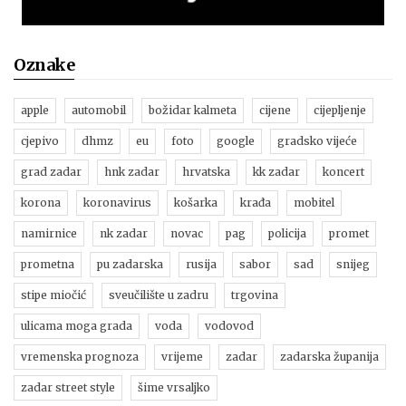
Oznake
apple
automobil
božidar kalmeta
cijene
cijepljenje
cjepivo
dhmz
eu
foto
google
gradsko vijeće
grad zadar
hnk zadar
hrvatska
kk zadar
koncert
korona
koronavirus
košarka
krađa
mobitel
namirnice
nk zadar
novac
pag
policija
promet
prometna
pu zadarska
rusija
sabor
sad
snijeg
stipe miočić
sveučilište u zadru
trgovina
ulicama moga grada
voda
vodovod
vremenska prognoza
vrijeme
zadar
zadarska županija
zadar street style
šime vrsaljko