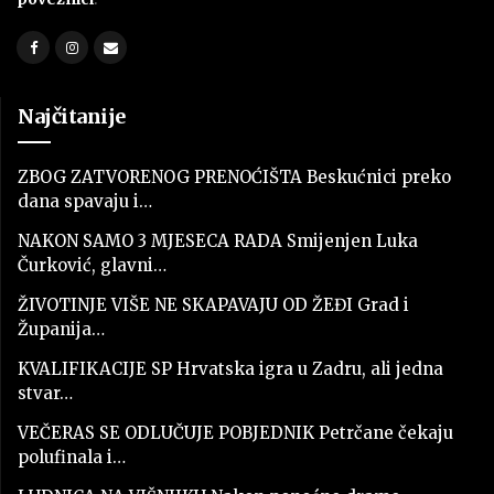
Najčitanije
ZBOG ZATVORENOG PRENOĆIŠTA Beskućnici preko
dana spavaju i…
NAKON SAMO 3 MJESECA RADA Smijenjen Luka
Čurković, glavni…
ŽIVOTINJE VIŠE NE SKAPAVAJU OD ŽEĐI Grad i
Županija…
KVALIFIKACIJE SP Hrvatska igra u Zadru, ali jedna
stvar…
VEČERAS SE ODLUČUJE POBJEDNIK Petrčane čekaju
polufinala i…