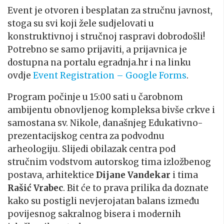
Event je otvoren i besplatan za stručnu javnost,
stoga su svi koji žele sudjelovati u
konstruktivnoj i stručnoj raspravi dobrodošli!
Potrebno se samo prijaviti, a prijavnica je
dostupna na portalu egradnja.hr i na linku
ovdje
Event Registration – Google Forms
.
Program počinje u 15:00 sati u čarobnom
ambijentu obnovljenog kompleksa bivše crkve i
samostana sv. Nikole, današnjeg Edukativno-
prezentacijskog centra za podvodnu
arheologiju. Slijedi obilazak centra pod
stručnim vodstvom autorskog tima izložbenog
postava, arhitektice
Dijane Vandekar
i tima
Rašić Vrabec
. Bit će to prava prilika da doznate
kako su postigli nevjerojatan balans između
povijesnog sakralnog bisera i modernih