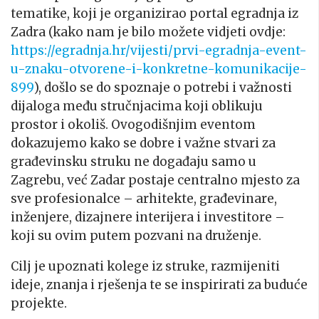
tematike, koji je organizirao portal egradnja iz
Zadra (kako nam je bilo možete vidjeti ovdje:
https://egradnja.hr/vijesti/prvi-egradnja-event-
u-znaku-otvorene-i-konkretne-komunikacije-
899
), došlo se do spoznaje o potrebi i važnosti
dijaloga među stručnjacima koji oblikuju
prostor i okoliš. Ovogodišnjim eventom
dokazujemo kako se dobre i važne stvari za
građevinsku struku ne događaju samo u
Zagrebu, već Zadar postaje centralno mjesto za
sve profesionalce – arhitekte, građevinare,
inženjere, dizajnere interijera i investitore –
koji su ovim putem pozvani na druženje.
Cilj je upoznati kolege iz struke, razmijeniti
ideje, znanja i rješenja te se inspirirati za buduće
projekte.