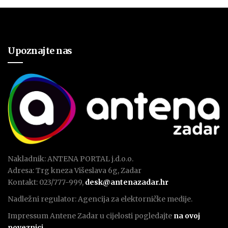
Upoznajte nas
Nakladnik: ANTENA PORTAL j.d.o.o.
Adresa: Trg kneza Višeslava 6g, Zadar
Kontakt: 023/777-999,
desk@antenazadar.hr
Nadležni regulator: Agencija za elektorničke medije.
Impressum Antene Zadar u cijelosti pogledajte
na ovoj
poveznici
.