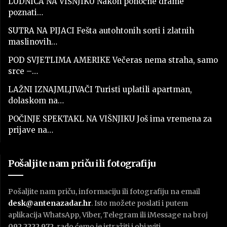
LUDNICA NA VIŠNJIKU Nakon ponoćne drame
poznati…
SUTRA NA PIJACI Fešta autohtonih sorti i zlatnih
maslinovih…
POD SVJETLIMA AMERIKE Večeras nema straha, samo
srce –…
LAŽNI IZNAJMLJIVAČI Turisti uplatili apartman,
dolaskom na…
POČINJE SPEKTAKL NA VIŠNJIKU Još ima vremena za
prijave na…
Pošaljite nam priču ili fotografiju
Pošaljite nam priču, informaciju ili fotografiju na email
desk@antenazadar.hr
. Isto možete poslati i putem
aplikacija WhatsApp, Viber, Telegram ili iMessage na broj
092 2222 972
, rado ćemo je istražiti i objaviti.