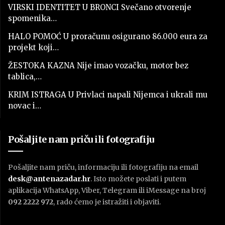
VIRSKI IDENTITET U BRONCI Svečano otvorenje
spomenika…
HALO POMOĆ U proračunu osigurano 86.000 eura za
projekt koji…
ŽESTOKA KAZNA Nije imao vozačku, motor bez
tablica,…
KRIM ISTRAGA U Privlaci napali Nijemca i ukrali mu
novac i…
Pošaljite nam priču ili fotografiju
Pošaljite nam priču, informaciju ili fotografiju na email
desk@antenazadar.hr
. Isto možete poslati i putem
aplikacija WhatsApp, Viber, Telegram ili iMessage na broj
092 2222 972
, rado ćemo je istražiti i objaviti.