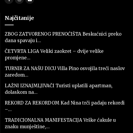
Najčitanije
ZBOG ZATVORENOG PRENOĆIŠTA Beskućnici preko
dana spavaju i…
ČETVRTA LIGA Veliki zaokret – dvije velike
promjene…
TURNIR ZA NAŠU DICU Villa Pino osvojila treći naslov
zaredom…
LAŽNI IZNAJMLJIVAČI Turisti uplatili apartman,
dolaskom na…
REKORD ZA REKORDOM Kad Nina trči padaju rekordi
–…
TRADICIONALNA MANIFESTACIJA Vrške ćakule u
znaku munještine,…