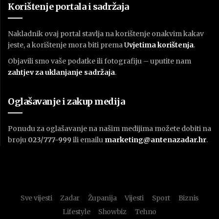
Korištenje portala i sadržaja
Nakladnik ovaj portal stavlja na korištenje onakvim kakav
jeste, a korištenje mora biti prema
U
vjetima korištenja
.
Objavili smo vaše podatke ili fotografiju – uputite nam
zahtjev za uklanjanje sadržaja
.
Oglašavanje i zakup medija
Ponudu za oglašavanje na našim medijima možete dobiti na
broju
023/777-999
ili emailu
marketing@antenazadar.hr
.
Sve vijesti
Zadar
Županija
Vijesti
Sport
Biznis
Lifestyle
Showbiz
Tehno