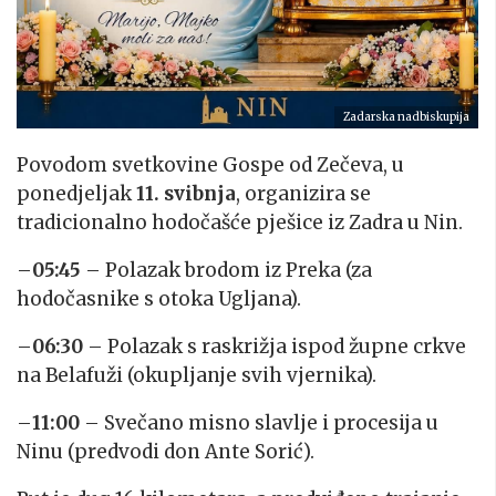
Zadarska nadbiskupija
Povodom svetkovine Gospe od Zečeva, u
ponedjeljak
11. svibnja
, organizira se
tradicionalno hodočašće pješice iz Zadra u Nin.
–
05:45
– Polazak brodom iz Preka (za
hodočasnike s otoka Ugljana).
–
06:30
– Polazak s raskrižja ispod župne crkve
na Belafuži (okupljanje svih vjernika).
–
11:00
– Svečano misno slavlje i procesija u
Ninu (predvodi don Ante Sorić).