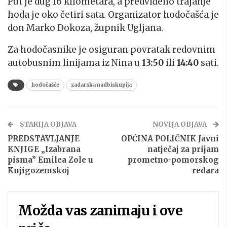
Put je dug 16 kilometara, a predviđeno trajanje
hoda je oko četiri sata. Organizator hodočašća je
don Marko Dokoza, župnik Ugljana.
Za hodočasnike je osiguran povratak redovnim
autobusnim linijama iz Nina u
13:50
ili
14:40
sati.
hodočašće
zadarska nadbiskupija
STARIJA OBJAVA
NOVIJA OBJAVA
PREDSTAVLJANJE
OPĆINA POLIČNIK Javni
KNJIGE „Izabrana
natječaj za prijam
pisma” Emilea Zole u
prometno-pomorskog
Knjigozemskoj
redara
Možda vas zanimaju i ove