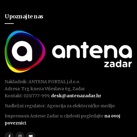
Upoznajte nas
Nakladnik: ANTENA PORTAL j.d.o.o.
Adresa: Trg kneza Višeslava 6g, Zadar
Kontakt: 023/777-999,
desk@antenazadar.hr
Nadležni regulator: Agencija za elektorničke medije.
Impressum Antene Zadar u cijelosti pogledajte
na ovoj
poveznici
.