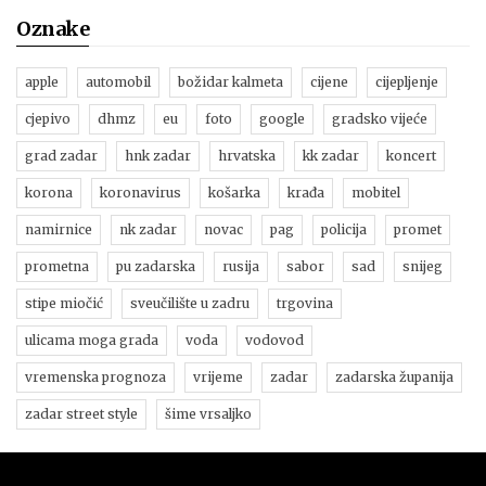
Oznake
apple
automobil
božidar kalmeta
cijene
cijepljenje
cjepivo
dhmz
eu
foto
google
gradsko vijeće
grad zadar
hnk zadar
hrvatska
kk zadar
koncert
korona
koronavirus
košarka
krađa
mobitel
namirnice
nk zadar
novac
pag
policija
promet
prometna
pu zadarska
rusija
sabor
sad
snijeg
stipe miočić
sveučilište u zadru
trgovina
ulicama moga grada
voda
vodovod
vremenska prognoza
vrijeme
zadar
zadarska županija
zadar street style
šime vrsaljko