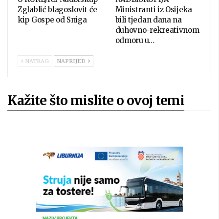
Zglablić blagoslovit će
Ministranti iz Osijeka
kip Gospe od Sniga
bili tjedan dana na
duhovno-rekreativnom
odmoru u…
NATRAG
NAPRIJED
Kažite što mislite o ovoj temi