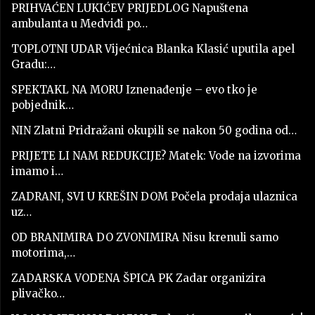
PRIHVAĆEN LUKIĆEV PRIJEDLOG Napuštena
ambulanta u Medviđi po…
TOPLOTNI UDAR Vijećnica Blanka Klasić uputila apel
Gradu:…
SPEKTAKL NA MORU Iznenađenje – evo tko je
pobjednik…
NIN Zlatni Pridražani okupili se nakon 50 godina od…
PRIJETE LI NAM REDUKCIJE? Matek: Vode na izvorima
imamo i…
ZADRANI, SVI U KREŠIN DOM Počela prodaja ulaznica
uz…
OD BRANIMIRA DO ZVONIMIRA Nisu krenuli samo
motorima,…
ZADARSKA VODENA ŠPICA PK Zadar organizira
plivačko…