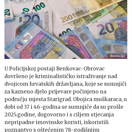
Ilustracija
U Policijskoj postaji Benkovac-Obrovac
dovršeno je kriminalističko istraživanje nad
dvojicom hrvatskih državljana, koje se sumnjiči
za kazneno djelo prijevare počinjeno na
području mjesta Starigrad. Obojica muškaraca, u
dobi od 37 i 46-godina se sumnjiče da su prošle
2025.godine, dogovorno i s ciljem stjecanja
nepripadne imovinske koristi, iskoristili
poznantvo s oštećenim 78-godišnjim