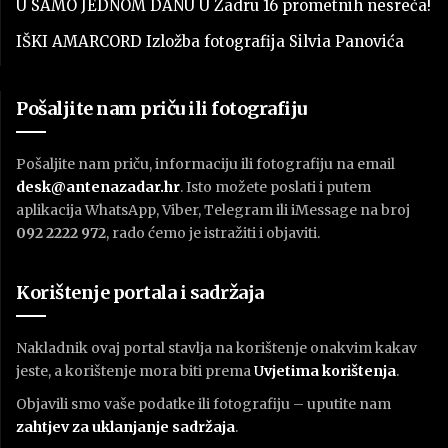
U SAMO JEDNOM DANU U Zadru 16 prometnih nesreća!
IŠKI AMARCORD Izložba fotografija Silvia Panovića
Pošaljite nam priču ili fotografiju
Pošaljite nam priču, informaciju ili fotografiju na email
desk@antenazadar.hr
. Isto možete poslati i putem
aplikacija WhatsApp, Viber, Telegram ili iMessage na broj
092 2222 972
, rado ćemo je istražiti i objaviti.
Korištenje portala i sadržaja
Nakladnik ovaj portal stavlja na korištenje onakvim kakav
jeste, a korištenje mora biti prema
U
vjetima korištenja
.
Objavili smo vaše podatke ili fotografiju – uputite nam
zahtjev za uklanjanje sadržaja
.