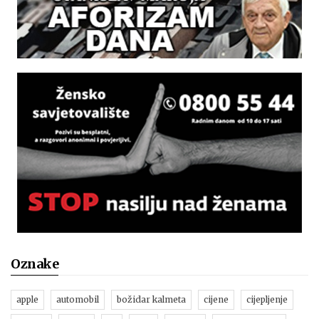
Oznake
apple
automobil
božidar kalmeta
cijene
cijepljenje