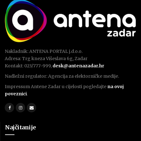
Nakladnik: ANTENA PORTAL j.d.o.o.
Adresa: Trg kneza Višeslava 6g, Zadar
Kontakt: 023/777-999,
desk@antenazadar.hr
Nadležni regulator: Agencija za elektorničke medije.
Impressum Antene Zadar u cijelosti pogledajte
na ovoj
poveznici
.
Najčitanije