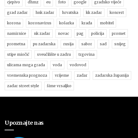
cjepivo
dhmz
eu
foto
google
gradsko vijeće
grad zadar
hnk zadar
hrvatska
kk zadar
koncert
korona
koronavirus
košarka
krađa
mobitel
namirnice
nk zadar
novac
pag
policija
promet
prometna
pu zadarska
rusija
sabor
sad
snijeg
stipe miočić
sveučilište u zadru
trgovina
ulicama moga grada
voda
vodovod
vremenska prognoza
vrijeme
zadar
zadarska županija
zadar street style
šime vrsaljko
Upoznajte nas