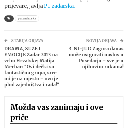
prijevare, javlja
PU zadarska.
pu zadarska
STARIJA OBJAVA
NOVIJA OBJAVA
DRAMA, SUZE I
3. NL-JUG Zagora danas
EMOCIJE Zadar 2013 na
može osigurati naslov u
vrhu Hrvatske; Matija
Posedarju – sve je u
Merhar: “Ovi dečki su
njihovim rukama!
fantastična grupa, srce
mi je na mjestu – ovo je
plod zajedništva i rada!”
Možda vas zanimaju i ove
priče