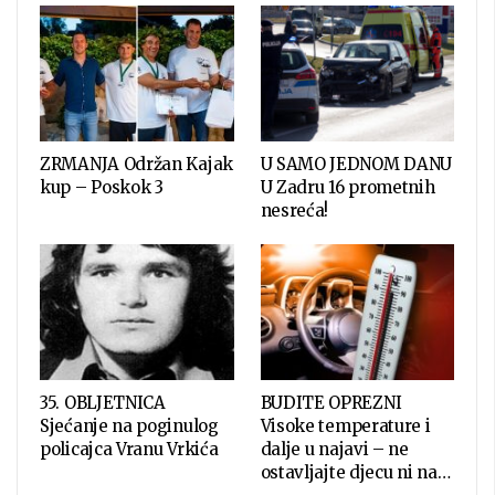
ZRMANJA Održan Kajak
U SAMO JEDNOM DANU
kup – Poskok 3
U Zadru 16 prometnih
nesreća!
35. OBLJETNICA
BUDITE OPREZNI
Sjećanje na poginulog
Visoke temperature i
policajca Vranu Vrkića
dalje u najavi – ne
ostavljajte djecu ni na…