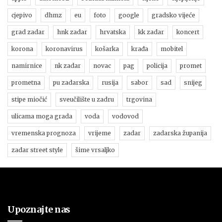
cjepivo
dhmz
eu
foto
google
gradsko vijeće
grad zadar
hnk zadar
hrvatska
kk zadar
koncert
korona
koronavirus
košarka
krađa
mobitel
namirnice
nk zadar
novac
pag
policija
promet
prometna
pu zadarska
rusija
sabor
sad
snijeg
stipe miočić
sveučilište u zadru
trgovina
ulicama moga grada
voda
vodovod
vremenska prognoza
vrijeme
zadar
zadarska županija
zadar street style
šime vrsaljko
Upoznajte nas