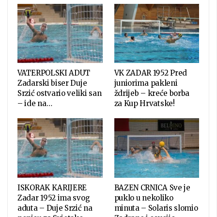
VATERPOLSKI ADUT
VK ZADAR 1952 Pred
Zadarski biser Duje
juniorima pakleni
Srzić ostvario veliki san
ždrijeb – kreće borba
– ide na…
za Kup Hrvatske!
ISKORAK KARIJERE
BAZEN CRNICA Sve je
Zadar 1952 ima svog
puklo u nekoliko
aduta – Duje Srzić na
minuta – Solaris slomio