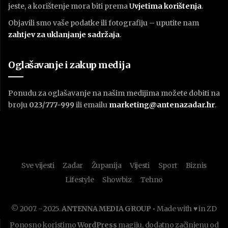
jeste, a korištenje mora biti prema
U
vjetima korištenja
.
Objavili smo vaše podatke ili fotografiju – uputite nam
zahtjev za uklanjanje sadržaja
.
Oglašavanje i zakup medija
Ponudu za oglašavanje na našim medijima možete dobiti na
broju
023/777-999
ili emailu
marketing@antenazadar.hr
.
Sve vijesti
Zadar
Županija
Vijesti
Sport
Biznis
Lifestyle
Showbiz
Tehno
© 2007. - 2025.
ANTENNA MEDIA GROUP
• Made with ♥ in ZD
Ponosno koristimo
WordPress
magiju, dodatno začinjenu od