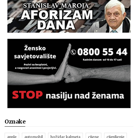
Oznake
apple
automobil
božidar kalmeta
cijene
cijepljenje