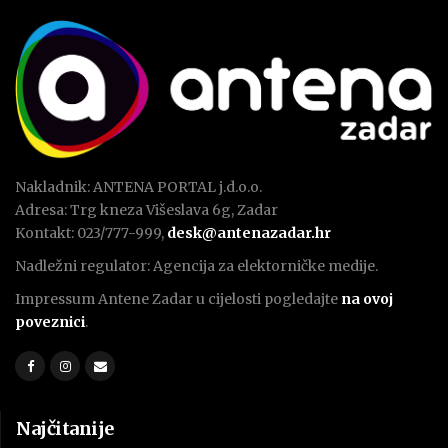
Nakladnik: ANTENA PORTAL j.d.o.o.
Adresa: Trg kneza Višeslava 6g, Zadar
Kontakt: 023/777-999,
desk@antenazadar.hr
Nadležni regulator: Agencija za elektorničke medije.
Impressum Antene Zadar u cijelosti pogledajte
na ovoj
poveznici
.
Najčitanije