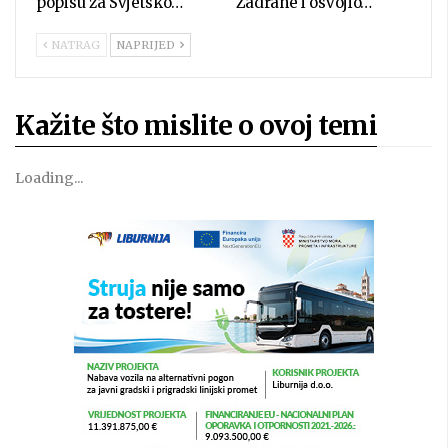
popisu za Svjetsko…
Zadrane i osvojio…
NATRAG
NAPRIJED
Kažite što mislite o ovoj temi
Loading...