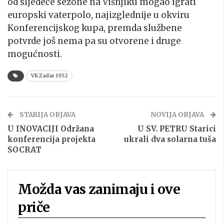
od sljedeće sezone na Višnjiku mogao igrati
europski vaterpolo, najizglednije u okviru
Konferencijskog kupa, premda službene
potvrde još nema pa su otvorene i druge
mogućnosti.
VK Zadar 1952
STARIJA OBJAVA
NOVIJA OBJAVA
U INOVACIJI Održana
U SV. PETRU Starici
konferencija projekta
ukrali dva solarna tuša
SOCRAT
Možda vas zanimaju i ove
priče