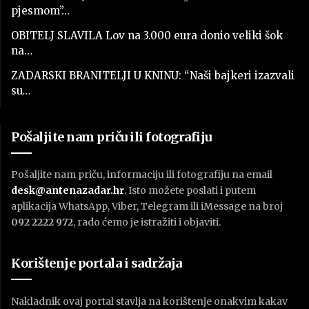
pjesmom”…
OBITELJ SLAVILA Lov na 3.000 eura donio veliki šok
na…
ZADARSKI BRANITELJI U KNINU: “Naši bajkeri izazvali
su…
Pošaljite nam priču ili fotografiju
Pošaljite nam priču, informaciju ili fotografiju na email
desk@antenazadar.hr
. Isto možete poslati i putem
aplikacija WhatsApp, Viber, Telegram ili iMessage na broj
092 2222 972
, rado ćemo je istražiti i objaviti.
Korištenje portala i sadržaja
Nakladnik ovaj portal stavlja na korištenje onakvim kakav