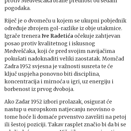
protiv Medveščaka brane prednost od sedam
pogodaka.
Riječ je o dvomeču u kojem se ukupni pobjednik
određuje zbrojem gol-razlike iz obje utakmice.
Igrače trenera
Ive Radetića
očekuje zahtjevan
posao protiv kvalitetnog i iskusnog
Medveščaka, koji će pred svojim navijačima
pokušati nadoknaditi veliki zaostatak. Momčad
Zadra 1952 svjesna je važnosti susreta te će
ključ uspjeha ponovno biti disciplina,
koncentracija i mirnoća u igri, uz energiju i
borbenost iz prvog dvoboja.
Ako Zadar 1952 izbori prolazak, osigurat će
nastup u europskom natjecanju neovisno o
tome hoće li domaće prvenstvo završiti na petoj
ili šestoj poziciji. Takav rasplet značio bi da bi se