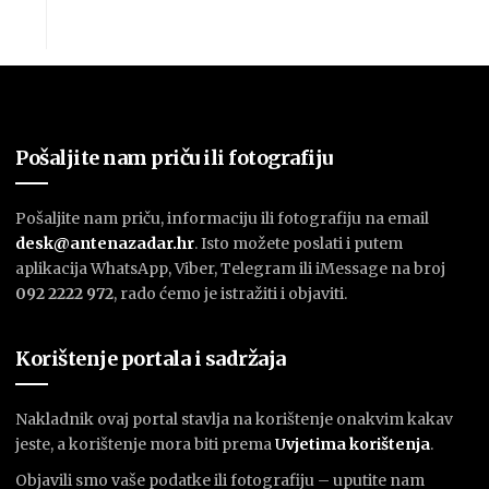
Pošaljite nam priču ili fotografiju
Pošaljite nam priču, informaciju ili fotografiju na email
desk@antenazadar.hr
. Isto možete poslati i putem
aplikacija WhatsApp, Viber, Telegram ili iMessage na broj
092 2222 972
, rado ćemo je istražiti i objaviti.
Korištenje portala i sadržaja
Nakladnik ovaj portal stavlja na korištenje onakvim kakav
jeste, a korištenje mora biti prema
U
vjetima korištenja
.
Objavili smo vaše podatke ili fotografiju – uputite nam