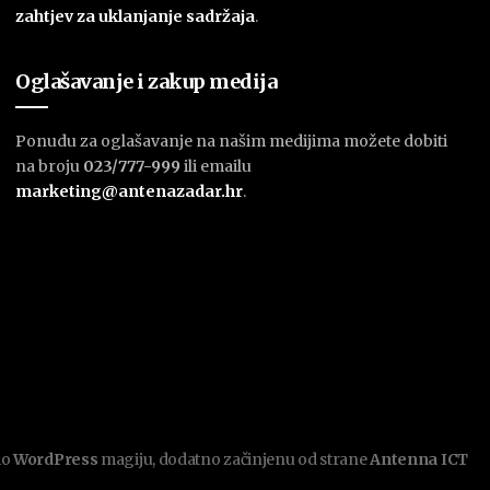
zahtjev za uklanjanje sadržaja
.
Oglašavanje i zakup medija
Ponudu za oglašavanje na našim medijima možete dobiti
na broju
023/777-999
ili emailu
marketing@antenazadar.hr
.
mo
WordPress
magiju, dodatno začinjenu od strane
Antenna ICT