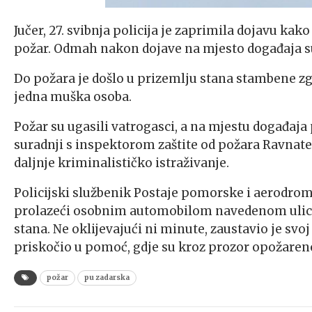
Jučer, 27. svibnja policija je zaprimila dojavu kako
požar. Odmah nakon dojave na mjesto događaja s
Do požara je došlo u prizemlju stana stambene zg
jedna muška osoba.
Požar su ugasili vatrogasci, a na mjestu događaja 
suradnji s inspektorom zaštite od požara Ravnateljs
daljnje kriminalističko istraživanje.
Policijski službenik Postaje pomorske i aerodromsk
prolazeći osobnim automobilom navedenom ulicom
stana. Ne oklijevajući ni minute, zaustavio je sv
priskočio u pomoć, gdje su kroz prozor opožareno
požar
pu zadarska