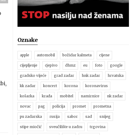
rska
o
Oznake
apple
automobil
božidar kalmeta
cijene
cijepljenje
cjepivo
dhmz
eu
foto
google
gradsko vijeće
grad zadar
hnk zadar
hrvatska
bi,
kk zadar
koncert
korona
koronavirus
košarka
krađa
mobitel
namirnice
nk zadar
novac
pag
policija
promet
prometna
pu zadarska
rusija
sabor
sad
snijeg
stipe miočić
sveučilište u zadru
trgovina