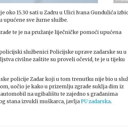
PU zada
 je oko 15.30 sati u Zadru u Ulici Ivana Gundulića izbi
u upućene sve žurne službe.
rade te je na pružanje liječničke pomoći upućena
policijski službenici Policijske uprave zadarske su u
tva civilne zaštite su proveli očevid, te je u tijeku
e policije Zadar koji u tom trenutku nije bio u služ
, uočio je kako u prizemlju zgrade suklja dim iz
oj automobil na ugibalištu te zajedno s građanima
g stana izvukli muškarca, javlja
PU zadarska
.