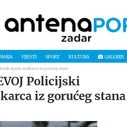
PANIJA
VIJESTI
SPORT
KULTURA
GALERIJE
enik spasio muškarca iz gorućeg stana
OJ Policijski
karca iz gorućeg stana