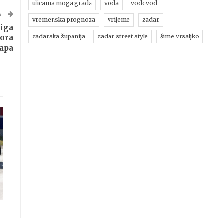
ulicama moga grada
voda
vodovod
A
vremenska prognoza
vrijeme
zadar
jiga
zadarska županija
zadar street style
šime vrsaljko
tora
apa