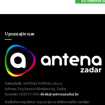
Upoznajte nas
Nakladnik: ANTENA PORTAL j.d.o.o.
Adresa: Trg kneza Višeslava 6g, Zadar
Kontakt: 023/777-999,
desk@antenazadar.hr
Nadležni regulator: Agencija za elektorničke medije.