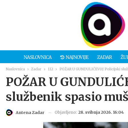
NASLOVNICA
NAJNOVIJE
ZADAR
ŽU
Naslovnica
Zadar
112
POŽAR U GUNDULIĆEVOJ Policijski služb
POŽAR U GUNDULIĆEV
službenik spasio muš
Objavljeno:
28. svibnja 2026. 16:04
Antena Zadar