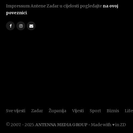
Impressum Antene Zadar u cijelosti pogledajte
na ovoj
poveznici
.
Sve vijesti
Zadar
Županija
Vijesti
Sport
Biznis
Life
© 2007. - 2025.
ANTENNA MEDIA GROUP
• Made with ♥ in ZD