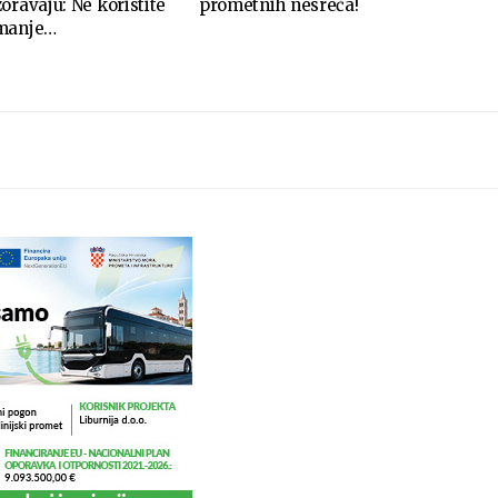
oravaju: Ne koristite
prometnih nesreća!
imanje…