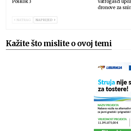
Poskok 3
Vatrogasci upoz
dronove za sn
NATRAG
NAPRIJED
Kažite što mislite o ovoj temi