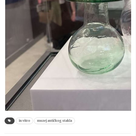
in vitro
muzej antičkog stakla