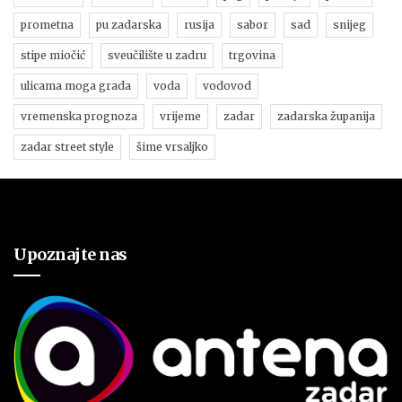
prometna
pu zadarska
rusija
sabor
sad
snijeg
stipe miočić
sveučilište u zadru
trgovina
ulicama moga grada
voda
vodovod
vremenska prognoza
vrijeme
zadar
zadarska županija
zadar street style
šime vrsaljko
Upoznajte nas