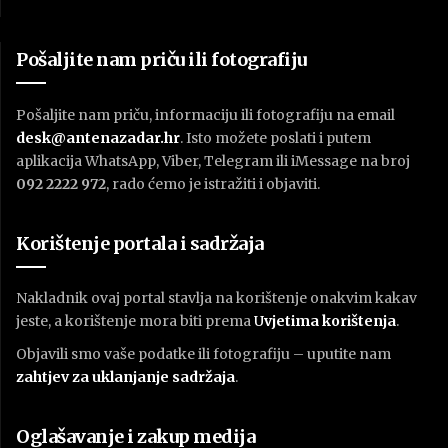
Pošaljite nam priču ili fotografiju
Pošaljite nam priču, informaciju ili fotografiju na email
desk@antenazadar.hr
. Isto možete poslati i putem
aplikacija WhatsApp, Viber, Telegram ili iMessage na broj
092 2222 972
, rado ćemo je istražiti i objaviti.
Korištenje portala i sadržaja
Nakladnik ovaj portal stavlja na korištenje onakvim kakav
jeste, a korištenje mora biti prema
U
vjetima korištenja
.
Objavili smo vaše podatke ili fotografiju – uputite nam
zahtjev za uklanjanje sadržaja
.
Oglašavanje i zakup medija