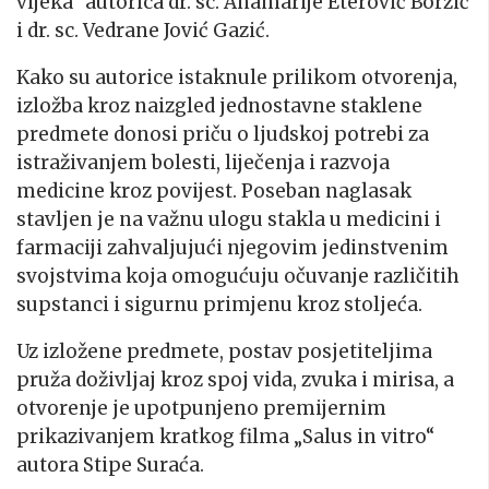
vijeka“ autorica dr. sc. Anamarije Eterović Borzić
i dr. sc. Vedrane Jović Gazić.
Kako su autorice istaknule prilikom otvorenja,
izložba kroz naizgled jednostavne staklene
predmete donosi priču o ljudskoj potrebi za
istraživanjem bolesti, liječenja i razvoja
medicine kroz povijest. Poseban naglasak
stavljen je na važnu ulogu stakla u medicini i
farmaciji zahvaljujući njegovim jedinstvenim
svojstvima koja omogućuju očuvanje različitih
supstanci i sigurnu primjenu kroz stoljeća.
Uz izložene predmete, postav posjetiteljima
pruža doživljaj kroz spoj vida, zvuka i mirisa, a
otvorenje je upotpunjeno premijernim
prikazivanjem kratkog filma „Salus in vitro“
autora Stipe Suraća.