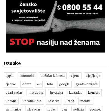
Oznake
apple
automobil
božidar kalmeta
cijene
cijepljenje
cjepivo
dhmz
eu
foto
google
gradsko vijeće
grad zadar
hnk zadar
hrvatska
kk zadar
koncert
korona
koronavirus
košarka
krađa
mobitel
namirnice
nk zadar
novac
pag
policija
promet