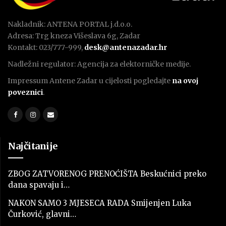
Nakladnik: ANTENA PORTAL j.d.o.o.
Adresa: Trg kneza Višeslava 6g, Zadar
Kontakt: 023/777-999,
desk@antenazadar.hr
Nadležni regulator: Agencija za elektorničke medije.
Impressum Antene Zadar u cijelosti pogledajte
na ovoj
poveznici
.
Najčitanije
ZBOG ZATVORENOG PRENOĆIŠTA Beskućnici preko
dana spavaju i…
NAKON SAMO 3 MJESECA RADA Smijenjen Luka
Čurković, glavni…