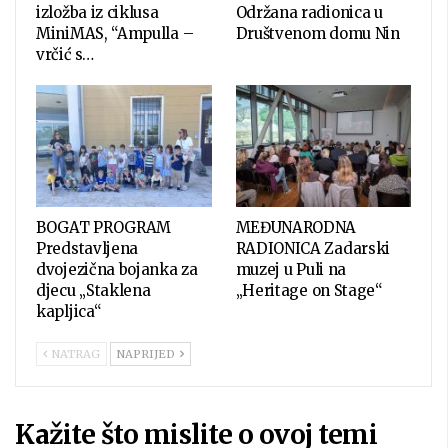
izložba iz ciklusa
Održana radionica u
MiniMAS, “Ampulla –
Društvenom domu Nin
vrčić s…
BOGAT PROGRAM
MEĐUNARODNA
Predstavljena
RADIONICA Zadarski
dvojezična bojanka za
muzej u Puli na
djecu „Staklena
„Heritage on Stage“
kapljica“
NATRAG
NAPRIJED
Kažite što mislite o ovoj temi