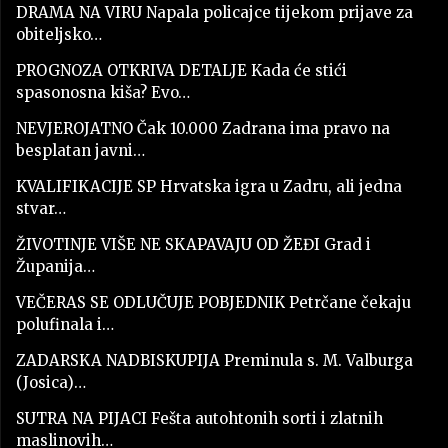
DRAMA NA VIRU Napala policajce tijekom prijave za
obiteljsko…
PROGNOZA OTKRIVA DETALJE Kada će stići
spasonosna kiša? Evo…
NEVJEROJATNO Čak 10.000 Zadrana ima pravo na
besplatan javni…
KVALIFIKACIJE SP Hrvatska igra u Zadru, ali jedna
stvar…
ŽIVOTINJE VIŠE NE SKAPAVAJU OD ŽEĐI Grad i
Županija…
VEČERAS SE ODLUČUJE POBJEDNIK Petrčane čekaju
polufinala i…
ZADARSKA NADBISKUPIJA Preminula s. M. Valburga
(Josica)…
SUTRA NA PIJACI Fešta autohtonih sorti i zlatnih
maslinovih…