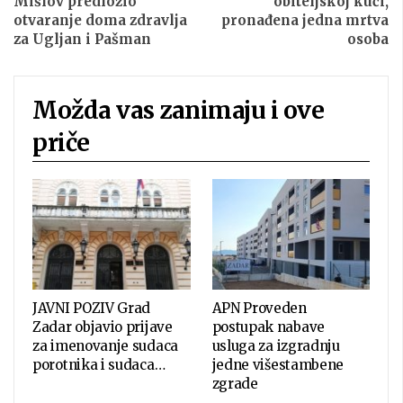
Mišlov predložio
obiteljskoj kući,
otvaranje doma zdravlja
pronađena jedna mrtva
za Ugljan i Pašman
osoba
Možda vas zanimaju i ove
priče
JAVNI POZIV Grad
APN Proveden
Zadar objavio prijave
postupak nabave
za imenovanje sudaca
usluga za izgradnju
porotnika i sudaca…
jedne višestambene
zgrade