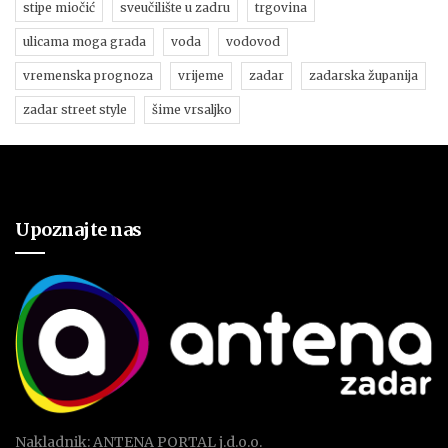
stipe miočić
sveučilište u zadru
trgovina
ulicama moga grada
voda
vodovod
vremenska prognoza
vrijeme
zadar
zadarska županija
zadar street style
šime vrsaljko
Upoznajte nas
Nakladnik: ANTENA PORTAL j.d.o.o.