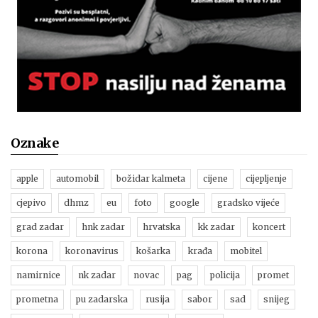
Oznake
apple
automobil
božidar kalmeta
cijene
cijepljenje
cjepivo
dhmz
eu
foto
google
gradsko vijeće
grad zadar
hnk zadar
hrvatska
kk zadar
koncert
korona
koronavirus
košarka
krađa
mobitel
namirnice
nk zadar
novac
pag
policija
promet
prometna
pu zadarska
rusija
sabor
sad
snijeg