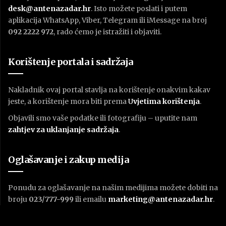
desk@antenazadar.hr
. Isto možete poslati i putem
aplikacija WhatsApp, Viber, Telegram ili iMessage na broj
092 2222 972
, rado ćemo je istražiti i objaviti.
Korištenje portala i sadržaja
Nakladnik ovaj portal stavlja na korištenje onakvim kakav
jeste, a korištenje mora biti prema
U
vjetima korištenja
.
Objavili smo vaše podatke ili fotografiju – uputite nam
zahtjev za uklanjanje sadržaja
.
Oglašavanje i zakup medija
Ponudu za oglašavanje na našim medijima možete dobiti na
broju
023/777-999
ili emailu
marketing@antenazadar.hr
.