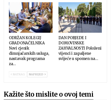
ODRŽAN KOLEGIJ
DAN POBJEDE I
GRADONAČELNIKA
DOMOVINSKE
Novi cjenik
ZAHVALNOSTI Položeni
dimnjačarskih usluga,
vijenci i zapaljene
nastavak programa
svijeće u spomen na…
za…
NATRAG
NAPRIJED
Kažite što mislite o ovoj temi