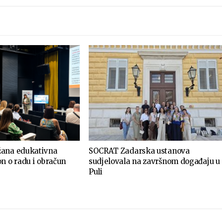
žana edukativna
SOCRAT Zadarska ustanova
n o radu i obračun
sudjelovala na završnom događaju u
Puli