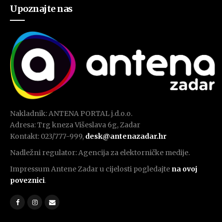
Upoznajte nas
Nakladnik: ANTENA PORTAL j.d.o.o.
Adresa: Trg kneza Višeslava 6g, Zadar
Kontakt: 023/777-999,
desk@antenazadar.hr
Nadležni regulator: Agencija za elektorničke medije.
Impressum Antene Zadar u cijelosti pogledajte
na ovoj
poveznici
.