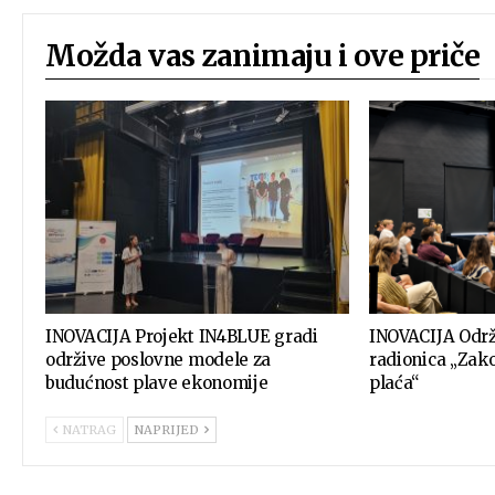
Možda vas zanimaju i ove priče
INOVACIJA Projekt IN4BLUE gradi
INOVACIJA Odr
održive poslovne modele za
radionica „Zako
budućnost plave ekonomije
plaća“
NATRAG
NAPRIJED