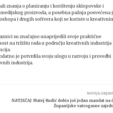
jali znanja o planiranju i korištenju sklopovske i
 medijskog proizvoda, a posebna pažnja posvećena 
shopa i drugih softvera koji se koriste u kreativni
aznici su značajno unaprijedili svoje praktične
st na tržištu rada u području kreativnih industrija 
cija.
tno je potvrdila svoju ulogu u razvoju i provedbi
vnih industrija.
NOVIJA OBJAV
NATJEČAJ Matej Rudić dobio još jedan mandat na 
Županijske vatrogasne zajed