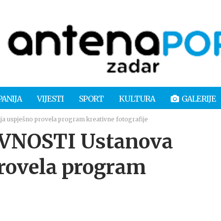
PANIJA
VIJESTI
SPORT
KULTURA
GALERIJE
uspješno provela program kreativne fotografije
VNOSTI Ustanova
rovela program