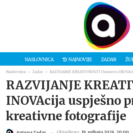
NASLOVNICA
NAJNOVIJE
ZADAR
ŽU
Naslovnica
Zadar
RAZVIJANJE KREATIVNOSTI Ustanova INOVAcija 
RAZVIJANJE KREATI
INOVAcija uspješno p
kreativne fotografije
Objavljeno:
19. svibnja 2026. 20:00
Antena Zadar