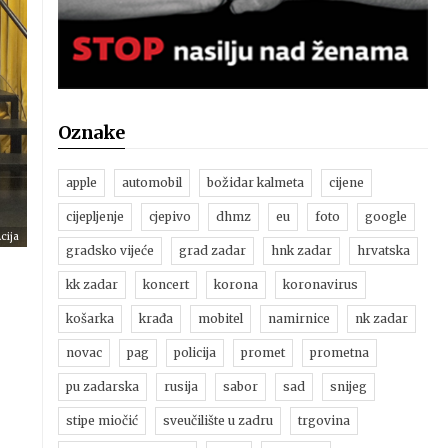
Oznake
apple
automobil
božidar kalmeta
cijene
cijepljenje
cjepivo
dhmz
eu
foto
google
cija
gradsko vijeće
grad zadar
hnk zadar
hrvatska
kk zadar
koncert
korona
koronavirus
košarka
krađa
mobitel
namirnice
nk zadar
novac
pag
policija
promet
prometna
pu zadarska
rusija
sabor
sad
snijeg
stipe miočić
sveučilište u zadru
trgovina