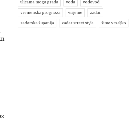
ulicama moga grada
voda
vodovod
vremenska prognoza
vrijeme
zadar
zadarska županija
zadar street style
šime vrsaljko
m
am
oz