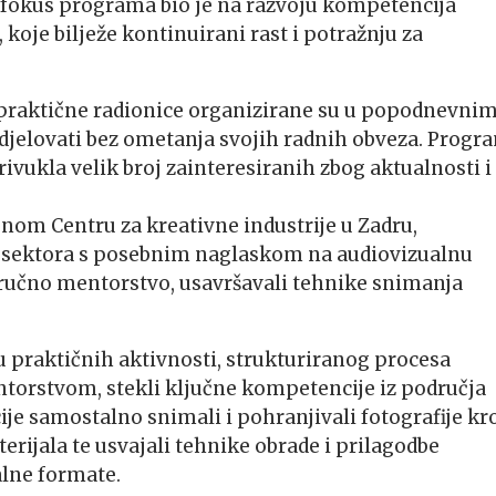
 fokus programa bio je na razvoju kompetencija
koje bilježe kontinuirani rast i potražnju za
 i praktične radionice organizirane su u popodnevni
djelovati bez ometanja svojih radnih obveza. Progr
ivukla velik broj zainteresiranih zbog aktualnosti i
nom Centru za kreativne industrije u Zadru,
h sektora s posebnim naglaskom na audiovizualnu
 stručno mentorstvo, usavršavali tehnike snimanja
 praktičnih aktivnosti, strukturiranog procesa
torstvom, stekli ključne kompetencije iz područja
ije samostalno snimali i pohranjivali fotografije kr
erijala te usvajali tehnike obrade i prilagodbe
alne formate.