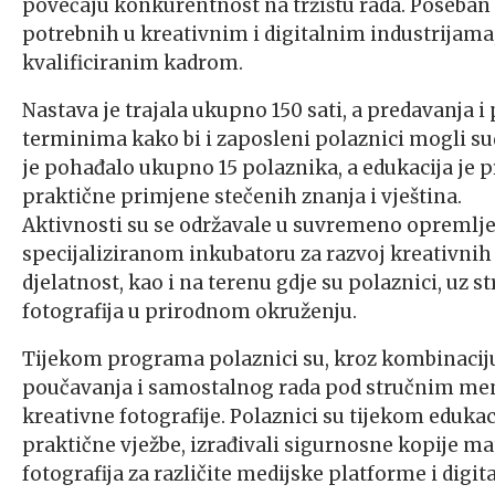
povećaju konkurentnost na tržištu rada. Poseban
potrebnih u kreativnim i digitalnim industrijama, 
kvalificiranim kadrom.
Nastava je trajala ukupno 150 sati, a predavanja
terminima kako bi i zaposleni polaznici mogli su
je pohađalo ukupno 15 polaznika, a edukacija je pr
praktične primjene stečenih znanja i vještina.
Aktivnosti su se održavale u suvremeno opremlje
specijaliziranom inkubatoru za razvoj kreativni
djelatnost, kao i na terenu gdje su polaznici, uz
fotografija u prirodnom okruženju.
Tijekom programa polaznici su, kroz kombinaciju
poučavanja i samostalnog rada pod stručnim men
kreativne fotografije. Polaznici su tijekom edukac
praktične vježbe, izrađivali sigurnosne kopije mat
fotografija za različite medijske platforme i digit