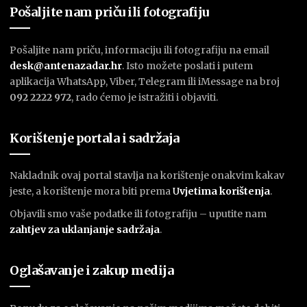
Pošaljite nam priču ili fotografiju
Pošaljite nam priču, informaciju ili fotografiju na email
desk@antenazadar.hr
. Isto možete poslati i putem
aplikacija WhatsApp, Viber, Telegram ili iMessage na broj
092 2222 972
, rado ćemo je istražiti i objaviti.
Korištenje portala i sadržaja
Nakladnik ovaj portal stavlja na korištenje onakvim kakav
jeste, a korištenje mora biti prema
U
vjetima korištenja
.
Objavili smo vaše podatke ili fotografiju – uputite nam
zahtjev za uklanjanje sadržaja
.
Oglašavanje i zakup medija