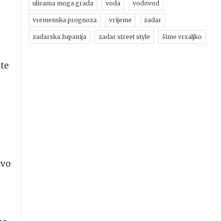
ulicama moga grada
voda
vodovod
vremenska prognoza
vrijeme
zadar
zadarska županija
zadar street style
šime vrsaljko
 te
tvo