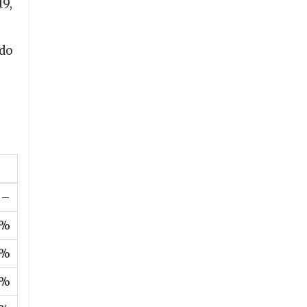
19,
 do
–
 %
 %
 %