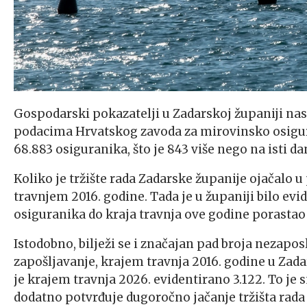
Gospodarski pokazatelji u Zadarskoj županiji nas
podacima Hrvatskog zavoda za mirovinsko osiguran
68.883 osiguranika, što je 843 više nego na isti da
Koliko je tržište rada Zadarske županije ojačalo 
travnjem 2016. godine. Tada je u županiji bilo evid
osiguranika do kraja travnja ove godine porastao 
Istodobno, bilježi se i značajan pad broja nezap
zapošljavanje, krajem travnja 2016. godine u Zada
je krajem travnja 2026. evidentirano 3.122. To je 
dodatno potvrđuje dugoročno jačanje tržišta rada 