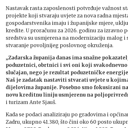
Nastavak rasta zaposlenosti potvrđuje važnost st
projekte koji stvaraju uvjete za nova radna mjes
gospodarstvenika imaju i županijske mjere, uklj
kredite. U proračunu za 2026. godinu za izravno p
sredstva su usmjerena na modernizaciju malog i s
stvaranje povoljnijeg poslovnog okruženja.
„Zadarska županija danas ima snažne pokazatelje
poduzetnici, obrtnici i svi oni koji svakodnevno
slučajan, nego je rezultat poduzetničke energije
Naš je zadatak nastaviti stvarati uvjete u kojima 
dijelovima županije. Posebno smo fokusirani na
novu kreditnu liniju usmjerenu na poljoprivred
i turizam Ante Sjauš.
Kada se podaci analiziraju po gradovima i općinam
Zadru, ukupno 41.380, što čini oko 60 posto ukupn