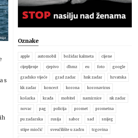
nija
Oznake
apple
automobil
božidar kalmeta
cijene
e
cijepljenje
cjepivo
dhmz
eu
foto
google
gradsko vijeće
grad zadar
hnk zadar
hrvatska
a s
kk zadar
koncert
korona
koronavirus
košarka
krađa
mobitel
namirnice
nk zadar
novac
pag
policija
promet
prometna
ih
pu zadarska
rusija
sabor
sad
snijeg
stipe miočić
sveučilište u zadru
trgovina