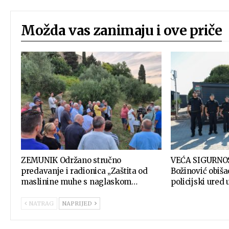
Možda vas zanimaju i ove priče
ZEMUNIK Održano stručno
VEĆA SIGURNOS
predavanje i radionica „Zaštita od
Božinović obiš
maslinine muhe s naglaskom…
policijski ured
NATRAG
NAPRIJED