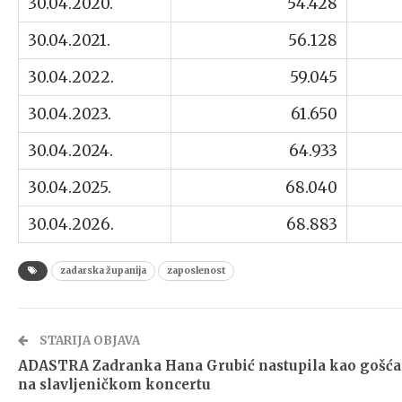
30.04.2020.
54.428
30.04.2021.
56.128
30.04.2022.
59.045
30.04.2023.
61.650
30.04.2024.
64.933
30.04.2025.
68.040
30.04.2026.
68.883
zadarska županija
zaposlenost
STARIJA OBJAVA
ADASTRA Zadranka Hana Grubić nastupila kao gošća
na slavljeničkom koncertu