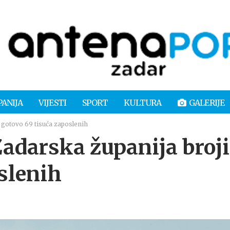
PANIJA
VIJESTI
SPORT
KULTURA
GALERIJE
gotovo 69 tisuća zaposlenih
arska županija broji
slenih