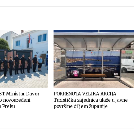
T Ministar Davor
POKRENUTA VELIKA AKCIJA
ao novouređeni
Turistička zajednica ulaže u javne
 u Preku
površine diljem županije