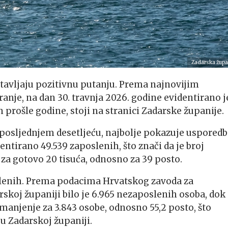
Zadarska župa
tavljaju pozitivnu putanju. Prema najnovijim
je, na dan 30. travnja 2026. godine evidentirano j
n prošle godine, stoji na stranici Zadarske županije.
u posljednjem desetljeću, najbolje pokazuje usporedb
entirano 49.539 zaposlenih, što znači da je broj
za gotovo 20 tisuća, odnosno za 39 posto.
oslenih. Prema podacima Hrvatskog zavoda za
rskoj županiji bilo je 6.965 nezaposlenih osoba, dok 
smanjenje za 3.843 osobe, odnosno 55,2 posto, što
u Zadarskoj županiji.