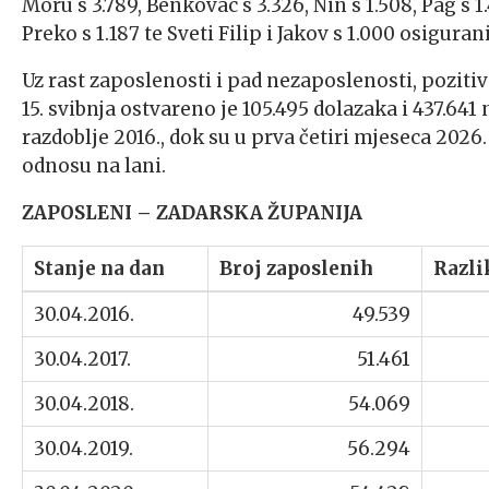
Moru s 3.789, Benkovac s 3.326, Nin s 1.508, Pag s 1.
Preko s 1.187 te Sveti Filip i Jakov s 1.000 osiguran
Uz rast zaposlenosti i pad nezaposlenosti, poziti
15. svibnja ostvareno je 105.495 dolazaka i 437.641
razdoblje 2016., dok su u prva četiri mjeseca 2026.
odnosu na lani.
ZAPOSLENI – ZADARSKA ŽUPANIJA
Stanje na dan
Broj zaposlenih
Razli
30.04.2016.
49.539
30.04.2017.
51.461
30.04.2018.
54.069
30.04.2019.
56.294