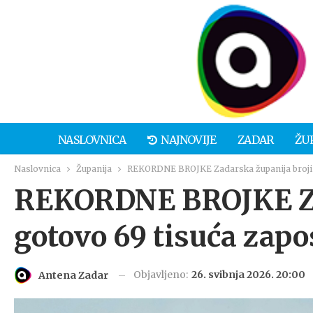
NASLOVNICA
NAJNOVIJE
ZADAR
ŽU
Naslovnica
Županija
REKORDNE BROJKE Zadarska županija broji 
REKORDNE BROJKE Zad
gotovo 69 tisuća zapo
Objavljeno:
26. svibnja 2026. 20:00
Antena Zadar