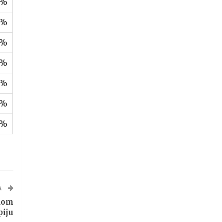
 %
 %
 %
 %
 %
 %
 %
A
dom
piju