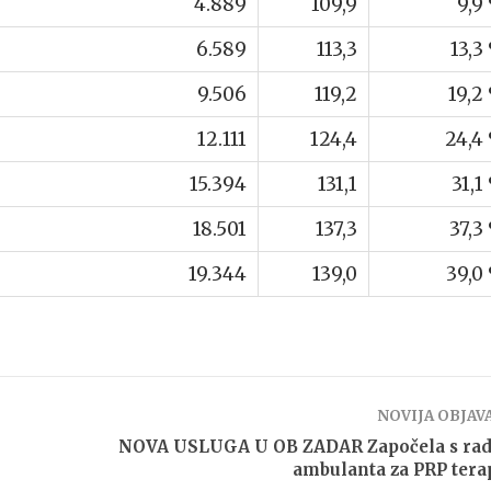
4.889
109,9
9,9
6.589
113,3
13,3
9.506
119,2
19,2
12.111
124,4
24,4
15.394
131,1
31,1
18.501
137,3
37,3
19.344
139,0
39,0
NOVIJA OBJAV
NOVA USLUGA U OB ZADAR Započela s ra
ambulanta za PRP tera