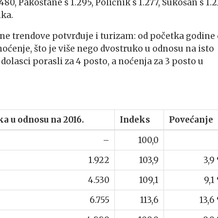
480, Pakoštane s 1.295, Poličnik s 1.277, Sukošan s 1.2
ika.
vne trendove potvrđuje i turizam: od početka godine
 noćenje, što je više nego dvostruko u odnosu na isto
 dolasci porasli za 4 posto, a noćenja za 3 posto u
ka u odnosu na 2016.
Indeks
Povećanje
–
100,0
1.922
103,9
3,9
4.530
109,1
9,1
6.755
113,6
13,6