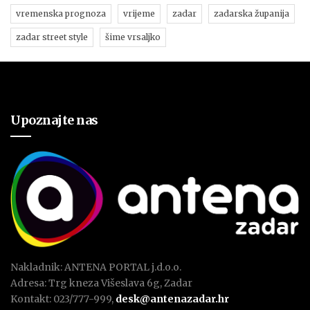
vremenska prognoza
vrijeme
zadar
zadarska županija
zadar street style
šime vrsaljko
Upoznajte nas
Nakladnik: ANTENA PORTAL j.d.o.o.
Adresa: Trg kneza Višeslava 6g, Zadar
Kontakt: 023/777-999,
desk@antenazadar.hr