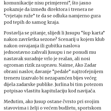
komunikacije nisu primjereni“, što jasno
pokazuje da između direktora i trenera ne
“cvjetaju ruže” te da se odluka namjerno gura
pod tepih do samog kraja.
Postavlja se pitanje, slijedi li Jusupu “šup karta”
nakon završetka sezone? Scenarij u kojem klub
nakon osvajanja ili gubitka naslova
jednostavno zahvali Jusupu i ne ponudi mu
nastavak suradnje vrlo je realan, ali nosi
ogroman rizik za upravu. Naime, Ako Zadar
obrani naslov, davanje “pedale” najtrofejnijem
treneru izazvalo bi nezapamćen bijes većeg
dijela zadarske publike. Jurlina bi tim potezom
potpisao vlastitu kapitulaciju kod navijača.
Međutim, ako Jusup ostane čvrsto pri svojim
stavovima i želji o većem budžetu, sportskom