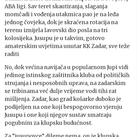
ABA ligi. Sav teret skautiranja, slaganja
momčadi i vođenja utakmica pao je na leđa
jednog čovjeka, dok je skraćena rotacija na
terenu iznijela lavovski dio posla na tri
kolosijeka. Jusupu je u takvim, gotovo
amaterskim uvjetima unutar KK Zadar, sve teže
raditi
No, dok većina navijača u popularnom Jupi vidi
jedinog istinskog zaštitnika kluba od političkih
strujanja i nesposobnih uprava, na zadarskim
se tribinama već dulje vrijeme vodi tihi rat
mišljenja. Zadar, kao grad košarke duboko je
podijeljen na one koji bespogovorno vjeruju
Jusupu i one koji njegov sustav smatraju
pogubnim za klupsku budućnost.
Za “jusupovce” dileme nema, on je klupska