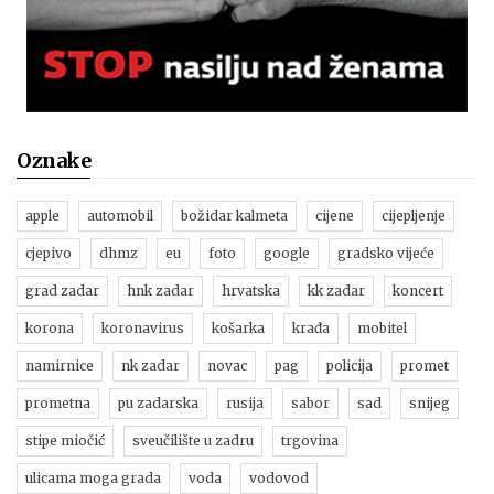
Oznake
apple
automobil
božidar kalmeta
cijene
cijepljenje
cjepivo
dhmz
eu
foto
google
gradsko vijeće
grad zadar
hnk zadar
hrvatska
kk zadar
koncert
korona
koronavirus
košarka
krađa
mobitel
namirnice
nk zadar
novac
pag
policija
promet
prometna
pu zadarska
rusija
sabor
sad
snijeg
stipe miočić
sveučilište u zadru
trgovina
ulicama moga grada
voda
vodovod