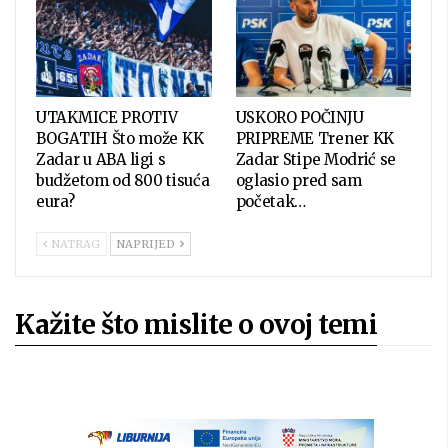
UTAKMICE PROTIV
USKORO POČINJU
BOGATIH Što može KK
PRIPREME Trener KK
Zadar u ABA ligi s
Zadar Stipe Modrić se
budžetom od 800 tisuća
oglasio pred sam
eura?
početak…
NATRAG
NAPRIJED
Kažite što mislite o ovoj temi