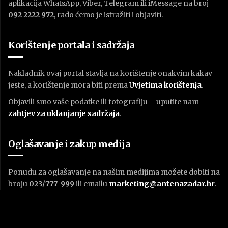
aplikacija WhatsApp, Viber, Telegram ili iMessage na broj
092 2222 972
, rado ćemo je istražiti i objaviti.
Korištenje portala i sadržaja
Nakladnik ovaj portal stavlja na korištenje onakvim kakav
jeste, a korištenje mora biti prema
U
vjetima korištenja
.
Objavili smo vaše podatke ili fotografiju – uputite nam
zahtjev za uklanjanje sadržaja
.
Oglašavanje i zakup medija
Ponudu za oglašavanje na našim medijima možete dobiti na
broju
023/777-999
ili emailu
marketing@antenazadar.hr
.