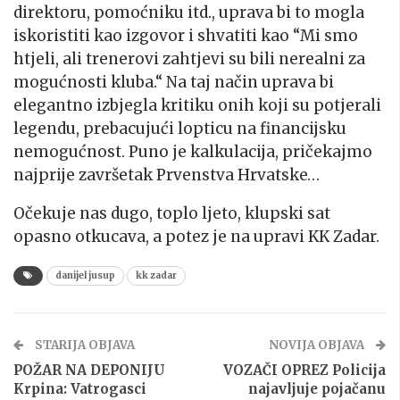
direktoru, pomoćniku itd., uprava bi to mogla
iskoristiti kao izgovor i shvatiti kao “Mi smo
htjeli, ali trenerovi zahtjevi su bili nerealni za
mogućnosti kluba.“ Na taj način uprava bi
elegantno izbjegla kritiku onih koji su potjerali
legendu, prebacujući lopticu na financijsku
nemogućnost. Puno je kalkulacija, pričekajmo
najprije završetak Prvenstva Hrvatske…
Očekuje nas dugo, toplo ljeto, klupski sat
opasno otkucava, a potez je na upravi KK Zadar.
danijel jusup
kk zadar
STARIJA OBJAVA
NOVIJA OBJAVA
POŽAR NA DEPONIJU
VOZAČI OPREZ Policija
Krpina: Vatrogasci
najavljuje pojačanu