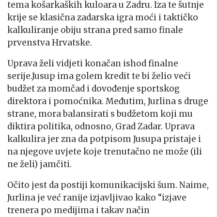
tema košarkaških kuloara u Zadru. Iza te šutnje
krije se klasična zadarska igra moći i taktičko
kalkuliranje obiju strana pred samo finale
prvenstva Hrvatske.
Uprava želi vidjeti konačan ishod finalne
serije.Jusup ima golem kredit te bi želio veći
budžet za momčad i dovođenje sportskog
direktora i pomoćnika. Međutim, Jurlina s druge
strane, mora balansirati s budžetom koji mu
diktira politika, odnosno, Grad Zadar. Uprava
kalkulira jer zna da potpisom Jusupa pristaje i
na njegove uvjete koje trenutačno ne može (ili
ne želi) jamčiti.
Očito jest da postiji komunikacijski šum. Naime,
Jurlina je već ranije izjavljivao kako “izjave
trenera po medijima i takav način