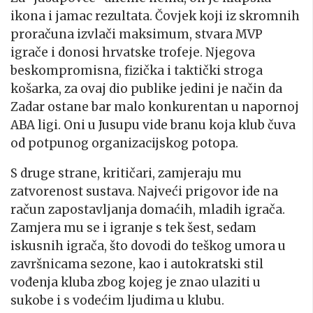
ikona i jamac rezultata. Čovjek koji iz skromnih
proračuna izvlači maksimum, stvara MVP
igrače i donosi hrvatske trofeje. Njegova
beskompromisna, fizička i taktički stroga
košarka, za ovaj dio publike jedini je način da
Zadar ostane bar malo konkurentan u napornoj
ABA ligi. Oni u Jusupu vide branu koja klub čuva
od potpunog organizacijskog potopa.
S druge strane, kritičari, zamjeraju mu
zatvorenost sustava. Najveći prigovor ide na
račun zapostavljanja domaćih, mladih igrača.
Zamjera mu se i igranje s tek šest, sedam
iskusnih igrača, što dovodi do teškog umora u
završnicama sezone, kao i autokratski stil
vođenja kluba zbog kojeg je znao ulaziti u
sukobe i s vodećim ljudima u klubu.