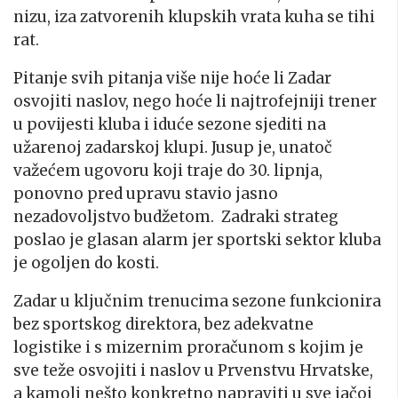
nizu, iza zatvorenih klupskih vrata kuha se tihi
rat.
Pitanje svih pitanja više nije hoće li Zadar
osvojiti naslov, nego hoće li najtrofejniji trener
u povijesti kluba i iduće sezone sjediti na
užarenoj zadarskoj klupi. Jusup je, unatoč
važećem ugovoru koji traje do 30. lipnja,
ponovno pred upravu stavio jasno
nezadovoljstvo budžetom. Zadraki strateg
poslao je glasan alarm jer sportski sektor kluba
je ogoljen do kosti.
Zadar u ključnim trenucima sezone funkcionira
bez sportskog direktora, bez adekvatne
logistike i s mizernim proračunom s kojim je
sve teže osvojiti i naslov u Prvenstvu Hrvatske,
a kamoli nešto konkretno napraviti u sve jačoj