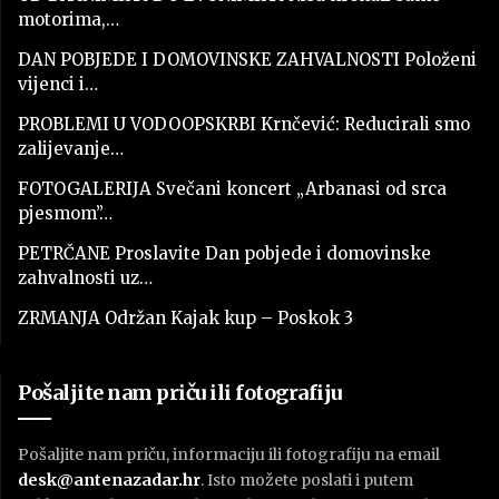
motorima,…
DAN POBJEDE I DOMOVINSKE ZAHVALNOSTI Položeni
vijenci i…
PROBLEMI U VODOOPSKRBI Krnčević: Reducirali smo
zalijevanje…
FOTOGALERIJA Svečani koncert „Arbanasi od srca
pjesmom”…
PETRČANE Proslavite Dan pobjede i domovinske
zahvalnosti uz…
ZRMANJA Održan Kajak kup – Poskok 3
Pošaljite nam priču ili fotografiju
Pošaljite nam priču, informaciju ili fotografiju na email
desk@antenazadar.hr
. Isto možete poslati i putem