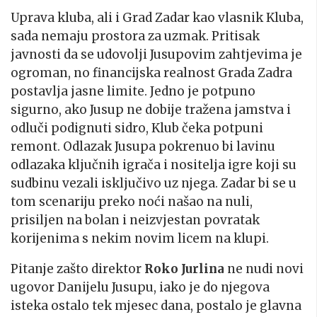
Uprava kluba, ali i Grad Zadar kao vlasnik Kluba,
sada nemaju prostora za uzmak. Pritisak
javnosti da se udovolji Jusupovim zahtjevima je
ogroman, no financijska realnost Grada Zadra
postavlja jasne limite. Jedno je potpuno
sigurno, ako Jusup ne dobije tražena jamstva i
odluči podignuti sidro, Klub čeka potpuni
remont. Odlazak Jusupa pokrenuo bi lavinu
odlazaka ključnih igrača i nositelja igre koji su
sudbinu vezali isključivo uz njega. Zadar bi se u
tom scenariju preko noći našao na nuli,
prisiljen na bolan i neizvjestan povratak
korijenima s nekim novim licem na klupi.
Pitanje zašto direktor
Roko Jurlina
ne nudi novi
ugovor Danijelu Jusupu, iako je do njegova
isteka ostalo tek mjesec dana, postalo je glavna