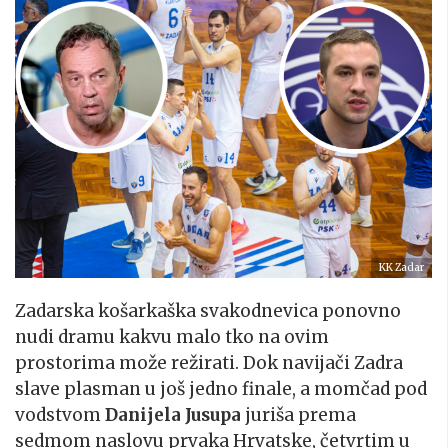
KK Zadar
Zadarska košarkaška svakodnevica ponovno
nudi dramu kakvu malo tko na ovim
prostorima može režirati. Dok navijači Zadra
slave plasman u još jedno finale, a momčad pod
vodstvom
Danijela Jusupa
juriša prema
sedmom naslovu prvaka Hrvatske, četvrtim u