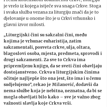
je vrelo iz kojega istječe sva snaga Crkve. Stoga
i svaka služba vezana za liturgiju znači da je to
djelovanje u onome što je u Crkvi vrhunsko i
glavni izvor milosti.
„Liturgijski čini su sakralni čini, među
kojima je vrhunac euharistija, zatim
sakramentali, posveta crkve, ulja, oltara,
blagoslovi osoba, mjesta, predmeta, sprovodi i
drugi sakramenti. Za sve to Crkva ima
pripremljenu knjigu, da se sveti čini obavljaju
dostojanstveno. Crkva u liturgijskim činima
očituje najljepše što ona jest, što ima i u čemu
sudjelujemo“, rekao je Milanović, dodavši da
nema službe koja je nebitna, neznatna, da bi se
mogla obavljati bilo kako – sve je važno zbog
važnosti slavlja koje Crkva vrši.