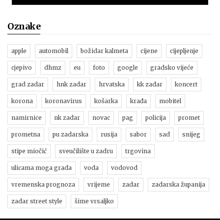
Oznake
apple
automobil
božidar kalmeta
cijene
cijepljenje
cjepivo
dhmz
eu
foto
google
gradsko vijeće
grad zadar
hnk zadar
hrvatska
kk zadar
koncert
korona
koronavirus
košarka
krađa
mobitel
namirnice
nk zadar
novac
pag
policija
promet
prometna
pu zadarska
rusija
sabor
sad
snijeg
stipe miočić
sveučilište u zadru
trgovina
ulicama moga grada
voda
vodovod
vremenska prognoza
vrijeme
zadar
zadarska županija
zadar street style
šime vrsaljko