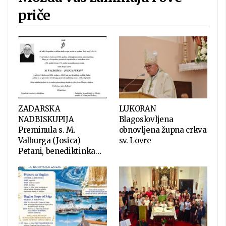
priče
ZADARSKA
LUKORAN
NADBISKUPIJA
Blagoslovljena
Preminula s. M.
obnovljena župna crkva
Valburga (Josica)
sv. Lovre
Petani, benediktinka…