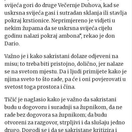
svijeća gori do druge Večernje Duhova, kad se
uskrsna svijeća gasi i sutradan sklanja ili stavlja
pokraj krstionice. Neprimjereno je vidjeti u
nekim župama da se uskrsna svijeća cijelu
godinu nalazi pokraj ambona“, rekao je don
Dario.
Važno je i kako sakristani dolaze odjeveni na
misu; to treba biti pristojno, dolično, jer nalaze
se na svetom mjestu. Da i ljudi primijete kako je
njima sveto to što rade, pa će i oni povjerovati u
svetost toga prostora i čina.
Tičić je naglasio kako je važno da sakristani
budu u dogovoru i suradnji sa župnikom, da ne
rade bez dogovora sa župnikom; da budu
otvoreni za razgovor, strpljivi i da slušaju jedno
drugo. Dogodi se i da se sakristane kritizira i