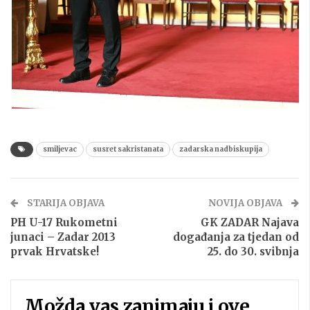
smiljevac
susret sakristanata
zadarska nadbiskupija
STARIJA OBJAVA
NOVIJA OBJAVA
PH U-17 Rukometni
GK ZADAR Najava
junaci – Zadar 2013
događanja za tjedan od
prvak Hrvatske!
25. do 30. svibnja
Možda vas zanimaju i ove