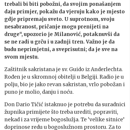
trebali bi biti pobožni, da svojim ponašanjem
daju primjer, pokažu da vjeruju kako je mjesto
gdje pripremaju sveto. U suprotnom, svoju
nesabranost, pričanje mogu prenijeti na
druge“, upozorio je Milanović, potaknuvši da
se ne radi u grču i u zadnji tren. Važno je da
budu neprimjetni, a sveprisutni; da je sve na
svom mjestu.
Zaštitnik sakristana je sv. Guido iz Anderlechta.
Rođen je u skromnoj obitelji u Belgiji. Radio je u
polju, bio je jako revan sakristan, vrlo pobožan i
puno je molio, danju i noću.
Don Dario Tičić istaknuo je potrebu da suradnici
župnika primijete što treba urediti, popraviti,
nekad i za vrijeme bogoslužja. Te ‘velike sitnice’
doprinose redu u bogoslužnom prostoru. Za to