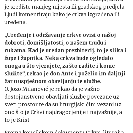
je središte manjeg mjesta ili gradskog predjela.
Ljudi komentiraju kako je crkva izgrađena ili
uređena.
„Uređenje i održavanje crkve ovisi o našoj
dobroti, domišljatosti, o našem trudu i
rukama. Kad je uredan prezbiterij, to je slika i
župe i župnika. Neka crkva bude ogledalo
onoga u što vjerujete, za što radite i kome
služite“, rekao je don Ante i poželio im daljnji
žar u uspješnom obavljanju te službe.
O. Jozo Milanović je rekao da je važno
dostojanstveno obavljati službe povezane uz
sveti prostor te da su liturgijski čini vezani uz
ono što je Crkvi najdragocjenije i najvažnije, a
to je Krist.
Prema koncilskom dokumentu Crkve, liturgija