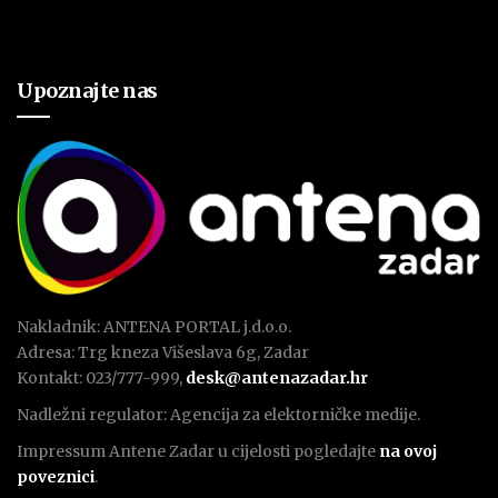
Upoznajte nas
Nakladnik: ANTENA PORTAL j.d.o.o.
Adresa: Trg kneza Višeslava 6g, Zadar
Kontakt: 023/777-999,
desk@antenazadar.hr
Nadležni regulator: Agencija za elektorničke medije.
Impressum Antene Zadar u cijelosti pogledajte
na ovoj
poveznici
.