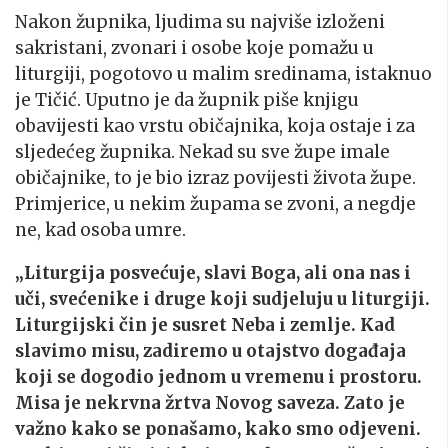
Nakon župnika, ljudima su najviše izloženi
sakristani, zvonari i osobe koje pomažu u
liturgiji, pogotovo u malim sredinama, istaknuo
je Tičić. Uputno je da župnik piše knjigu
obavijesti kao vrstu običajnika, koja ostaje i za
sljedećeg župnika. Nekad su sve župe imale
običajnike, to je bio izraz povijesti života župe.
Primjerice, u nekim župama se zvoni, a negdje
ne, kad osoba umre.
„Liturgija posvećuje, slavi Boga, ali ona nas i
uči, svećenike i druge koji sudjeluju u liturgiji.
Liturgijski čin je susret Neba i zemlje. Kad
slavimo misu, zadiremo u otajstvo događaja
koji se dogodio jednom u vremenu i prostoru.
Misa je nekrvna žrtva Novog saveza. Zato je
važno kako se ponašamo, kako smo odjeveni.