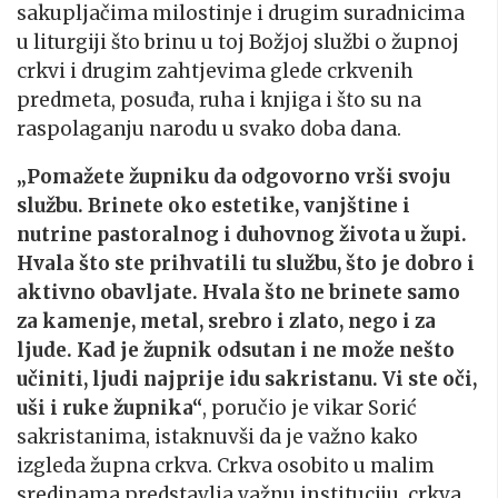
sakupljačima milostinje i drugim suradnicima
u liturgiji što brinu u toj Božjoj službi o župnoj
crkvi i drugim zahtjevima glede crkvenih
predmeta, posuđa, ruha i knjiga i što su na
raspolaganju narodu u svako doba dana.
„Pomažete župniku da odgovorno vrši svoju
službu. Brinete oko estetike, vanjštine i
nutrine pastoralnog i duhovnog života u župi.
Hvala što ste prihvatili tu službu, što je dobro i
aktivno obavljate. Hvala što ne brinete samo
za kamenje, metal, srebro i zlato, nego i za
ljude. Kad je župnik odsutan i ne može nešto
učiniti, ljudi najprije idu sakristanu. Vi ste oči,
uši i ruke župnika“
, poručio je vikar Sorić
sakristanima, istaknuvši da je važno kako
izgleda župna crkva. Crkva osobito u malim
sredinama predstavlja važnu instituciju, crkva