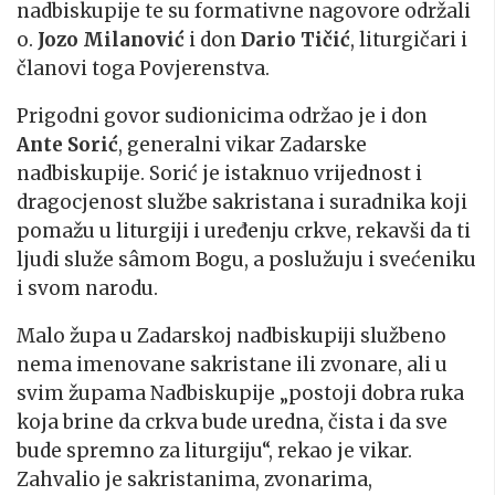
nadbiskupije te su formativne nagovore održali
o.
Jozo Milanović
i don
Dario Tičić
, liturgičari i
članovi toga Povjerenstva.
Prigodni govor sudionicima održao je i don
Ante Sorić
, generalni vikar Zadarske
nadbiskupije. Sorić je istaknuo vrijednost i
dragocjenost službe sakristana i suradnika koji
pomažu u liturgiji i uređenju crkve, rekavši da ti
ljudi služe sâmom Bogu, a poslužuju i svećeniku
i svom narodu.
Malo župa u Zadarskoj nadbiskupiji službeno
nema imenovane sakristane ili zvonare, ali u
svim župama Nadbiskupije „postoji dobra ruka
koja brine da crkva bude uredna, čista i da sve
bude spremno za liturgiju“, rekao je vikar.
Zahvalio je sakristanima, zvonarima,