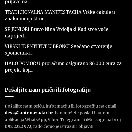
prijave na…
TRADICIONALNA MANIFESTACIJA Vrške ćakule u
znaku munještine,…
SP JUNIORI Bravo Nina Vrdoljak! Kad srce vuče
naprijed…
VIRSKI IDENTITET U BRONCI Svečano otvorenje
spomenika…
HALO POMOĆ U proračunu osigurano 86.000 eura za
projekt koji…
Pošaljite nam priču ili fotografiju
Pošaljite nam priču, informaciju ili fotografiju na email
desk@antenazadar.hr
. Isto možete poslati i putem
aplikacija WhatsApp, Viber, Telegram ili iMessage na broj
092 2222 972
, rado ćemo je istražiti i objaviti.