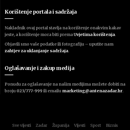
Korištenje portala i sadržaja
Nakladnik ovaj portal stavlja na korištenje onakvim kakav
jeste, a korištenje mora biti prema
U
vjetima korištenja
.
Objavili smo vaše podatke ili fotografiju – uputite nam
zahtjev za uklanjanje sadržaja
.
Oglašavanje i zakup medija
Ponudu za oglašavanje na našim medijima možete dobiti na
broju
023/777-999
ili emailu
marketing@antenazadar.hr
.
Sve vijesti
Zadar
Županija
Vijesti
Sport
Biznis