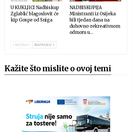
U KUKLJICI Nadbiskup
NADBISKUPIJA
Zglablić blagoslovit će
Ministranti iz Osijeka
kip Gospe od Sniga
bili tjedan dana na
duhovno-rekreativnom
odmoru u…
NATRAG
NAPRIJED
Kažite što mislite o ovoj temi