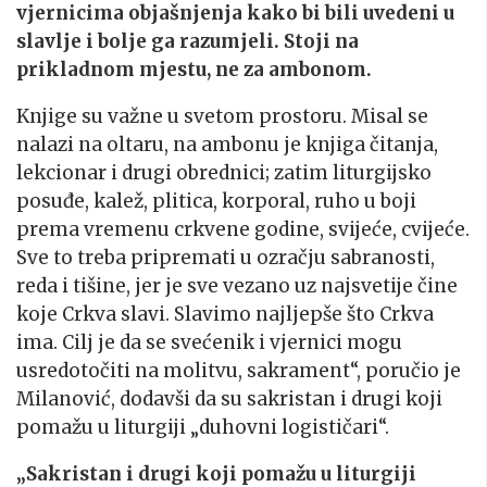
vjernicima objašnjenja kako bi bili uvedeni u
slavlje i bolje ga razumjeli. Stoji na
prikladnom mjestu, ne za ambonom.
Knjige su važne u svetom prostoru. Misal se
nalazi na oltaru, na ambonu je knjiga čitanja,
lekcionar i drugi obrednici; zatim liturgijsko
posuđe, kalež, plitica, korporal, ruho u boji
prema vremenu crkvene godine, svijeće, cvijeće.
Sve to treba pripremati u ozračju sabranosti,
reda i tišine, jer je sve vezano uz najsvetije čine
koje Crkva slavi. Slavimo najljepše što Crkva
ima. Cilj je da se svećenik i vjernici mogu
usredotočiti na molitvu, sakrament“, poručio je
Milanović, dodavši da su sakristan i drugi koji
pomažu u liturgiji „duhovni logističari“.
„Sakristan i drugi koji pomažu u liturgiji