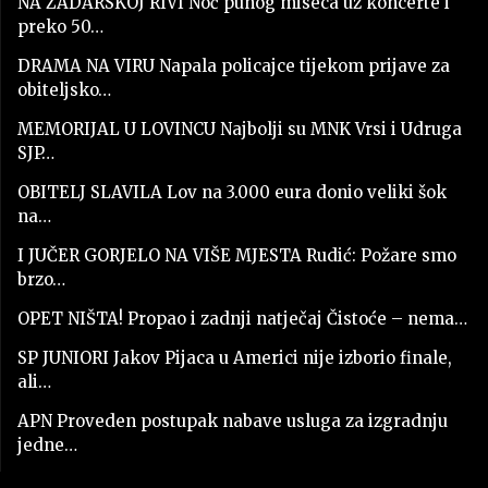
NA ZADARSKOJ RIVI Noć punog miseca uz koncerte i
preko 50…
DRAMA NA VIRU Napala policajce tijekom prijave za
obiteljsko…
MEMORIJAL U LOVINCU Najbolji su MNK Vrsi i Udruga
SJP…
OBITELJ SLAVILA Lov na 3.000 eura donio veliki šok
na…
I JUČER GORJELO NA VIŠE MJESTA Rudić: Požare smo
brzo…
OPET NIŠTA! Propao i zadnji natječaj Čistoće – nema…
SP JUNIORI Jakov Pijaca u Americi nije izborio finale,
ali…
APN Proveden postupak nabave usluga za izgradnju
jedne…