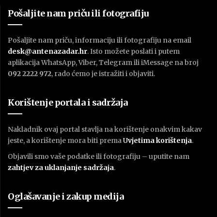
Pošaljite nam priču ili fotografiju
Pošaljite nam priču, informaciju ili fotografiju na email
desk@antenazadar.hr
. Isto možete poslati i putem
aplikacija WhatsApp, Viber, Telegram ili iMessage na broj
092 2222 972
, rado ćemo je istražiti i objaviti.
Korištenje portala i sadržaja
Nakladnik ovaj portal stavlja na korištenje onakvim kakav
jeste, a korištenje mora biti prema
U
vjetima korištenja
.
Objavili smo vaše podatke ili fotografiju – uputite nam
zahtjev za uklanjanje sadržaja
.
Oglašavanje i zakup medija