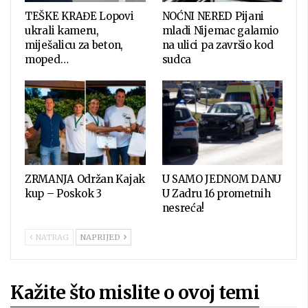
TEŠKE KRAĐE Lopovi
NOĆNI NERED Pijani
ukrali kameru,
mladi Nijemac galamio
miješalicu za beton,
na ulici pa završio kod
moped…
sudca
ZRMANJA Održan Kajak
U SAMO JEDNOM DANU
kup – Poskok 3
U Zadru 16 prometnih
nesreća!
NATRAG
NAPRIJED
Kažite što mislite o ovoj temi