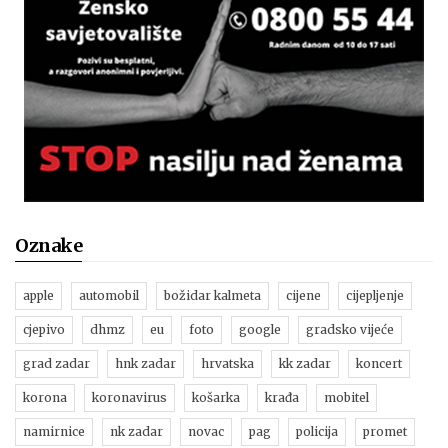
Oznake
apple
automobil
božidar kalmeta
cijene
cijepljenje
cjepivo
dhmz
eu
foto
google
gradsko vijeće
grad zadar
hnk zadar
hrvatska
kk zadar
koncert
korona
koronavirus
košarka
krađa
mobitel
namirnice
nk zadar
novac
pag
policija
promet