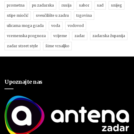
prometna
pu zadarska
rusija
sabor
sad
snijeg
stipe miočić
sveučilište u zadru
trgovina
ulicama moga grada
voda
vodovod
vremenska prognoza
vrijeme
zadar
zadarska županija
zadar street style
šime vrsaljko
Upoznajte nas