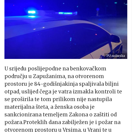
PU zadarska
U srijedu poslijepodne na benkovačkom
području u Zapužanima, na otvorenom
prostoru je 84-godišnjakinja spaljivala biljni
otpad, uslijed čega je vatra izmakla kontroli te
se proširila te tom prilikom nije nastupila
materijalna šteta, a ženska osoba je
sankcionirana temeljem Zakona o zaštiti od
požara.Proteklih dana zabilježen je i požar na
otvorenom prostoru u Vrsima, u Vrani te u