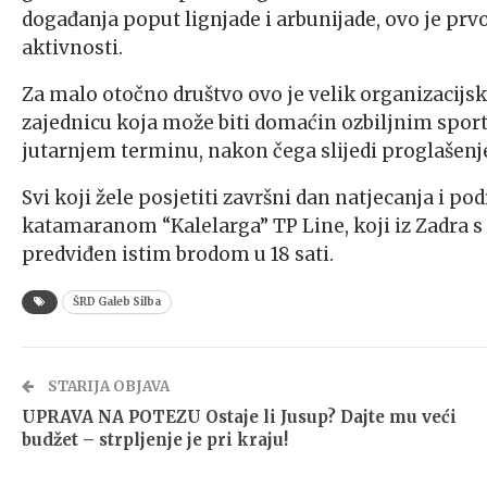
događanja poput lignjade i arbunijade, ovo je prv
aktivnosti.
Za malo otočno društvo ovo je velik organizacijski
zajednicu koja može biti domaćin ozbiljnim sport
jutarnjem terminu, nakon čega slijedi proglašenje
Svi koji žele posjetiti završni dan natjecanja i pod
katamaranom “Kalelarga” TP Line, koji iz Zadra s P
predviđen istim brodom u 18 sati.
ŠRD Galeb Silba
STARIJA OBJAVA
UPRAVA NA POTEZU Ostaje li Jusup? Dajte mu veći
budžet – strpljenje je pri kraju!