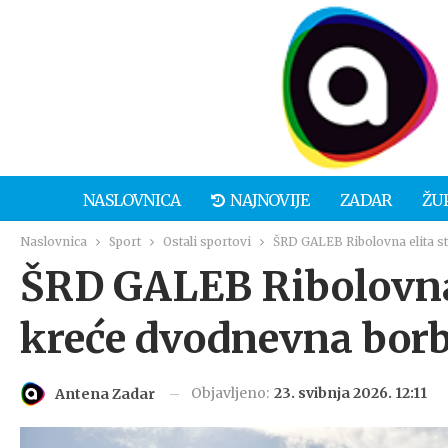
NASLOVNICA
NAJNOVIJE
ZADAR
ŽU
Naslovnica
Sport
Ostali sportovi
ŠRD GALEB Ribolovna elita st
ŠRD GALEB Ribolovna e
kreće dvodnevna borb
Objavljeno:
23. svibnja 2026. 12:11
Antena Zadar