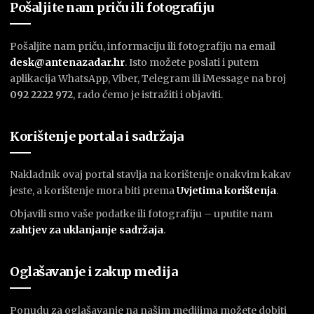
Pošaljite nam priču ili fotografiju
Pošaljite nam priču, informaciju ili fotografiju na email
desk@antenazadar.hr
. Isto možete poslati i putem
aplikacija WhatsApp, Viber, Telegram ili iMessage na broj
092 2222 972
, rado ćemo je istražiti i objaviti.
Korištenje portala i sadržaja
Nakladnik ovaj portal stavlja na korištenje onakvim kakav
jeste, a korištenje mora biti prema
U
vjetima korištenja
.
Objavili smo vaše podatke ili fotografiju – uputite nam
zahtjev za uklanjanje sadržaja
.
Oglašavanje i zakup medija
Ponudu za oglašavanje na našim medijima možete dobiti