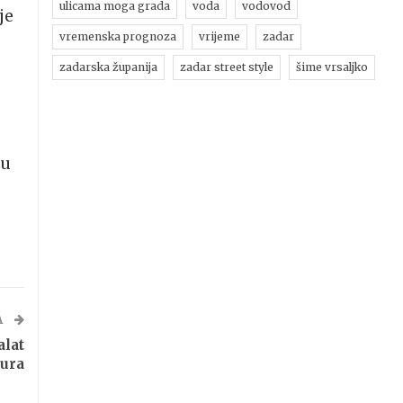
ulicama moga grada
voda
vodovod
je
vremenska prognoza
vrijeme
zadar
zadarska županija
zadar street style
šime vrsaljko
bu
A
alat
eura