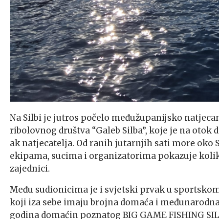
Na Silbi je jutros počelo međužupanijsko natjecan
ribolovnog društva “Galeb Silba”, koje je na otok 
ak natjecatelja. Od ranih jutarnjih sati more oko
ekipama, sucima i organizatorima pokazuje koli
zajednici.
Među sudionicima je i svjetski prvak u sportsko
koji iza sebe imaju brojna domaća i međunarodna n
godina domaćin poznatog BIG GAME FISHING SILBA 