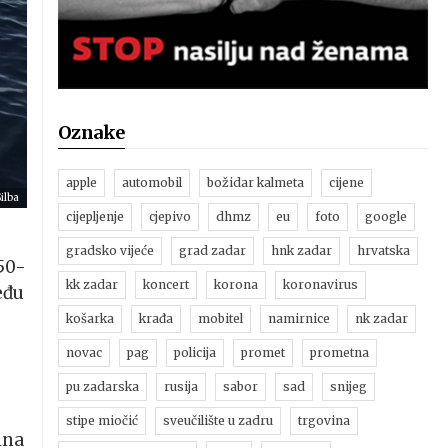
Oznake
apple
automobil
božidar kalmeta
cijene
ilba
cijepljenje
cjepivo
dhmz
eu
foto
google
gradsko vijeće
grad zadar
hnk zadar
hrvatska
 50-
kk zadar
koncert
korona
koronavirus
eđu
košarka
krađa
mobitel
namirnice
nk zadar
novac
pag
policija
promet
prometna
pu zadarska
rusija
sabor
sad
snijeg
stipe miočić
sveučilište u zadru
trgovina
lna