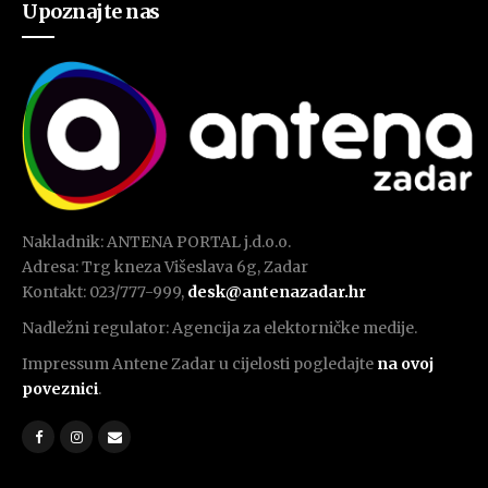
Upoznajte nas
Nakladnik: ANTENA PORTAL j.d.o.o.
Adresa: Trg kneza Višeslava 6g, Zadar
Kontakt: 023/777-999,
desk@antenazadar.hr
Nadležni regulator: Agencija za elektorničke medije.
Impressum Antene Zadar u cijelosti pogledajte
na ovoj
poveznici
.