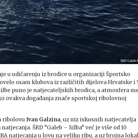
ŠRD Galeb S
je u udičarenju iz brodice u organizaciji Športsko
dovelo osam klubova iz različitih dijelova Hrvatske i
 Silbe puno je natjecateljskih brodica, a atmosfera m
ko ovakva događanja znače sportskoj ribolovnoj
m ribolovu
Ivan Galzina
, uz niz iskusnih natjecatelja
atjecanja. ŠRD “Galeb – Silba” već je više od 10
natjecanja u lovu na veliku ribu, a uz brojna loka