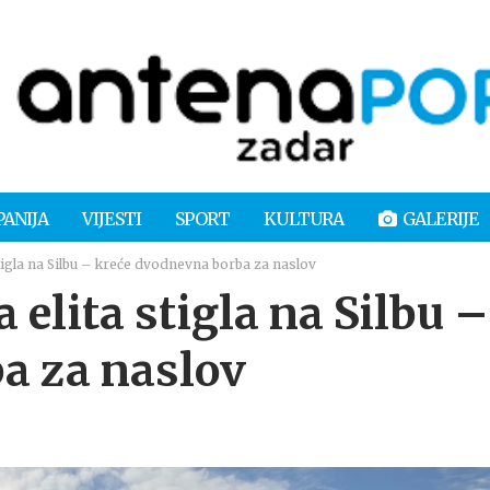
PANIJA
VIJESTI
SPORT
KULTURA
GALERIJE
igla na Silbu – kreće dvodnevna borba za naslov
lita stigla na Silbu –
a za naslov