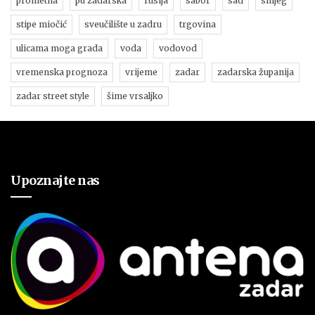
prometna
pu zadarska
rusija
sabor
sad
snijeg
stipe miočić
sveučilište u zadru
trgovina
ulicama moga grada
voda
vodovod
vremenska prognoza
vrijeme
zadar
zadarska županija
zadar street style
šime vrsaljko
Upoznajte nas