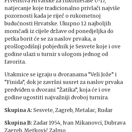
Prvenstva Hrvatske za rukometaše U-17,
natjecanje koje tradicionalno privlači najviše
pozornosti kada je riječ o rukometnoj
budućnosti Hrvatske. Ukupno 12 najboljih
momčadi iz cijele države od ponedjeljka do
petka borit će se za naslov prvaka, a
prošlogodišnji pobjednik je Sesvete koje i ove
godine ulazi u turnir s ulogom jednog od
favorita.
Utakmice se igraju u dvoranama “Veli Jože” i
“Finida”, dok je završni susret za naslov prvaka
predviđen u dvorani “Žatika”, koja će i ove
godine ugostiti najvažniji dvoboj turnira.
Skupina A:
Sesvete, Zagreb, Metalac, Rudar
Skupina B:
Zadar 1954, Ivan Mikanovci, Dubrava
Zagreb, Metković Zalmo