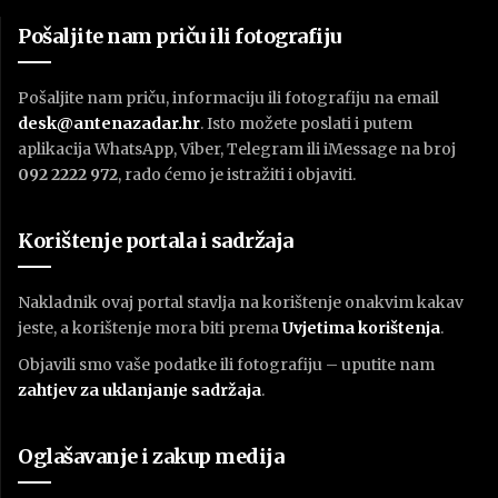
Pošaljite nam priču ili fotografiju
Pošaljite nam priču, informaciju ili fotografiju na email
desk@antenazadar.hr
. Isto možete poslati i putem
aplikacija WhatsApp, Viber, Telegram ili iMessage na broj
092 2222 972
, rado ćemo je istražiti i objaviti.
Korištenje portala i sadržaja
Nakladnik ovaj portal stavlja na korištenje onakvim kakav
jeste, a korištenje mora biti prema
U
vjetima korištenja
.
Objavili smo vaše podatke ili fotografiju – uputite nam
zahtjev za uklanjanje sadržaja
.
Oglašavanje i zakup medija