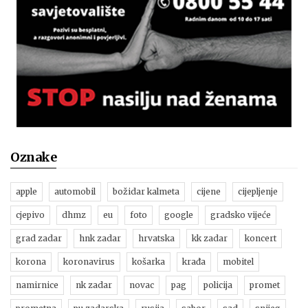
Oznake
apple
automobil
božidar kalmeta
cijene
cijepljenje
cjepivo
dhmz
eu
foto
google
gradsko vijeće
grad zadar
hnk zadar
hrvatska
kk zadar
koncert
korona
koronavirus
košarka
krađa
mobitel
namirnice
nk zadar
novac
pag
policija
promet