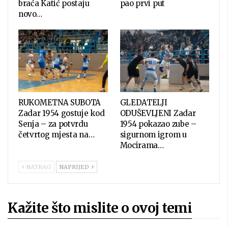
braća Katić postaju
pao prvi put
novo…
RUKOMETNA SUBOTA
GLEDATELJI
Zadar 1954 gostuje kod
ODUŠEVLJENI Zadar
Senja – za potvrdu
1954 pokazao zube –
četvrtog mjesta na…
sigurnom igrom u
Mocirama…
NATRAG
NAPRIJED
Kažite što mislite o ovoj temi