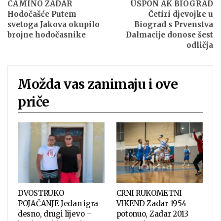
CAMINO ZADAR
USPON AK BIOGRAD
Hodočašće Putem
Četiri djevojke u
svetoga Jakova okupilo
Biograd s Prvenstva
brojne hodočasnike
Dalmacije donose šest
odličja
Možda vas zanimaju i ove
priče
DVOSTRUKO
CRNI RUKOMETNI
POJAČANJE Jedan igra
VIKEND Zadar 1954
desno, drugi lijevo –
potonuo, Zadar 2013