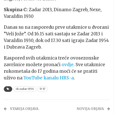
Skupina C:
Zadar 2013, Dinamo Zagreb, Nexe,
Varaždin 1930
Danas su na rasporedu prve utakmice u dvorani
“Veli Jože”. Od 16.15 sati sastaju se Zadar 2013 i
Varaždin 1930, dok od 17.30 sati igraju Zadar 1954
i Dubrava Zagreb.
Raspored svih utakmica treće ovosezonske
završnice možete pronaći
ovdje
. Sve utakmice
rukometaša do 17 godina moći će se pratiti
uživo na
YouTube kanalu HRS-a
.
rk zadar 1954
U-17
STARIJA OBJAVA
NOVIJA OBJAVA