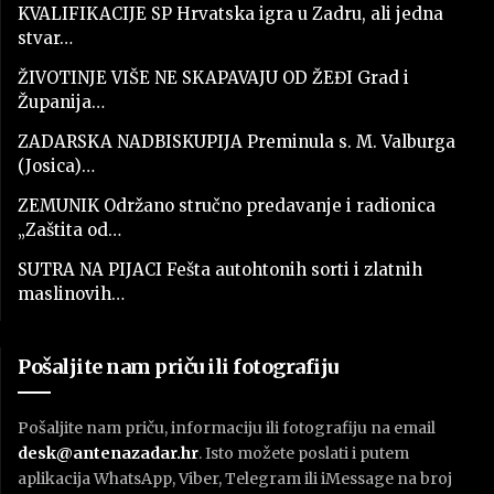
KVALIFIKACIJE SP Hrvatska igra u Zadru, ali jedna
stvar…
ŽIVOTINJE VIŠE NE SKAPAVAJU OD ŽEĐI Grad i
Županija…
ZADARSKA NADBISKUPIJA Preminula s. M. Valburga
(Josica)…
ZEMUNIK Održano stručno predavanje i radionica
„Zaštita od…
SUTRA NA PIJACI Fešta autohtonih sorti i zlatnih
maslinovih…
Pošaljite nam priču ili fotografiju
Pošaljite nam priču, informaciju ili fotografiju na email
desk@antenazadar.hr
. Isto možete poslati i putem
aplikacija WhatsApp, Viber, Telegram ili iMessage na broj