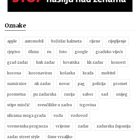
Oznake
apple
automobil
božidar kalmeta
cijene
cijepljenje
cjepivo
dhmz
eu
foto
google
gradsko vijeće
grad zadar
hnk zadar
hrvatska
kk zadar
koncert
korona
koronavirus
košarka
krađa
mobitel
namirnice
nk zadar
novac
pag
policija
promet
prometna
pu zadarska
rusija
sabor
sad
snijeg
stipe miočić
sveučilište u zadru
trgovina
ulicama moga grada
voda
vodovod
vremenska prognoza
vrijeme
zadar
zadarska županija
zadar street style
šime vrsaljko