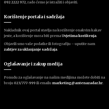
092 2222 972
, rado ćemo je istražiti i objaviti.
Korištenje portala i sadržaja
Nakladnik ovaj portal stavlja na korištenje onakvim kakav
jeste, a korištenje mora biti prema
U
vjetima korištenja
.
Objavili smo vaše podatke ili fotografiju – uputite nam
zahtjev za uklanjanje sadržaja
.
Oglašavanje i zakup medija
Ponudu za oglašavanje na našim medijima možete dobiti na
broju
023/777-999
ili emailu
marketing@antenazadar.hr
.