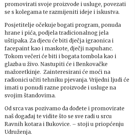
promovirati svoje proizvode i usluge, povezati
se s kolegama te razmijeniti ideje i iskustva.
Posjetitelje očekuje bogati program, ponuda
hrane i pića, podjela tradicionalnog jela
uštipaka. Za djecu će biti dječja igraonica i
facepaint kao i maskote, dječji napuhanc.
Tokom večeri će biti i bogata tombola kao i
glazba u živo. Nastupiti će i Benkovačke
mažoretkinje. Zainteresirani će moći na
radionici učiti tehniku pjevanja. Vrijedni ljudi će
imati u ponudi razne proizvode i usluge na
svojim štandovima.
Od srca vas pozivamo da dođete i promovirate
naš događaj te vidite što se sve radi u srcu
Ravnih kotara i Bukovice. – stoji u priopćenju
Udruženja.