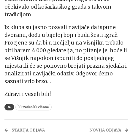
očekivalo od košarkaškog grada s takvom
tradicijom.
Iz kluba su jasno pozvali navijače da ispune
dvoranu, dođu u bijeloj boji i budu šesti igrač.
Procjene su da bi u nedjelju na Višnjiku trebalo
biti barem 4.000 gledatelja, no pitanje je, hoće li
se Višnjik napokon ispuniti do posljednjeg
mjesta ili će se ponovno brojati prazna sjedala i
analizirati navijački odaziv. Odgovor ćemo
saznati vrlo brzo…
Zdravi i veseli bili!
kk zadar. kk cibona
STARIJA OBJAVA
NOVIJA OBJAVA