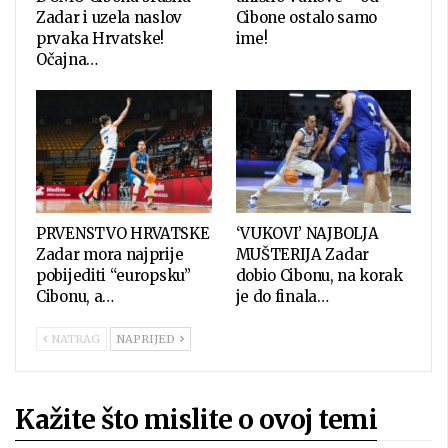
Zadar i uzela naslov
Cibone ostalo samo
prvaka Hrvatske!
ime!
Očajna…
PRVENSTVO HRVATSKE
‘VUKOVI’ NAJBOLJA
Zadar mora najprije
MUŠTERIJA Zadar
pobijediti “europsku”
dobio Cibonu, na korak
Cibonu, a…
je do finala…
NATRAG
NAPRIJED
Kažite što mislite o ovoj temi