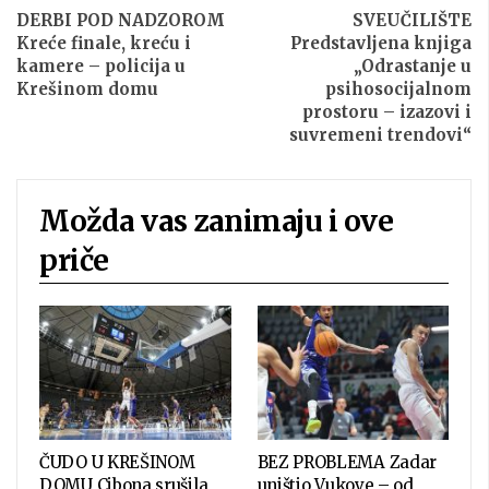
DERBI POD NADZOROM
SVEUČILIŠTE
Kreće finale, kreću i
Predstavljena knjiga
kamere – policija u
„Odrastanje u
Krešinom domu
psihosocijalnom
prostoru – izazovi i
suvremeni trendovi“
Možda vas zanimaju i ove
priče
ČUDO U KREŠINOM
BEZ PROBLEMA Zadar
DOMU Cibona srušila
uništio Vukove – od