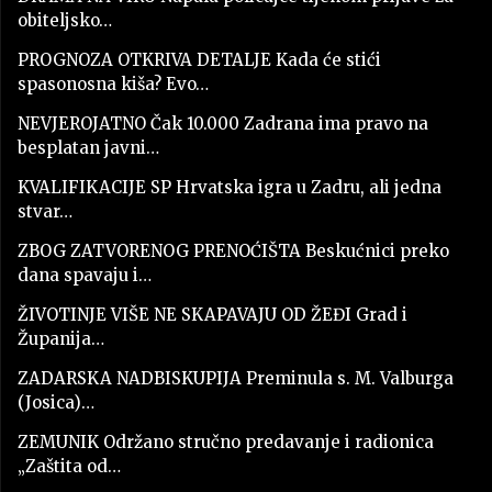
obiteljsko…
PROGNOZA OTKRIVA DETALJE Kada će stići
spasonosna kiša? Evo…
NEVJEROJATNO Čak 10.000 Zadrana ima pravo na
besplatan javni…
KVALIFIKACIJE SP Hrvatska igra u Zadru, ali jedna
stvar…
ZBOG ZATVORENOG PRENOĆIŠTA Beskućnici preko
dana spavaju i…
ŽIVOTINJE VIŠE NE SKAPAVAJU OD ŽEĐI Grad i
Županija…
ZADARSKA NADBISKUPIJA Preminula s. M. Valburga
(Josica)…
ZEMUNIK Održano stručno predavanje i radionica
„Zaštita od…