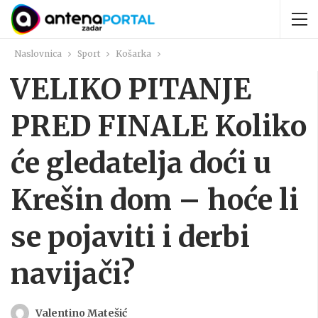
Naslovnica
Sport
Košarka
VELIKO PITANJE
PRED FINALE Koliko
će gledatelja doći u
Krešin dom – hoće li
se pojaviti i derbi
navijači?
Valentino Matešić