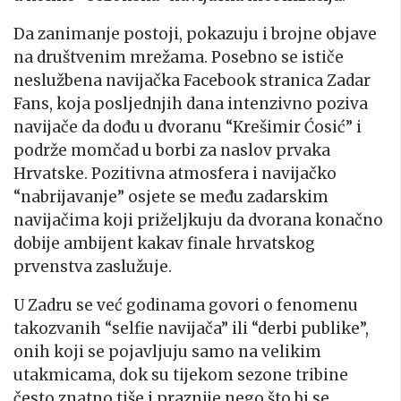
Da zanimanje postoji, pokazuju i brojne objave
na društvenim mrežama. Posebno se ističe
neslužbena navijačka Facebook stranica Zadar
Fans, koja posljednjih dana intenzivno poziva
navijače da dođu u dvoranu “Krešimir Ćosić” i
podrže momčad u borbi za naslov prvaka
Hrvatske. Pozitivna atmosfera i navijačko
“nabrijavanje” osjete se među zadarskim
navijačima koji priželjkuju da dvorana konačno
dobije ambijent kakav finale hrvatskog
prvenstva zaslužuje.
U Zadru se već godinama govori o fenomenu
takozvanih “selfie navijača” ili “derbi publike”,
onih koji se pojavljuju samo na velikim
utakmicama, dok su tijekom sezone tribine
često znatno tiše i praznije nego što bi se