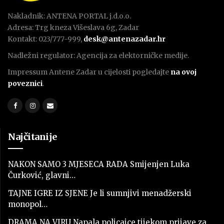
Nakladnik: ANTENA PORTAL j.d.o.o.
Adresa: Trg kneza Višeslava 6g, Zadar
Kontakt: 023/777-999,
desk@antenazadar.hr
Nadležni regulator: Agencija za elektorničke medije.
Impressum Antene Zadar u cijelosti pogledajte
na ovoj
poveznici
.
Najčitanije
NAKON SAMO 3 MJESECA RADA Smijenjen Luka
Čurković, glavni…
TAJNE IGRE IZ SJENE Je li sumnjivi menadžerski
monopol…
DRAMA NA VIRU Napala policajce tijekom prijave za