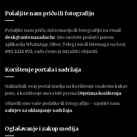
Pošaljite nam priču ili fotografiju
Pošaljite nam priču, informaciju ili fotografiju na email
desk@antenazadar.hr
. Isto možete poslati i putem
aplikacija WhatsApp, Viber, Telegram ili iMessage na broj
092 2222 972
, rado ćemo je istražiti i objaviti.
Korištenje portala i sadržaja
Nakladnik ovaj portal stavlja na korištenje onakvim kakav
jeste, a korištenje mora biti prema
U
vjetima korištenja
.
Objavili smo vaše podatke ili fotografiju – uputite nam
zahtjev za uklanjanje sadržaja
.
Oglašavanje i zakup medija