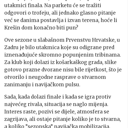
utakmici finala. Na parketu će se tražiti
odgovori o trofeju, ali jednako glasno pitanje
već se danima postavlja i izvan terena, hoće li
Krešin dom konačno biti pun?
Ove sezone u slabašnom Prvenstvu Hrvatske, u
Zadru je bilo utakmica koje su odigrane pred
iznenađujuće skromno popunjenim tribinama.
Za klub koji dolazi iz košarkaškog grada, slike
gotovo prazne dvorane nisu bile rijetkost, što je
otvorilo i neugodne rasprave o stvarnom
zanimanju i navijačkom pulsu.
Sada, kada dolazi finale i kada se igra protiv
najvećeg rivala, situacija se naglo mijenja.
Interes raste, pozivi se dijele, atmosfera se
zagrijava, ali ostaje pitanje koliko je to stvarna,
a koliko “sezonska” navijačka mobilizacija.