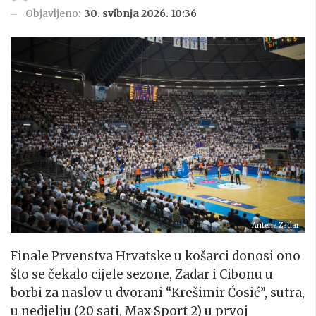
Objavljeno:
30. svibnja 2026. 10:36
Antena Zadar
Finale Prvenstva Hrvatske u košarci donosi ono
što se čekalo cijele sezone, Zadar i Cibonu u
borbi za naslov u dvorani “Krešimir Ćosić”, sutra,
u nedjelju (20 sati, Max Sport 2) u prvoj