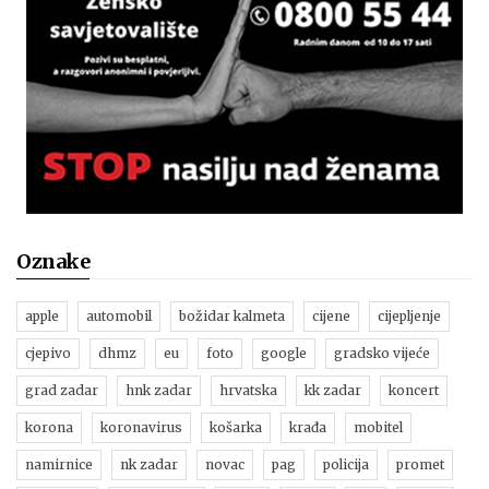
Oznake
apple
automobil
božidar kalmeta
cijene
cijepljenje
cjepivo
dhmz
eu
foto
google
gradsko vijeće
grad zadar
hnk zadar
hrvatska
kk zadar
koncert
korona
koronavirus
košarka
krađa
mobitel
namirnice
nk zadar
novac
pag
policija
promet