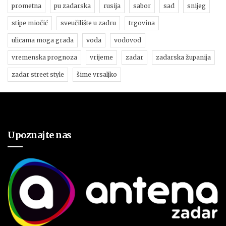
prometna
pu zadarska
rusija
sabor
sad
snijeg
stipe miočić
sveučilište u zadru
trgovina
ulicama moga grada
voda
vodovod
vremenska prognoza
vrijeme
zadar
zadarska županija
zadar street style
šime vrsaljko
Upoznajte nas