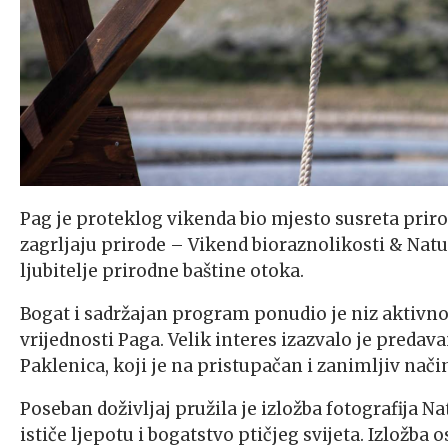
Pag je proteklog vikenda bio mjesto susreta prirod
zagrljaju prirode – Vikend bioraznolikosti & Natur
ljubitelje prirodne baštine otoka.
Bogat i sadržajan program ponudio je niz aktivno
vrijednosti Paga. Velik interes izazvalo je predavan
Paklenica, koji je na pristupačan i zanimljiv način
Poseban doživljaj pružila je izložba fotografija 
ističe ljepotu i bogatstvo ptičjeg svijeta. Izložba 