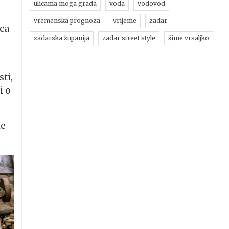
ulicama moga grada
voda
vodovod
vremenska prognoza
vrijeme
zadar
ica
zadarska županija
zadar street style
šime vrsaljko
ti,
i o
te