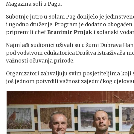
Magazina soli u Pagu.
Subotnje jutro u Solani Pag donijelo je jedinstven
i ugodno druženje. Program je dodatno obogaće
pripremili chef
Branimir Prnjak
i
solanski
vodari
Najmlađi sudionici uživali su u šumi Dubrava Hanz
pod vodstvom edukatorica Društva istraživača mor
važnosti očuvanja prirode.
Organizatori
zahvaljuju
svim posjetiteljima koji
još jednom potvrdili važnost zajedničkog djelova