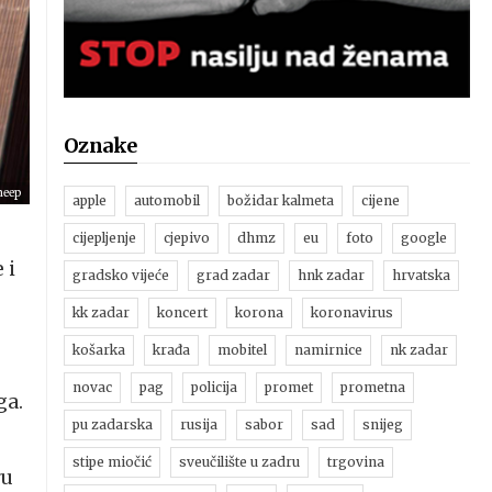
Oznake
heep
apple
automobil
božidar kalmeta
cijene
cijepljenje
cjepivo
dhmz
eu
foto
google
 i
gradsko vijeće
grad zadar
hnk zadar
hrvatska
kk zadar
koncert
korona
koronavirus
košarka
krađa
mobitel
namirnice
nk zadar
novac
pag
policija
promet
prometna
ga.
pu zadarska
rusija
sabor
sad
snijeg
stipe miočić
sveučilište u zadru
trgovina
ru