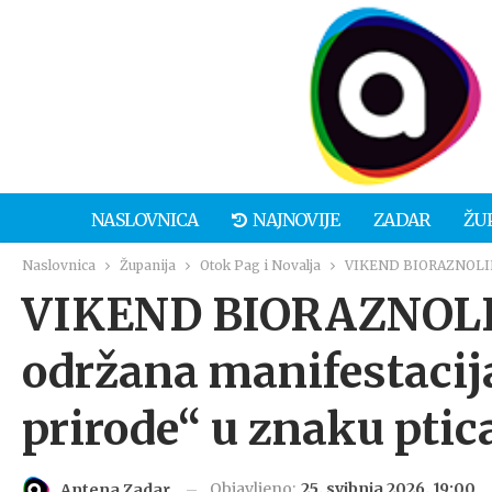
NASLOVNICA
NAJNOVIJE
ZADAR
ŽU
Naslovnica
Županija
Otok Pag i Novalja
VIKEND BIORAZNOLIKOST
VIKEND BIORAZNOLI
održana manifestacija
prirode“ u znaku ptica
Objavljeno:
25. svibnja 2026. 19:00
Antena Zadar