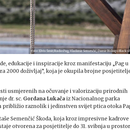
Foto: Elvis Šmit/Radio Pag, Vladimir Semenčić, Damir Biskup i Black s
e, edukacije i inspiracije kroz manifestaciju „Pag u
a 2000 doživljaj”, koja je okupila brojne posjetitelje
sti usmjerenih na očuvanje i valorizaciju prirodnih
je dr. sc.
Gordana Lukača
iz Nacionalnog parka
 približio raznolik i jedinstven svijet ptica otoka Pa
Nataše Semenčić Škoda, koja kroz impresivne kadrove
ostaje otvorena za posjetitelje do 31. svibnja u prosto