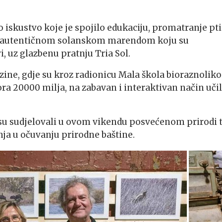
o iskustvo koje je spojilo edukaciju, promatranje pt
n autentičnom
solanskom
marendom koju su
, uz glazbenu pratnju Tria Sol.
ine, gdje su kroz radionicu Mala škola bioraznolikos
a 20000 milja, na zabavan i interaktivan način učil
 su sudjelovali u ovom vikendu posvećenom prirodi 
nja u očuvanju prirodne baštine.