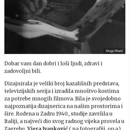
Drago Marić
Dobar vam dan dobri i loši ljudi, zdravi i
zadovoljni bili.
Dizajnirala je veliki broj kazališnih predstava,
televizijskih serija i izradila mnoštvo kostima
za potrebe mnogih filmova. Bila je svojedobno
najpoznatija dizajnerica na našim prostorima i
šire. Rođena u Zadru 1940., studije završila u
Italiji, a najveći dio svog radnog vijeka provela u
Zagrebu,
Vjera Ivanković
( na fotografiji, op.a.)