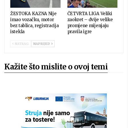
ŽESTOKA KAZNA Nije
ČETVRTA LIGA Veliki
imao vozačku, motor
zaokret – dvije velike
bez tablica, registracija
promjene mijenjaju
istekla
pravila igre
NATRAG
NAPRIJED
Kažite što mislite o ovoj temi