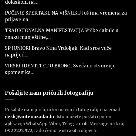
dolaskom na…
POČINJE SPEKTAKL NA VIŠNJIKU Još ima vremena za
prijave na…
TRADICIONALNA MANIFESTACIJA Vrške ćakule u
znaku munještine,…
SP JUNIORI Bravo Nina Vrdoljak! Kad srce vuče
naprijed…
VIRSKI IDENTITET U BRONCI Svečano otvorenje
spomenika…
Pošaljite nam priču ili fotografiju
Pošaljite nam priču, informaciju ili fotografiju na email
desk@antenazadar.hr
. Isto možete poslati i putem
aplikacija WhatsApp, Viber, Telegram ili iMessage na broj
092 2222 972
, rado ćemo je istražiti i objaviti.