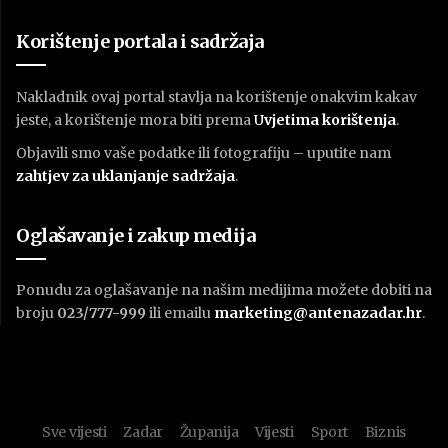
Korištenje portala i sadržaja
Nakladnik ovaj portal stavlja na korištenje onakvim kakav
jeste, a korištenje mora biti prema
U
vjetima korištenja
.
Objavili smo vaše podatke ili fotografiju – uputite nam
zahtjev za uklanjanje sadržaja
.
Oglašavanje i zakup medija
Ponudu za oglašavanje na našim medijima možete dobiti na
broju
023/777-999
ili emailu
marketing@antenazadar.hr
.
Sve vijesti
Zadar
Županija
Vijesti
Sport
Biznis