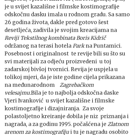
je u svijet kazališne i filmske kostimografije
odskočnu dasku imala u rodnom gradu. Sa samo
26 godina života, dakle pred gotovo šest
desetljeća, zadivila je svojim kreacijama na
Reviji Tekstilnog kombinata Boris Kidrič
održanog na terasi hotela
Park
na Puntamici.
Posebnost i originalnost te revije bili su što su
svi materijali za odjeću proizvedeni u toj
zadarskoj bivšoj tvornici. Revija je uspjela u
tolikoj mjeri, da je iste godine cijela prikazana
na međunarodnom
Zagrebačkom
velesajmu.
Bila je to najbolja odskočna daske
Vjeri Ivanković u svijet kazališne i filmske
kostimografije i dizajniranja. Za svoje
polastoljetno kreiranje dobila je niz priznanja i
nagrada, a za godinu 1995. počašćena je
Zlatnom
arenom za kostimografiju
i tu je nagradu osobito