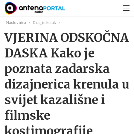
Naslovnica
Dragin kutak
VJERINA ODSKOČNA
DASKA Kako je
poznata zadarska
dizajnerica krenula u
svijet kazališne i
filmske
kostimografije