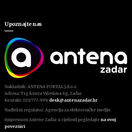
Upoznajte nas
Nakladnik: ANTENA PORTAL j.d.o.o.
Adresa: Trg kneza Višeslava 6g, Zadar
Kontakt: 023/777-999,
desk@antenazadar.hr
Nadležni regulator: Agencija za elektorničke medije.
Impressum Antene Zadar u cijelosti pogledajte
na ovoj
poveznici
.