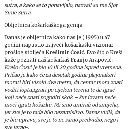
sutra, a kako se to ponavljalo, nazvali su me Šjor
Šime Sutra.
Obljetnica košarkaškoga genija
Danas je obljetnica kako nas je ( 1995.) u 47.
godini napustio najveći košarkaški vizionar
prošlog stoljeća
Krešimir Ćosić.
Evo što o Kreši
kaže poznati naš košarkaš
Franjo
Arapović
: –
Krešo Ćosić je bio 10 ili 20 godina ispred vremena.
Pričao je kako će za desetak godina playmakeri
morati biti visoki dva metra, da centar mora znati
voditi loptu,igrati po cijelom terenu te da igrač
koji neće znati pogoditi skok – šut izvana neće
moći igrati košarku. Mi smo umirali od smijeha,
jer sve je to tada bilo nezamislivo. Danas vidiš, da
je bio upravu, sve je to ne samo predvidio, nego i
sve igrao-.