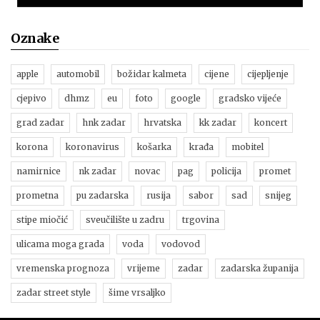
Oznake
apple
automobil
božidar kalmeta
cijene
cijepljenje
cjepivo
dhmz
eu
foto
google
gradsko vijeće
grad zadar
hnk zadar
hrvatska
kk zadar
koncert
korona
koronavirus
košarka
krađa
mobitel
namirnice
nk zadar
novac
pag
policija
promet
prometna
pu zadarska
rusija
sabor
sad
snijeg
stipe miočić
sveučilište u zadru
trgovina
ulicama moga grada
voda
vodovod
vremenska prognoza
vrijeme
zadar
zadarska županija
zadar street style
šime vrsaljko