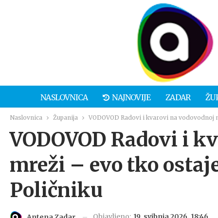
NASLOVNICA
NAJNOVIJE
ZADAR
ŽU
Naslovnica
Županija
VODOVOD Radovi i kvarovi na vodovodnoj mre
VODOVOD Radovi i kv
mreži – evo tko ostaje
Poličniku
Objavljeno:
19. svibnja 2026. 18:46
Antena Zadar