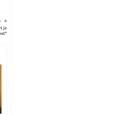
A
i je
ost“