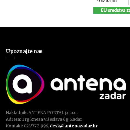
Upoznajte nas
Nakladnik: ANTENA PORTAL j.d.o.o.
Adresa: Trg kneza Višeslava 6g, Zadar
Kontakt: 023/777-999,
desk@antenazadar.hr