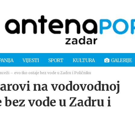
PANIJA
VIJESTI
SPORT
KULTURA
GALERIJE
ži – evo tko ostaje bez vode u Zadru i Poličniku
arovi na vodovodnoj
 bez vode u Zadru i