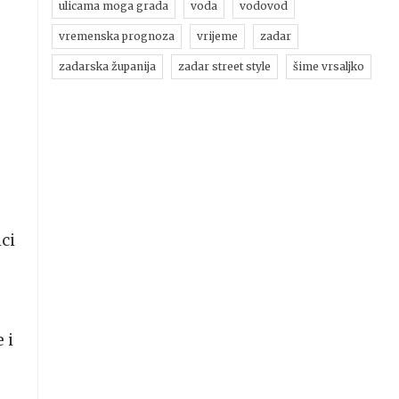
ulicama moga grada
voda
vodovod
vremenska prognoza
vrijeme
zadar
zadarska županija
zadar street style
šime vrsaljko
ci
 i