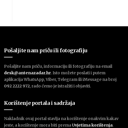
Pošaljite nam priču ili fotografiju
Pošaljite nam priču, informaciju ili fotografiju na email
desk@antenazadar.hr
. Isto možete poslati i putem
aplikacija WhatsApp, Viber, Telegram ili iMessage na broj
092 2222 972
, rado ćemo je istražiti i objaviti.
Korištenje portala i sadržaja
Nakladnik ovaj portal stavlja na korištenje onakvim kakav
jeste, a korištenje mora biti prema
U
vjetima korištenja
.