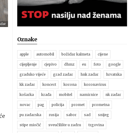
adar
Oznake
apple
automobil
božidar kalmeta
cijene
cijepljenje
cjepivo
dhmz
eu
foto
google
gradsko vijeće
grad zadar
hnk zadar
hrvatska
kk zadar
koncert
korona
koronavirus
košarka
krađa
mobitel
namirnice
nk zadar
novac
pag
policija
promet
prometna
pu zadarska
rusija
sabor
sad
snijeg
 će
stipe miočić
sveučilište u zadru
trgovina