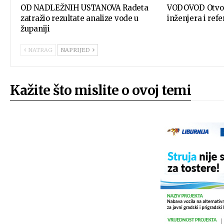
OD NADLEŽNIH USTANOVA Radeta
VODOVOD Otvore
zatražio rezultate analize vode u
inženjera i ref
županiji
NATRAG
NAPRIJED
Kažite što mislite o ovoj temi