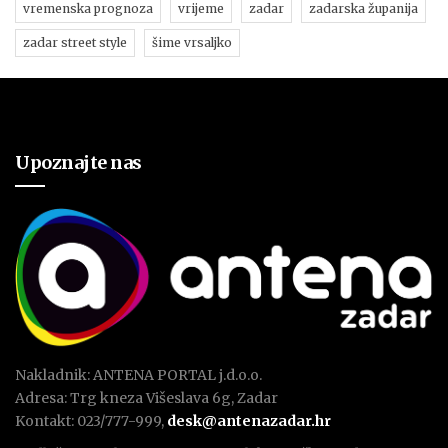
vremenska prognoza
vrijeme
zadar
zadarska županija
zadar street style
šime vrsaljko
Upoznajte nas
Nakladnik: ANTENA PORTAL j.d.o.o.
Adresa: Trg kneza Višeslava 6g, Zadar
Kontakt: 023/777-999,
desk@antenazadar.hr