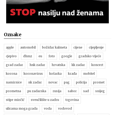
Oznake
apple
automobil
božidar kalmeta
cijene
cijepljenje
cjepivo
dhmz
eu
foto
google
gradsko vijeće
grad zadar
hnk zadar
hrvatska
kk zadar
koncert
korona
koronavirus
košarka
krađa
mobitel
namirnice
nk zadar
novac
pag
policija
promet
prometna
pu zadarska
rusija
sabor
sad
snijeg
stipe miočić
sveučilište u zadru
trgovina
ulicama moga grada
voda
vodovod