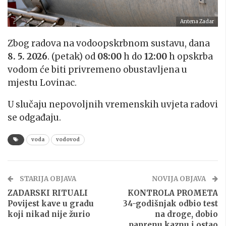
Antena Zadar
Zbog radova na vodoopskrbnom sustavu, dana
8. 5. 2026
.
(petak)
od
08:00
h do
12:00
h opskrba
vodom će biti privremeno obustavljena u
mjestu Lovinac.
U slučaju nepovoljnih vremenskih uvjeta radovi
se odgađaju.
voda
vodovod
STARIJA OBJAVA
NOVIJA OBJAVA
ZADARSKI RITUALI
KONTROLA PROMETA
Povijest kave u gradu
34-godišnjak odbio test
koji nikad nije žurio
na droge, dobio
paprenu kaznu i ostao