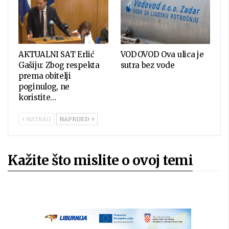
AKTUALNI SAT Erlić
VODOVOD Ova ulica je
Gašiju: Zbog respekta
sutra bez vode
prema obitelji
poginulog, ne
koristite…
NATRAG
NAPRIJED
Kažite što mislite o ovoj temi