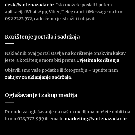
desk@antenazadar.hr
. Isto možete poslati i putem
aplikacija WhatsApp, Viber, Telegram ili iMessage na broj
092 2222 972
, rado ćemo je istražiti i objaviti.
Korištenje portala i sadržaja
Nakladnik ovaj portal stavlja na korištenje onakvim kakav
jeste, a korištenje mora biti prema
U
vjetima korištenja
.
Objavili smo vaše podatke ili fotografiju – uputite nam
zahtjev za uklanjanje sadržaja
.
Oglašavanje i zakup medija
Ponudu za oglašavanje na našim medijima možete dobiti na
broju
023/777-999
ili emailu
marketing@antenazadar.hr
.