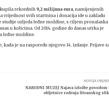
rikupila rekordnih
9,2 milijuna eura
, namijenjenih
 vrijednost svih startnina i donacija ide u zakladu
e studije ozljeda leđne moždine, s ciljem pronalaska
anas u kolicima. Od 2014. godine do danas utrka je
da leđne moždine.
, kada je na rasporedu njegovo 14. izdanje. Prijave z
NOVIJA OBJAV
NARODNI MUZEJ Najava izložbe povodom 1
obljetnice rođenja litvanskog sli