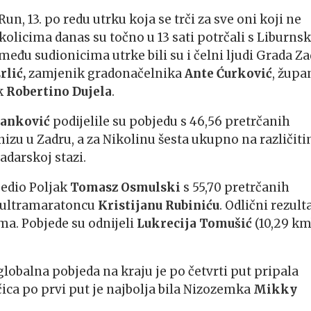
n, 13. po redu utrku koja se trči za sve oni koji ne
 kolicima danas su točno u 13 sati potrčali s Liburns
 među sudionicima utrke bili su i čelni ljudi Grada Z
rlić,
zamjenik gradonačelnika
Ante Ćurković
, župa
k
Robertino Dujela
.
tanković
podijelile su pobjedu s 46,56 pretrčanih
 nizu u Zadru, a za Nikolinu šesta ukupno na različit
adarskoj stazi.
jedio Poljak
Tomasz Osmulski
s 55,70 pretrčanih
m ultramaratoncu
Kristijanu Rubiniću
. Odlični rezult
ima. Pobjede su odnijeli
Lukrecija Tomušić
(10,29 km)
 globalna pobjeda na kraju je po četvrti put pripala
ica po prvi put je najbolja bila Nizozemka
Mikky