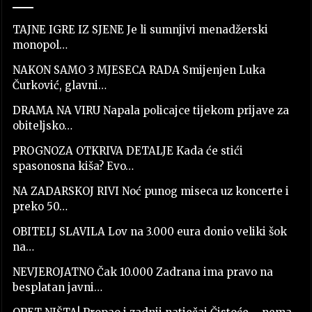
TAJNE IGRE IZ SJENE Je li sumnjivi menadžerski
monopol…
NAKON SAMO 3 MJESECA RADA Smijenjen Luka
Čurković, glavni…
DRAMA NA VIRU Napala policajce tijekom prijave za
obiteljsko…
PROGNOZA OTKRIVA DETALJE Kada će stići
spasonosna kiša? Evo…
NA ZADARSKOJ RIVI Noć punog miseca uz koncerte i
preko 50…
OBITELJ SLAVILA Lov na 3.000 eura donio veliki šok
na…
NEVJEROJATNO Čak 10.000 Zadrana ima pravo na
besplatan javni…