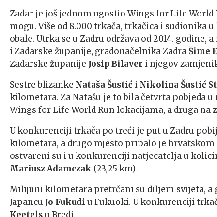
Zadar je još jednom ugostio Wings for Life World Ru
mogu. Više od 8.000 trkača, trkačica i sudionika u
obale. Utrka se u Zadru održava od 2014. godine, a
i Zadarske županije, gradonačelnika Zadra
Šime E
Zadarske županije
Josip
Bilaver
i njegov zamjeni
Sestre blizanke
Nataša Šustić
i
Nikolina Šustić S
kilometara. Za Natašu je to bila četvrta pobjeda u
Wings for Life World Run lokacijama, a druga na z
U konkurenciji trkača po treći je put u Zadru pobi
kilometara, a drugo mjesto pripalo je hrvatsko
ostvareni su i u konkurenciji natjecatelja u kolic
Mariusz Adamczak
(23,25 km).
Milijuni kilometara pretrčani su diljem svijeta, a
Japancu
Jo Fukudi
u Fukuoki. U konkurenciji trkač
Keetels
u Bredi.