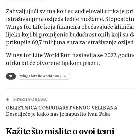
Zahvaljujući svima koji su sudjelovali utrka je p
istraživanjima ozljeda leđne moždine. Stopostotna
Wings for Life koja financira obećavajuće kliničk
lijeka koji bi promijenio budućnost onih koji su d
prikupila 69,7 milijuna eura za istraživanja ozlje
Wings for Life World Run nastavlja se 2027. godine
utrku bit će otvorene tijekom jeseni.
Wings for Life World Run 2026.
STARIJA OBJAVA
OBLJETNICA GOSPODARSTVENOG VELIKANA
Desetljeće je kako nas je napustio Ivan Paša
Kažite što mislite o ovoj temi