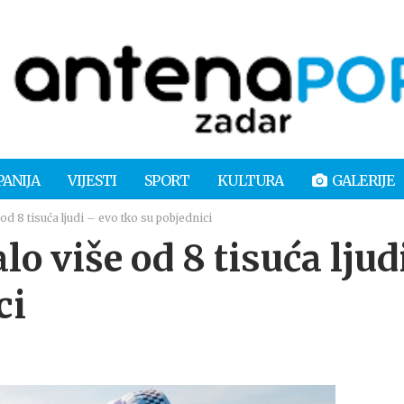
PANIJA
VIJESTI
SPORT
KULTURA
GALERIJE
 8 tisuća ljudi – evo tko su pobjednici
 više od 8 tisuća ljud
ci