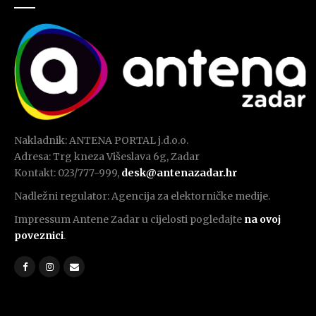
Nakladnik: ANTENA PORTAL j.d.o.o.
Adresa: Trg kneza Višeslava 6g, Zadar
Kontakt: 023/777-999,
desk@antenazadar.hr
Nadležni regulator: Agencija za elektorničke medije.
Impressum Antene Zadar u cijelosti pogledajte
na ovoj
poveznici
.