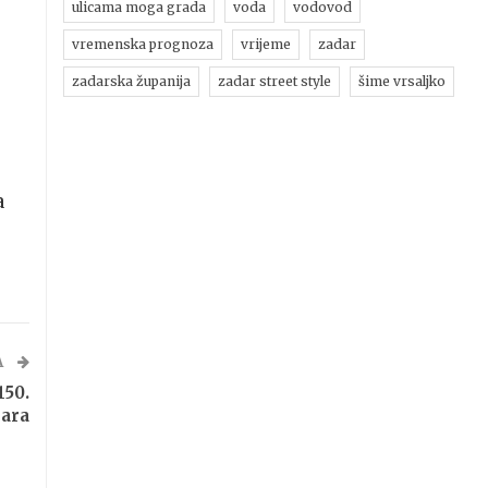
ulicama moga grada
voda
vodovod
vremenska prognoza
vrijeme
zadar
zadarska županija
zadar street style
šime vrsaljko
a
A
50.
kara