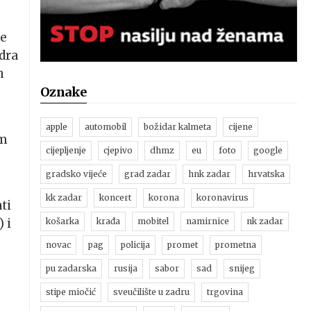
ke
adra
n
Oznake
apple
automobil
božidar kalmeta
cijene
im
cijepljenje
cjepivo
dhmz
eu
foto
google
gradsko vijeće
grad zadar
hnk zadar
hrvatska
kk zadar
koncert
korona
koronavirus
ati
 i
košarka
krađa
mobitel
namirnice
nk zadar
novac
pag
policija
promet
prometna
pu zadarska
rusija
sabor
sad
snijeg
stipe miočić
sveučilište u zadru
trgovina