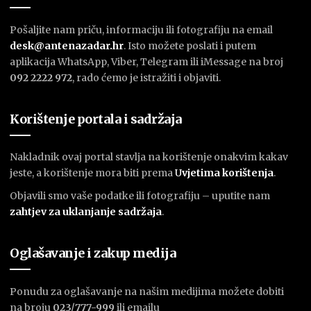
Pošaljite nam priču, informaciju ili fotografiju na email
desk@antenazadar.hr
. Isto možete poslati i putem
aplikacija WhatsApp, Viber, Telegram ili iMessage na broj
092 2222 972
, rado ćemo je istražiti i objaviti.
Korištenje portala i sadržaja
Nakladnik ovaj portal stavlja na korištenje onakvim kakav
jeste, a korištenje mora biti prema
U
vjetima korištenja
.
Objavili smo vaše podatke ili fotografiju – uputite nam
zahtjev za uklanjanje sadržaja
.
Oglašavanje i zakup medija
Ponudu za oglašavanje na našim medijima možete dobiti
na broju
023/777-999
ili emailu