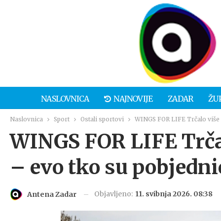
NASLOVNICA
NAJNOVIJE
ZADAR
ŽU
Naslovnica
Sport
Ostali sportovi
WINGS FOR LIFE Trčalo više od
WINGS FOR LIFE Trčalo
– evo tko su pobjedni
Objavljeno:
11. svibnja 2026. 08:38
Antena Zadar