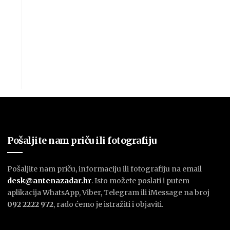
Pošaljite nam priču ili fotografiju
Pošaljite nam priču, informaciju ili fotografiju na email
desk@antenazadar.hr
. Isto možete poslati i putem
aplikacija WhatsApp, Viber, Telegram ili iMessage na broj
092 2222 972
, rado ćemo je istražiti i objaviti.