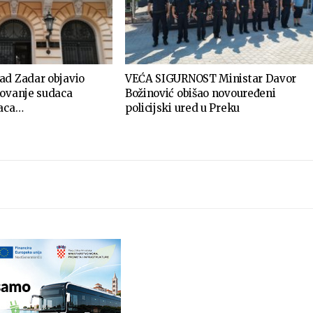
ad Zadar objavio
VEĆA SIGURNOST Ministar Davor
novanje sudaca
Božinović obišao novouređeni
daca…
policijski ured u Preku