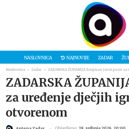
NASLOVNICA
NAJNOVIJE
ZADAR
ŽU
Naslovnica
Zadar
ZADARSKA ŽUPANIJA Raspisan Javni poziv za ure
ZADARSKA ŽUPANIJA 
za uređenje dječjih igr
otvorenom
Objavljeno:
18. svibnja 2026. 20:00
Antena Zadar