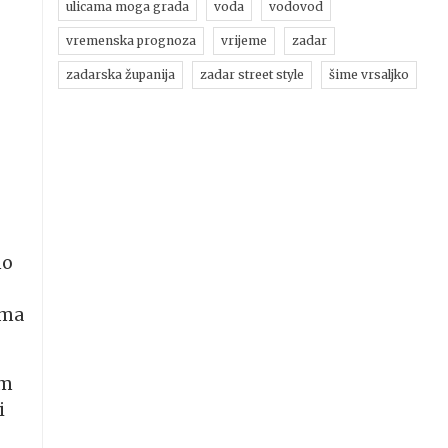
ulicama moga grada
voda
vodovod
vremenska prognoza
vrijeme
zadar
zadarska županija
zadar street style
šime vrsaljko
no
ima
im
i