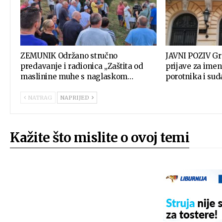
ZEMUNIK Održano stručno
JAVNI POZIV Gr
predavanje i radionica „Zaštita od
prijave za ime
maslinine muhe s naglaskom…
porotnika i su
NATRAG
NAPRIJED
Kažite što mislite o ovoj temi