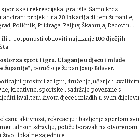
 sportska i rekreacijska igrališta. Samo kroz
inancirani projekti na
20 lokacija
diljem županije,
ad, Poličnik, Pridraga, Paljuv, Škabrnja, Radovin…
i ili u potpunosti obnoviti najmanje
100 dječjih
išta
.
tor za sport i igru. Ulaganje u djecu i mlade
ke županije“
, poručio je župan Josip Bilaver.
poticajni prostori za igru, druženje, učenje i kvalitet
e, kreativne, sportske i sadržaje povezane s
ijediti kvalitetu života djece i mladih u svim dijelov
lesnu aktivnost, rekreaciju i bavljenje sportom sv
 mentalnom zdravlju, potiču boravak na otvorenom 
i život lokalne zajednice.