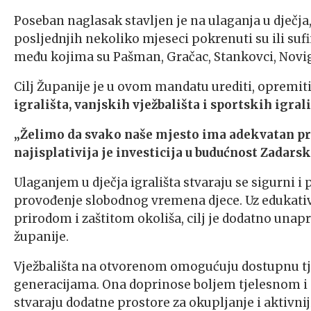
Poseban naglasak stavljen je na ulaganja u dječja,
posljednjih nekoliko mjeseci pokrenuti su ili suf
među kojima su Pašman, Gračac, Stankovci, Novigr
Cilj Županije je u ovom mandatu urediti, opremit
igrališta, vanjskih vježbališta i sportskih igral
„Želimo da svako naše mjesto ima adekvatan pros
najisplativija je investicija u budućnost Zadars
Ulaganjem u dječja igrališta stvaraju se sigurni i 
provođenje slobodnog vremena djece. Uz edukativn
prirodom i zaštitom okoliša, cilj je dodatno unapr
županije.
Vježbališta na otvorenom omogućuju dostupnu tje
generacijama. Ona doprinose boljem tjelesnom i
stvaraju dodatne prostore za okupljanje i aktivnij