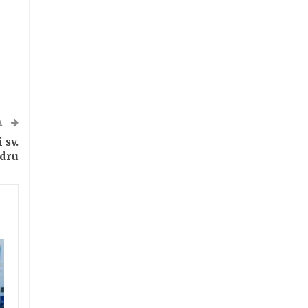
A
 sv.
adru