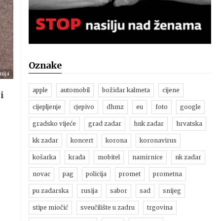
Oznake
nija
apple
automobil
božidar kalmeta
cijene
i
cijepljenje
cjepivo
dhmz
eu
foto
google
gradsko vijeće
grad zadar
hnk zadar
hrvatska
kk zadar
koncert
korona
koronavirus
košarka
krađa
mobitel
namirnice
nk zadar
novac
pag
policija
promet
prometna
pu zadarska
rusija
sabor
sad
snijeg
stipe miočić
sveučilište u zadru
trgovina