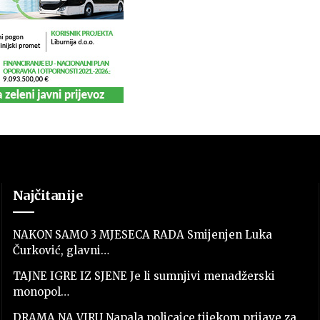
Najčitanije
NAKON SAMO 3 MJESECA RADA Smijenjen Luka
Čurković, glavni…
TAJNE IGRE IZ SJENE Je li sumnjivi menadžerski
monopol…
DRAMA NA VIRU Napala policajce tijekom prijave za