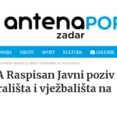
PANIJA
VIJESTI
SPORT
KULTURA
GALERIJE
đenje dječjih igrališta i vježbališta na otvorenom
Raspisan Javni poziv
ališta i vježbališta na