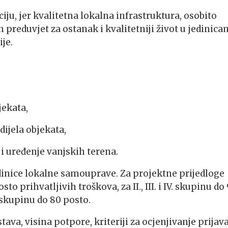
ju, jer kvalitetna lokalna infrastruktura, osobito
an preduvjet za ostanak i kvalitetniji život u jedinic
je.
jekata,
dijela objekata,
 uređenje vanjskih terena.
edinice lokalne samouprave. Za projektne prijedloge
o prihvatljivih troškova, za II., III. i IV. skupinu do
I. skupinu do 80 posto.
ava, visina potpore, kriteriji za ocjenjivanje prijava