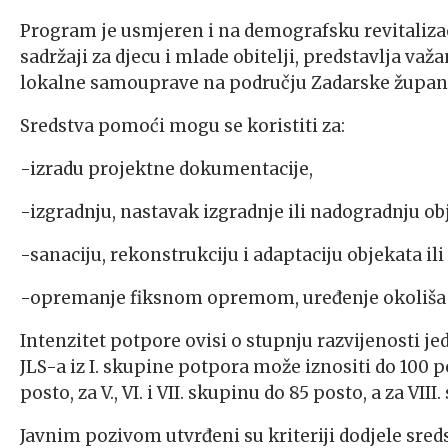
Program je usmjeren i na demografsku revitalizaci
sadržaji za djecu i mlade obitelji, predstavlja važ
lokalne samouprave na području Zadarske župani
Sredstva pomoći mogu se koristiti za:
-izradu projektne dokumentacije,
-izgradnju, nastavak izgradnje ili nadogradnju ob
-sanaciju, rekonstrukciju i adaptaciju objekata ili 
-opremanje fiksnom opremom, uređenje okoliša i
Intenzitet potpore ovisi o stupnju razvijenosti j
JLS-a iz I. skupine potpora može iznositi do 100 post
posto, za V., VI. i VII. skupinu do 85 posto, a za VII
Javnim pozivom utvrđeni su kriteriji dodjele sredst