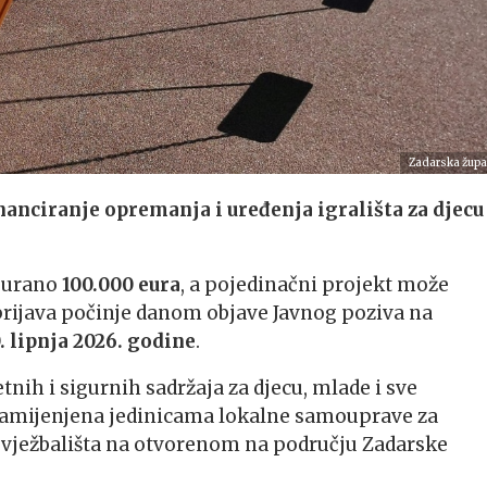
Zadarska župa
inanciranje opremanja i uređenja igrališta za djecu 
gurano
100.000 eura
, a pojedinačni projekt može
 prijava počinje danom objave Javnog poziva na
. lipnja 2026. godine
.
tnih i sigurnih sadržaja za djecu, mlade i sve
 namijenjena jedinicama lokalne samouprave za
te vježbališta na otvorenom na području Zadarske