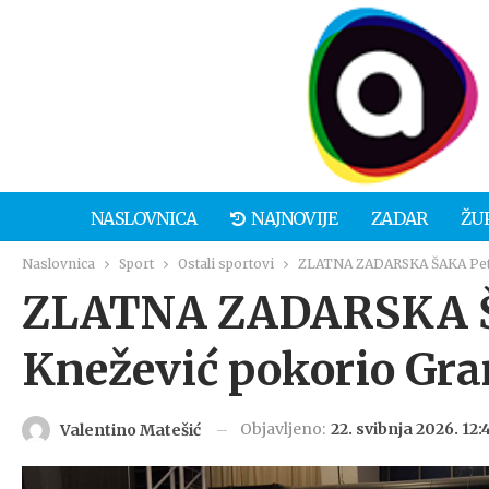
NASLOVNICA
NAJNOVIJE
ZADAR
ŽU
Naslovnica
Sport
Ostali sportovi
ZLATNA ZADARSKA ŠAKA Petar
ZLATNA ZADARSKA ŠA
Knežević pokorio Gra
Objavljeno:
22. svibnja 2026. 12:
Valentino Matešić