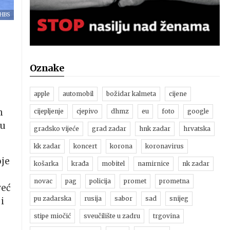
HBS
Oznake
apple
automobil
božidar kalmeta
cijene
h
cijepljenje
cjepivo
dhmz
eu
foto
google
 u
gradsko vijeće
grad zadar
hnk zadar
hrvatska
kk zadar
koncert
korona
koronavirus
oje
košarka
krađa
mobitel
namirnice
nk zadar
novac
pag
policija
promet
prometna
već
pu zadarska
rusija
sabor
sad
snijeg
i
stipe miočić
sveučilište u zadru
trgovina