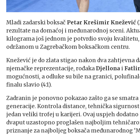
Mladi zadarski boksač
Petar Krešimir Knežević
(
rezultate na domaćoj i međunarodnoj sceni. Aktua
kilograma još jednom je potvrdio svoju kvalitet
održanom u Zagrebačkom boksačkom centru.
Knežević je do zlata stigao nakon dva zahtjevna da
njemačke reprezentacije, rođaka
Djellona
i
Fatli
mogućnosti, a odluke su bile na granici, polufinal
finalu slavio (4:1).
Zadranin je ponovno pokazao zašto ga se smatra 
generacije. Kontrola distance, tehnička sigurnost
jedan veliki trofej u karijeri. Ovaj uspjeh dodatno
dvaput uzastopno proglašen najboljim tehničarom
priznanje za najboljeg boksača međunarodnog ‘M