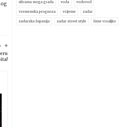
ulicama moga grada
voda
vodovod
log
vremenska prognoza
vrijeme
zadar
zadarska županija
zadar street style
šime vrsaljko
A
eru
ita!