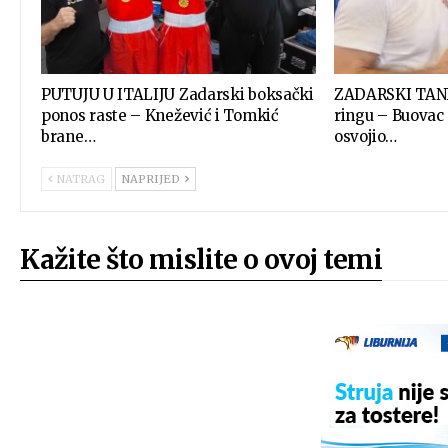
PUTUJU U ITALIJU Zadarski boksački
ZADARSKI TAND
ponos raste – Knežević i Tomkić
ringu – Buovac
brane…
osvojio…
NATRAG
NAPRIJED
Kažite što mislite o ovoj temi