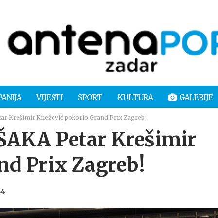
PANIJA
VIJESTI
SPORT
KULTURA
GALERIJE
 Krešimir Knežević pokorio Grand Prix Zagreb!
KA Petar Krešimir
nd Prix Zagreb!
44