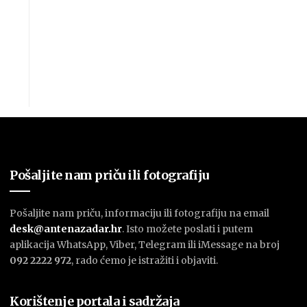
Pošaljite nam priču ili fotografiju
Pošaljite nam priču, informaciju ili fotografiju na email
desk@antenazadar.hr
. Isto možete poslati i putem
aplikacija WhatsApp, Viber, Telegram ili iMessage na broj
092 2222 972
, rado ćemo je istražiti i objaviti.
Korištenje portala i sadržaja