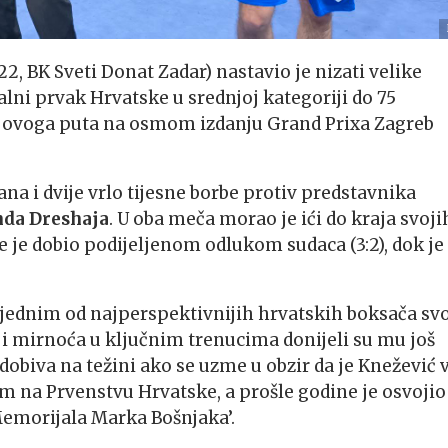
22, BK Sveti Donat Zadar) nastavio je nizati velike
lni prvak Hrvatske u srednjoj kategoriji do 75
u, ovoga puta na osmom izdanju Grand Prixa Zagreb
na i dvije vrlo tijesne borbe protiv predstavnika
nda Dreshaja
. U oba meča morao je ići do kraja svoji
e je dobio podijeljenom odlukom sudaca (3:2), dok je
jednim od najperspektivnijih hrvatskih boksača sv
 i mirnoća u ključnim trenucima donijeli su mu još
 dobiva na težini ako se uzme u obzir da je Knežević 
 na Prvenstvu Hrvatske, a prošle godine je osvojio 
emorijala Marka Bošnjaka’.