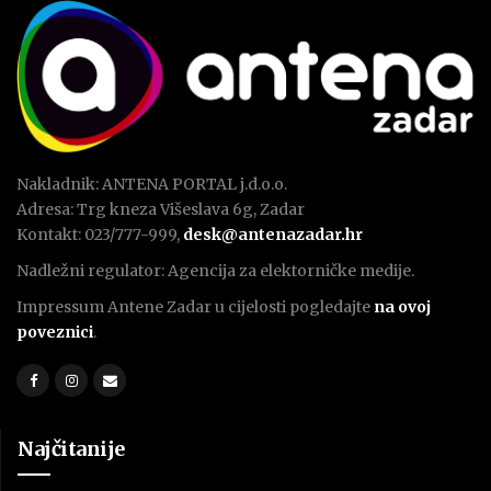
Nakladnik: ANTENA PORTAL j.d.o.o.
Adresa: Trg kneza Višeslava 6g, Zadar
Kontakt: 023/777-999,
desk@antenazadar.hr
Nadležni regulator: Agencija za elektorničke medije.
Impressum Antene Zadar u cijelosti pogledajte
na ovoj
poveznici
.
Najčitanije