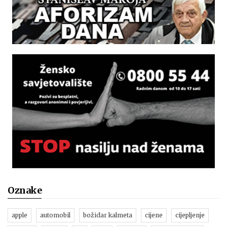
Oznake
apple
automobil
božidar kalmeta
cijene
cijepljenje