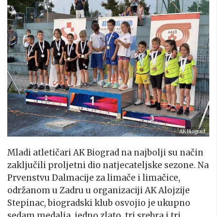
AK Biograd
Mladi atletičari AK Biograd na najbolji su način
zaključili proljetni dio natjecateljske sezone. Na
Prvenstvu Dalmacije za limače i limačice,
održanom u Zadru u organizaciji AK Alojzije
Stepinac, biogradski klub osvojio je ukupno
sedam medalja, jedno zlato, tri srebra i tri