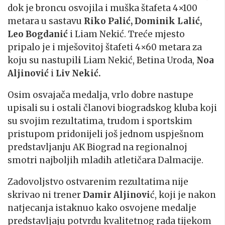
dok je broncu osvojila i muška štafeta 4×100
metara u sastavu
Riko Palić, Dominik Lalić,
Leo Bogdanić
i Liam Nekić. Treće mjesto
pripalo je i mješovitoj štafeti 4×60 metara za
koju su nastupil
i
Liam Nekić, Betina Uroda,
Noa
Aljinović
i
Liv Nekić.
Osim osvajača medalja, vrlo dobre nastupe
upisali su i ostali članovi biogradskog kluba koji
su svojim rezultatima, trudom i sportskim
pristupom pridonijeli još jednom uspješnom
predstavljanju AK Biograd na regionalnoj
smotri najboljih mladih atletičara Dalmacije.
Zadovoljstvo ostvarenim rezultatima nije
skrivao ni trener
Damir Aljinovi
ć, koji je nakon
natjecanja istaknuo kako osvojene medalje
predstavljaju potvrdu kvalitetnog rada tijekom