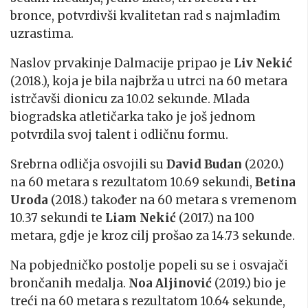
bronce, potvrdivši kvalitetan rad s najmlađim
uzrastima.
Naslov prvakinje Dalmacije pripao je
Liv Nekić
(2018.), koja je bila najbrža u utrci na 60 metara
istrčavši dionicu za 10.02 sekunde. Mlada
biogradska atletičarka tako je još jednom
potvrdila svoj talent i odličnu formu.
Srebrna odličja osvojili su
David Budan
(2020.)
na 60 metara s rezultatom 10.69 sekundi,
Betina
Uroda
(2018.) također na 60 metara s vremenom
10.37 sekundi te
Liam Nekić
(2017.) na 100
metara, gdje je kroz cilj prošao za 14.73 sekunde.
Na pobjedničko postolje popeli su se i osvajači
brončanih medalja.
Noa Aljinović
(2019.) bio je
treći na 60 metara s rezultatom 10.64 sekunde,