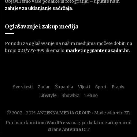
Objavili smo vaše podatke ili fotografiju – uputite nam
zahtjev za uklanjanje sadržaja
.
Oglašavanje i zakup medija
Ponudu za oglašavanje na našim medijima možete dobiti na
broju
023/777-999
ili emailu
marketing@antenazadar.hr
.
Sve vijesti
Zadar
Županija
Vijesti
Sport
Biznis
Lifestyle
Showbiz
Tehno
© 2007. - 2025.
ANTENNA MEDIA GROUP
• Made with ♥ in ZD
Ponosno koristimo
WordPress
magiju, dodatno začinjenu od
strane
Antenna ICT