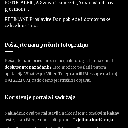
FOTOGALERIJA Svečani koncert „Arbanasi od srca
pjesmom”…
PETRČANE Proslavite Dan pobjede i domovinske
zahvalnosti uz…
Pošaljite nam priču ili fotografiju
Pošaljite nam priču, informaciju ili fotografiju na email
desk@antenazadar.hr
. Isto možete poslati i putem
aplikacija WhatsApp, Viber, Telegram ili iMessage na broj
092 2222 972
, rado ćemo je istražiti i objaviti.
Korištenje portala i sadržaja
Nakladnik ovaj portal stavlja na korištenje onakvim kakav
jeste, a korištenje mora biti prema
U
vjetima korištenja
.