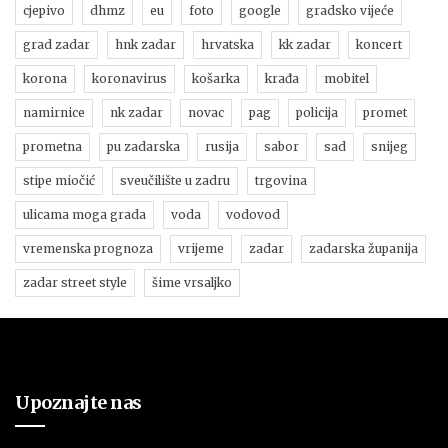
cjepivo
dhmz
eu
foto
google
gradsko vijeće
grad zadar
hnk zadar
hrvatska
kk zadar
koncert
korona
koronavirus
košarka
krađa
mobitel
namirnice
nk zadar
novac
pag
policija
promet
prometna
pu zadarska
rusija
sabor
sad
snijeg
stipe miočić
sveučilište u zadru
trgovina
ulicama moga grada
voda
vodovod
vremenska prognoza
vrijeme
zadar
zadarska županija
zadar street style
šime vrsaljko
Upoznajte nas