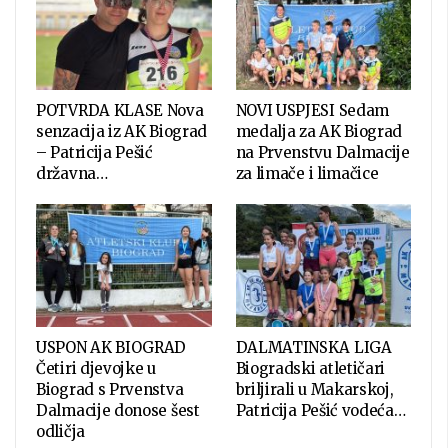
POTVRDA KLASE Nova
NOVI USPJESI Sedam
senzacija iz AK Biograd
medalja za AK Biograd
– Patricija Pešić
na Prvenstvu Dalmacije
državna…
za limače i limačice
USPON AK BIOGRAD
DALMATINSKA LIGA
Četiri djevojke u
Biogradski atletičari
Biograd s Prvenstva
briljirali u Makarskoj,
Dalmacije donose šest
Patricija Pešić vodeća…
odličja