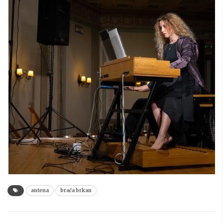
antena
braća brkan