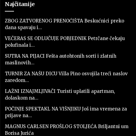
Najčitanije
ZBOG ZATVORENOG PRENOĆIŠTA Beskućnici preko
dana spavaju i…
VEČERAS SE ODLUČUJE POBJEDNIK Petrčane čekaju
polufinala i…
SUTRA NA PIJACI Fešta autohtonih sorti i zlatnih
maslinovih…
TURNIR ZA NAŠU DICU Villa Pino osvojila treći naslov
zaredom…
LAŽNI IZNAJMLJIVAČI Turisti uplatili apartman,
dolaskom na…
POČINJE SPEKTAKL NA VIŠNJIKU Još ima vremena za
prijave na…
MAGNUS CARLSEN PROŠLOG STOLJEĆA Briljantni um
Borisa Jurića