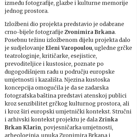
između fotografije, glazbe i kulturne memorije
jednog prostora.
Izložbeni dio projekta predstavio je odabrane
crno-bijele fotografije
Zvonimira Brkana
.
Posebnu težinu izložbenom dijelu projekta dalo
je sudjelovanje
Eleni Varopoulou
, ugledne grčke
teatrologinje, kritičarke, esejistice,
prevoditeljice i kustosice, poznate po
dugogodišnjem radu u području europske
umjetnosti i kazališta. Njezina kustoska
koncepcija omogućila je da se zadarska
fotografska baština predstavi atenskoj publici
kroz senzibilitet grčkog kulturnog prostora, ali
i kroz širi europski umjetnički kontekst. Stručni
i arhivski kontekst projektu je dala
Zrinka
Brkan Klarin
, povjesničarka umjetnosti,
arheologinja, unuka Zvonimira Brkana i