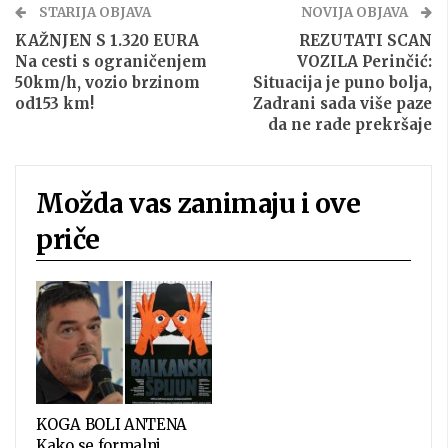
STARIJA OBJAVA
NOVIJA OBJAVA
KAŽNJEN S 1.320 EURA
REZUTATI SCAN
Na cesti s ograničenjem
VOZILA Perinčić:
50km/h, vozio brzinom
Situacija je puno bolja,
od153 km!
Zadrani sada više paze
da ne rade prekršaje
Možda vas zanimaju i ove
priče
KOGA BOLI ANTENA
Kako se formalni