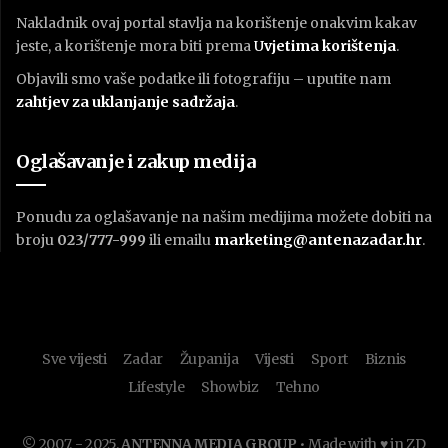
Nakladnik ovaj portal stavlja na korištenje onakvim kakav
jeste, a korištenje mora biti prema
U
vjetima korištenja
.
Objavili smo vaše podatke ili fotografiju – uputite nam
zahtjev za uklanjanje sadržaja
.
Oglašavanje i zakup medija
Ponudu za oglašavanje na našim medijima možete dobiti na
broju
023/777-999
ili emailu
marketing@antenazadar.hr
.
Sve vijesti
Zadar
Županija
Vijesti
Sport
Biznis
Lifestyle
Showbiz
Tehno
© 2007. - 2025.
ANTENNA MEDIA GROUP
• Made with ♥ in ZD