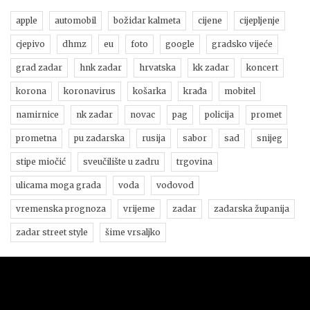
apple
automobil
božidar kalmeta
cijene
cijepljenje
cjepivo
dhmz
eu
foto
google
gradsko vijeće
grad zadar
hnk zadar
hrvatska
kk zadar
koncert
korona
koronavirus
košarka
krađa
mobitel
namirnice
nk zadar
novac
pag
policija
promet
prometna
pu zadarska
rusija
sabor
sad
snijeg
stipe miočić
sveučilište u zadru
trgovina
ulicama moga grada
voda
vodovod
vremenska prognoza
vrijeme
zadar
zadarska županija
zadar street style
šime vrsaljko