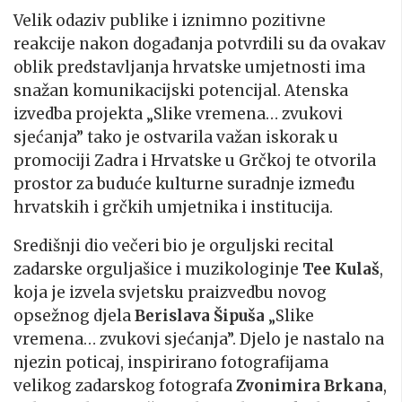
Velik odaziv publike i iznimno pozitivne
reakcije nakon događanja potvrdili su da ovakav
oblik predstavljanja hrvatske umjetnosti ima
snažan komunikacijski potencijal. Atenska
izvedba projekta „Slike vremena… zvukovi
sjećanja” tako je ostvarila važan iskorak u
promociji Zadra i Hrvatske u Grčkoj te otvorila
prostor za buduće kulturne suradnje između
hrvatskih i grčkih umjetnika i institucija.
Središnji dio večeri bio je orguljski recital
zadarske orguljašice i muzikologinje
Tee Kulaš
,
koja je izvela svjetsku praizvedbu novog
opsežnog djela
Berislava Šipuša
„Slike
vremena… zvukovi sjećanja”. Djelo je nastalo na
njezin poticaj, inspirirano fotografijama
velikog zadarskog fotografa
Zvonimira Brkana
,