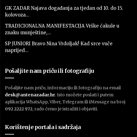
GK ZADAR Najava događanja za tjedan od 10. do 15.
kolovoza…
TRADICIONALNA MANIFESTACIJA Vrške ćakule u
znaku munještine,…
SP JUNIORI Bravo Nina Vrdoljak! Kad srce vuče
naprijed…
Pošaljite nam priču ili fotografiju
Pošaljite nam priču, informaciju ili fotografiju na email
desk@antenazadar.hr
. Isto možete poslati i putem
aplikacija WhatsApp, Viber, Telegram ili iMessage na broj
092 2222 972
, rado ćemo je istražiti i objaviti.
Korištenje portala i sadržaja