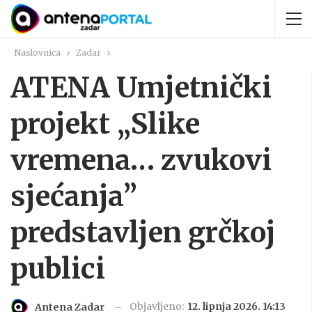
Naslovnica
Zadar
ATENA Umjetnički
projekt „Slike
vremena… zvukovi
sjećanja”
predstavljen grčkoj
publici
Objavljeno:
12. lipnja 2026. 14:13
Antena Zadar