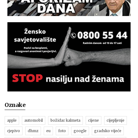
Oznake
apple
automobil
božidar kalmeta
cijene
cijepljenje
cjepivo
dhmz
eu
foto
google
gradsko vijeće