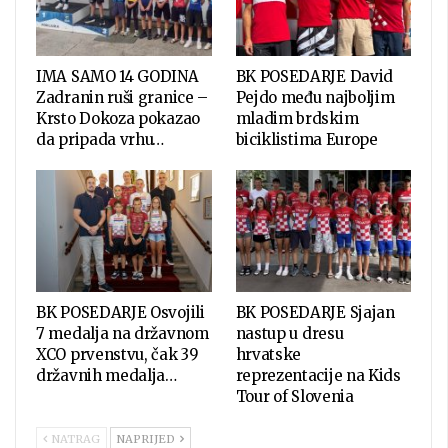
IMA SAMO 14 GODINA
BK POSEDARJE David
Zadranin ruši granice –
Pejdo među najboljim
Krsto Dokoza pokazao
mladim brdskim
da pripada vrhu…
biciklistima Europe
BK POSEDARJE Osvojili
BK POSEDARJE Sjajan
7 medalja na državnom
nastup u dresu
XCO prvenstvu, čak 39
hrvatske
državnih medalja…
reprezentacije na Kids
Tour of Slovenia
NATRAG
NAPRIJED