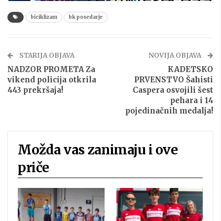
biciklizam
bk posedarje
STARIJA OBJAVA
NOVIJA OBJAVA
NADZOR PROMETA Za
KADETSKO
vikend policija otkrila
PRVENSTVO Šahisti
443 prekršaja!
Caspera osvojili šest
pehara i 14
pojedinačnih medalja!
Možda vas zanimaju i ove
priče