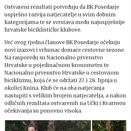
Ostvareni rezultati potvrđuju da BK Posedarje
uspješno razvija natjecatelje u svim dobnim
kategorijama te se svrstava među najuspješnije
hrvatske biciklističke klubove.
Već ovog tjedna članove BK Posedarje očekuju
novi izazovi i vrhunac domaće cestovne sezone.
Na rasporedu su Nacionalno prvenstvo
Hrvatske u pojedinačnom kronometru te
Nacionalno prvenstvo Hrvatske u cestovnom
biciklizmu, koja će se održati 27. i 28. lipnja u
okolici Knina. Klub će na oba natjecanja
nastupiti s velikim brojem natjecatelja, a nakon
odličnih rezultata ostvarenih na Učki i Kvarneru
očekivanja su ponovno visoka.