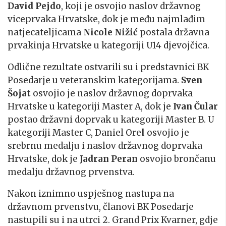
David Pejdo
, koji je osvojio naslov državnog
viceprvaka Hrvatske, dok je među najmlađim
natjecateljicama
Nicole Nižić
postala državna
prvakinja Hrvatske u kategoriji U14 djevojčica.
Odlične rezultate ostvarili su i predstavnici BK
Posedarje u veteranskim kategorijama.
Sven
Šojat
osvojio je naslov državnog doprvaka
Hrvatske u kategoriji Master A, dok je
Ivan Čular
postao državni doprvak u kategoriji Master B. U
kategoriji Master C, Daniel Ore
l
osvojio je
srebrnu medalju i naslov državnog doprvaka
Hrvatske, dok je
Jadran Peran
osvojio brončanu
medalju državnog prvenstva.
Nakon iznimno uspješnog nastupa na
državnom prvenstvu, članovi BK Posedarje
nastupili su i na utrci 2. Grand Prix Kvarner, gdje