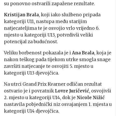
su ponovno ostvarili zapažene rezultate.
Kristijan Brala
, koji iako službeno pripada
kategoriji U11, nastupa među starijim
natjecateljima te je osvojio vrlo vrijedno 6.
mjesto u kategoriji U13, potvrdivši veliki
potencijal za budućnost.
Veliku borbenost pokazala je i
Ana Brala
, koja je
nakon teškog pada tijekom utrke smogla snage
završiti natjecanje te osvojiti 5. mjesto u
kategoriji U13 djevojčica.
Na utrci Grand Prix Kvarner odličan rezultat
ostvario je i povratnik
Lovre Juričević
, osvojivši
2. mjesto u kategoriji U14, dok je
Nicole Nižić
nastavila pobjednički niz osvajanjem 1. mjesta u
kategoriji U14 djevojčica.