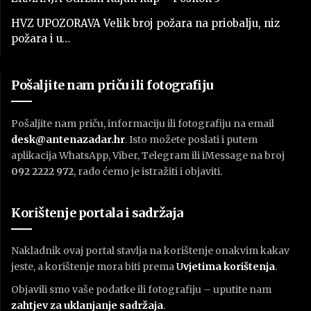
HVZ UPOZORAVA Velik broj požara na priobalju, niz
požara i u…
Pošaljite nam priču ili fotografiju
Pošaljite nam priču, informaciju ili fotografiju na email
desk@antenazadar.hr
. Isto možete poslati i putem
aplikacija WhatsApp, Viber, Telegram ili iMessage na broj
092 2222 972
, rado ćemo je istražiti i objaviti.
Korištenje portala i sadržaja
Nakladnik ovaj portal stavlja na korištenje onakvim kakav
jeste, a korištenje mora biti prema
U
vjetima korištenja
.
Objavili smo vaše podatke ili fotografiju – uputite nam
zahtjev za uklanjanje sadržaja
.