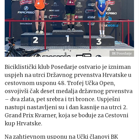
BK Posedarje
Biciklistički klub Posedarje ostvario je izniman
uspjeh na utrci Državnog prvenstva Hrvatske u
cestovnom usponu 48. Trofej Učka Open,
osvojivši čak deset medalja državnog prvenstva
– dva zlata, pet srebra i tri bronce. Uspješni
nastupi nastavljeni su i dan kasnije na utrci 2.
Grand Prix Kvarner, koja se boduje za Cestovni
kup Hrvatske.
Na zahtjevnom usponu na Učki članovi BK