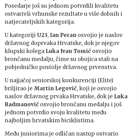
Posedarje još su jednom potvrdili kvalitetu
ostvarivši vrhunske rezultate u više dobnih i
natjecateljskih kategorija.
U kategoriji
U23
,
Ian Peran
osvojio je naslov
državnog doprvaka Hrvatske, dok je njegov
klupski kolega
Luka Ivan Tomić
osvojio
brončanu medalju, čime su obojica stali na
pobjedničko postolje državnog prvenstva.
U najjačoj seniorskoj konkurenciji (Elite)
briljirao je
Martin Legović
, koji je osvojio
naslov državnog prvaka Hrvatske, dok je
Luka
Radmanović
osvojio brončanu medalju i još
jednom potvrdio svoju kvalitetu među
najboljim hrvatskim biciklistima.
Među juniorima je odličan nastup ostvario