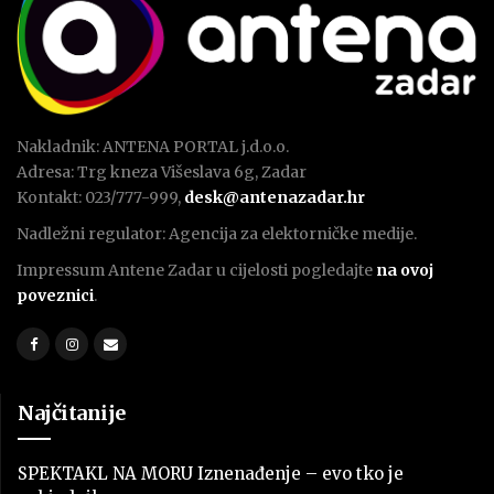
Nakladnik: ANTENA PORTAL j.d.o.o.
Adresa: Trg kneza Višeslava 6g, Zadar
Kontakt: 023/777-999,
desk@antenazadar.hr
Nadležni regulator: Agencija za elektorničke medije.
Impressum Antene Zadar u cijelosti pogledajte
na ovoj
poveznici
.
Najčitanije
SPEKTAKL NA MORU Iznenađenje – evo tko je