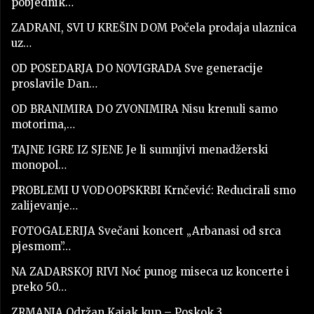
pobjednik…
ZADRANI, SVI U KREŠIN DOM Počela prodaja ulaznica
uz…
OD POSEDARJA DO NOVIGRADA Sve generacije
proslavile Dan…
OD BRANIMIRA DO ZVONIMIRA Nisu krenuli samo
motorima,…
TAJNE IGRE IZ SJENE Je li sumnjivi menadžerski
monopol…
PROBLEMI U VODOOPSKRBI Krnčević: Reducirali smo
zalijevanje…
FOTOGALERIJA Svečani koncert „Arbanasi od srca
pjesmom”…
NA ZADARSKOJ RIVI Noć punog miseca uz koncerte i
preko 50…
ZRMANJA Održan Kajak kup – Poskok 3