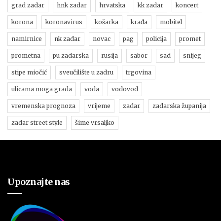
grad zadar
hnk zadar
hrvatska
kk zadar
koncert
korona
koronavirus
košarka
krađa
mobitel
namirnice
nk zadar
novac
pag
policija
promet
prometna
pu zadarska
rusija
sabor
sad
snijeg
stipe miočić
sveučilište u zadru
trgovina
ulicama moga grada
voda
vodovod
vremenska prognoza
vrijeme
zadar
zadarska županija
zadar street style
šime vrsaljko
Upoznajte nas