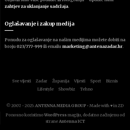
zahtjev za uklanjanje sadržaja
.
Oglašavanje i zakup medija
Ponudu za oglašavanje na našim medijima možete dobiti na
broju
023/777-999
ili emailu
marketing@antenazadar.hr
.
Sve vijesti
Zadar
Županija
Vijesti
Sport
Biznis
Lifestyle
Showbiz
Tehno
© 2007. - 2025.
ANTENNA MEDIA GROUP
• Made with ♥ in ZD
Ponosno koristimo
WordPress
magiju, dodatno začinjenu od
strane
Antenna ICT