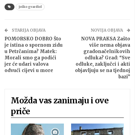
joško gvardiol
STARIJA OBJAVA
NOVIJA OBJAVA
POMORSKO DOBRO Što
NOVA PRAKSA Zašto
je istina o spornom zidu
više nema objava
u Petrčanima? Matek:
gradonačelnikovih
Morali smo ga podići
odluka? Grad: “Sve
jer će udari valova
odluke, zaključci i akti
odvući cijevi u more
objavljuju se na tjednoj
bazi”
Možda vas zanimaju i ove
priče