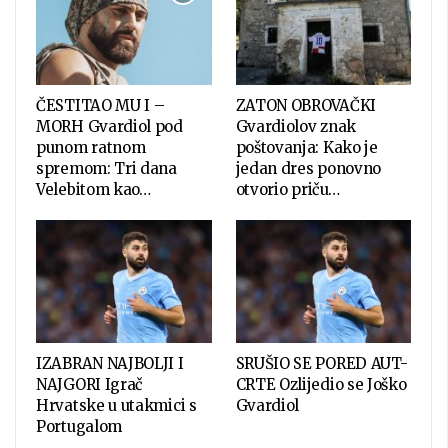
ČESTITAO MU I –
ZATON OBROVAČKI
MORH Gvardiol pod
Gvardiolov znak
punom ratnom
poštovanja: Kako je
spremom: Tri dana
jedan dres ponovno
Velebitom kao…
otvorio priču…
IZABRAN NAJBOLJI I
SRUŠIO SE PORED AUT-
NAJGORI Igrač
CRTE Ozlijedio se Joško
Hrvatske u utakmici s
Gvardiol
Portugalom