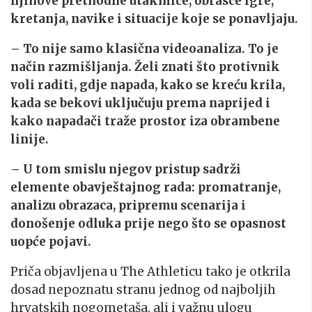
njihove prethodne utakmice, obrasce igre,
kretanja, navike i situacije koje se ponavljaju.
– To nije samo klasična videoanaliza. To je
način razmišljanja. Želi znati što protivnik
voli raditi, gdje napada, kako se kreću krila,
kada se bekovi uključuju prema naprijed i
kako napadači traže prostor iza obrambene
linije.
– U tom smislu njegov pristup sadrži
elemente obavještajnog rada: promatranje,
analizu obrazaca, pripremu scenarija i
donošenje odluka prije nego što se opasnost
uopće pojavi.
Priča objavljena u The Athleticu tako je otkrila
dosad nepoznatu stranu jednog od najboljih
hrvatskih nogometaša, ali i važnu ulogu