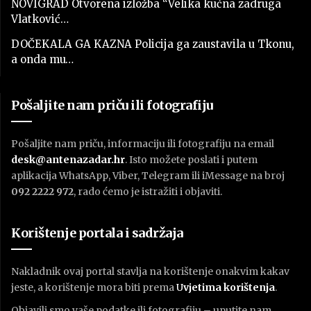
NOVIGRAD Otvorena izložba “Velika kućna zadruga
Vlatković…
DOČEKALA GA KAZNA Policija ga zaustavila u Tkonu,
a onda mu…
Pošaljite nam priču ili fotografiju
Pošaljite nam priču, informaciju ili fotografiju na email
desk@antenazadar.hr
. Isto možete poslati i putem
aplikacija WhatsApp, Viber, Telegram ili iMessage na broj
092 2222 972
, rado ćemo je istražiti i objaviti.
Korištenje portala i sadržaja
Nakladnik ovaj portal stavlja na korištenje onakvim kakav
jeste, a korištenje mora biti prema
U
vjetima korištenja
.
Objavili smo vaše podatke ili fotografiju – uputite nam