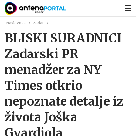
Naslovnica
Zadar
BLISKI SURADNICI
Zadarski PR
menadžer za NY
Times otkrio
nepoznate detalje iz
života Joška
Gvardiola