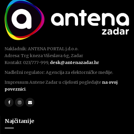
Nakladnik: ANTENA PORTAL j.d.o.o.
Adresa: Trg kneza Višeslava 6g, Zadar
Kontakt: 023/777-999,
desk@antenazadar.hr
Nadležni regulator: Agencija za elektorničke medije.
Impressum Antene Zadar u cijelosti pogledajte
na ovoj
poveznici
.
Najčitanije