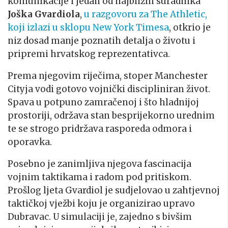
komunikacije i jedan od najbližih suradnika
Joška Gvardiola
,
u razgovoru za The Athletic,
koji izlazi u sklopu New York Timesa
, otkrio je
niz dosad manje poznatih detalja o životu i
pripremi hrvatskog reprezentativca.
Prema njegovim riječima, stoper Manchester
Cityja vodi gotovo vojnički discipliniran život.
Spava u potpuno zamračenoj i što hladnijoj
prostoriji, održava stan besprijekorno urednim
te se strogo pridržava rasporeda odmora i
oporavka.
Posebno je zanimljiva njegova fascinacija
vojnim taktikama i radom pod pritiskom.
Prošlog ljeta Gvardiol je sudjelovao u zahtjevnoj
taktičkoj vježbi koju je organizirao upravo
Dubravac. U simulaciji je, zajedno s bivšim