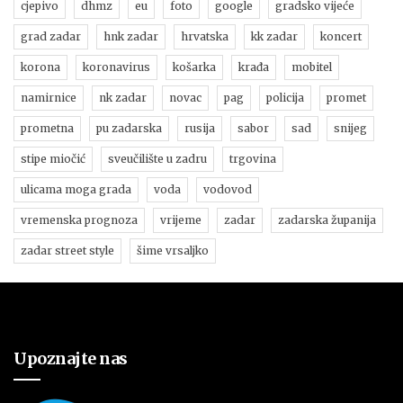
cjepivo
dhmz
eu
foto
google
gradsko vijeće
grad zadar
hnk zadar
hrvatska
kk zadar
koncert
korona
koronavirus
košarka
krađa
mobitel
namirnice
nk zadar
novac
pag
policija
promet
prometna
pu zadarska
rusija
sabor
sad
snijeg
stipe miočić
sveučilište u zadru
trgovina
ulicama moga grada
voda
vodovod
vremenska prognoza
vrijeme
zadar
zadarska županija
zadar street style
šime vrsaljko
Upoznajte nas