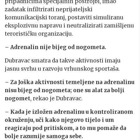
pripadnicima specijalnih postrojbi, imao
zadatak infiltrirati neprijateljski
komunikacijski toranj, postaviti simuliranu
eksplozivnu napravu i neutralizirati zamišljenu
terorističku organizaciju.
– Adrenalin nije bijeg od nogometa.
Dubravac smatra da takve aktivnosti imaju
jasnu svrhu u razvoju vrhunskog sportaša.
– Za Joška aktivnosti temeljene na adrenalinu
nisu bijeg od nogometa; one su alat za bolji
nogomet
, rekao je Dubravac.
– Kada je izložen adrenalinu u kontroliranom
okruženju, uči kako njegovo tijelo i um
reagiraju pod pritiskom, a to mu pomaže da
bolje razumije samoga sebe.