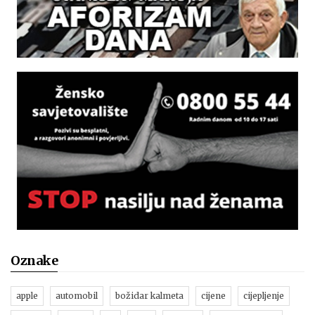
Oznake
apple
automobil
božidar kalmeta
cijene
cijepljenje