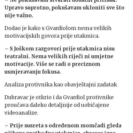
Upravo suprotno, pokušavam ukloniti sve što
nije važno.
Dodao je kako s Gvardiolom nema velikih
motivacijskih govora prije utakmica.
– S Joškom razgovori prije utakmica nisu
teatralni. Nema velikih riječi ni umjetne
motivacije. Više se radi o preciznom
usmjeravanju fokusa.
Analiza protivnika kao obavještajni zadatak
Dubravac je otkrio i da Gvardiol protivnike
proučava daleko detaljnije od uobičajene
videoanalize.
– Prije susreta s određenom momčadi gleda