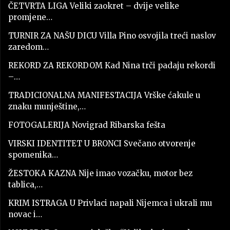
ČETVRTA LIGA Veliki zaokret – dvije velike
promjene…
TURNIR ZA NAŠU DICU Villa Pino osvojila treći naslov
zaredom…
REKORD ZA REKORDOM Kad Nina trči padaju rekordi
–…
TRADICIONALNA MANIFESTACIJA Vrške ćakule u
znaku munještine,…
FOTOGALERIJA Novigrad Ribarska fešta
VIRSKI IDENTITET U BRONCI Svečano otvorenje
spomenika…
ŽESTOKA KAZNA Nije imao vozačku, motor bez
tablica,…
KRIM ISTRAGA U Privlaci napali Nijemca i ukrali mu
novac i…